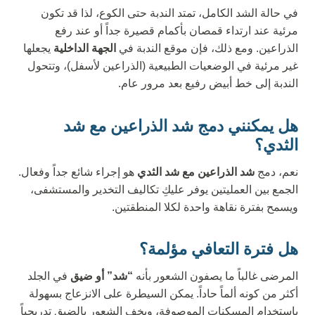
في حالة الشد الكامل، تمتد الندبة حتى الكوع، لذا قد تكون
مرئية عند ارتداء قمصان بأكمام قصيرة جداً أو عند رفع
الذراعين. ومع ذلك، فإن موقع الندبة في
الجهة الداخلية
يجعلها
غير مرئية في الوضعيات الطبيعية (الذراعين لأسفل)، وتتحول
الندبة إلى خط أبيض رفيع بعد مرور عام.
هل يمكنني دمج شد الذراعين مع شد
الثدي؟
نعم، دمج
شد الذراعين مع شد الثدي
هو إجراء شائع جداً وفعال.
الجمع بين العمليتين يوفر عليكِ تكاليف التخدير والمستشفى،
ويسمح بفترة نقاهة واحدة لكلا المنطقتين.
هل فترة التعافي مؤلمة؟
المرضى غالباً ما يصفون الشعور بأنه
“شد” أو ضيق
في الجلد
أكثر من كونه ألماً حاداً. يمكن السيطرة على الانزعاج بسهولة
باستخدام المسكنات الموصوفة، ويخف الشعور بالضيق تدريجياً