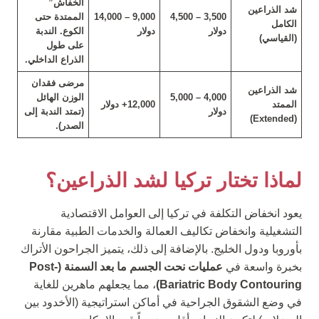
الخفاش”
شد الذراعين
3,500 – 4,500
9,000 – 14,000
الممتدة حتى
الكامل
دولار
دولار
الكوع. الندبة
(القياسي)
على طول
الذراع الداخلي.
مرضى فقدان
شد الذراعين
4,000 – 5,000
الوزن الهائل
الممتد
12,000+ دولار
دولار
(تمتد الندبة إلى
(Extended)
الصدر).
لماذا تختار تركيا لشد الذراعين؟
يعود انخفاض التكلفة في تركيا إلى العوامل الاقتصادية
التشغيلية وانخفاض تكاليف العمالة والخدمات الطبية مقارنة
بأوروبا ودول الخليج. بالإضافة إلى ذلك، يتميز الجراحون الأتراك
بخبرة واسعة في
عمليات نحت الجسم ما بعد السمنة (Post-
Bariatric Body Contouring)
، مما يجعلهم ماهرين للغاية
في وضع الشقوق الجراحية في أماكن استراتيجية (الأخدود بين