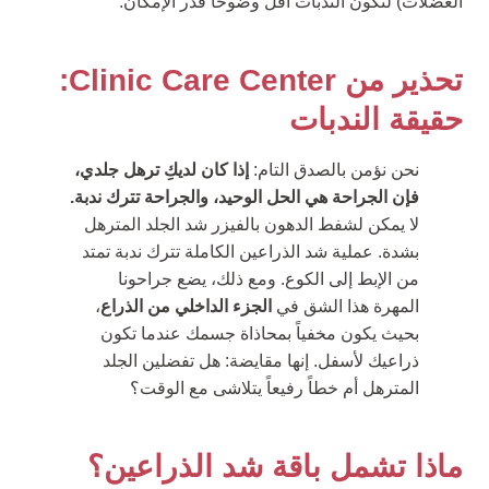
العضلات) لتكون الندبات أقل وضوحاً قدر الإمكان.
تحذير من Clinic Care Center:
حقيقة الندبات
نحن نؤمن بالصدق التام:
إذا كان لديكِ ترهل جلدي،
فإن الجراحة هي الحل الوحيد، والجراحة تترك ندبة.
لا يمكن لشفط الدهون بالفيزر شد الجلد المترهل
بشدة. عملية شد الذراعين الكاملة تترك ندبة تمتد
من الإبط إلى الكوع. ومع ذلك، يضع جراحونا
المهرة هذا الشق في
الجزء الداخلي من الذراع
،
بحيث يكون مخفياً بمحاذاة جسمك عندما تكون
ذراعيك لأسفل. إنها مقايضة: هل تفضلين الجلد
المترهل أم خطاً رفيعاً يتلاشى مع الوقت؟
ماذا تشمل باقة شد الذراعين؟