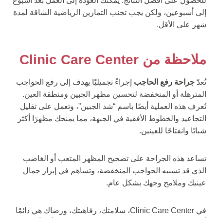
للحصول على أفضل النتائج. يمكنك العودة إلى العمل بعد أسبوع
إلى أسبوعين، ولكن يجب تجنب التمارين الرياضية الشاقة لمدة
شهر على الأقل.
ملاحظة من Clinic Care Center
تُعدّ
جراحة رفع الحاجب
إجراءً تجميليًا يهدف إلى رفع الحواجب
المترهلة أو المنخفضة لتحسين مظهر الجبين ومنطقة العين.
تُعرف هذه العملية أيضًا باسم “شد الجبين”، وتعمل على تقليل
التجاعيد والخطوط الأفقية في الجبهة، مما يمنحك مظهرًا أكثر
شبابًا وانفتاحًا للعينين.
تساعد هذه الجراحة على تصحيح المظهر المتعب أو الغاضب
الذي قد تسببه الحواجب المنخفضة، وتساهم في إبراز جمال
عينيك وملامح وجهك بشكل عام.
في Clinic Care Center، سلامتك، رفاهيتك، ورضاك هي دائمًا