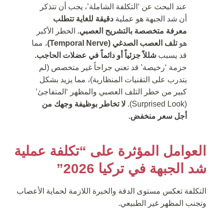
عند البحث عن ‘التكلفة الشاملة’، يجب أن تتذكر
أن شد الجبهة هو عملية
دقيقة للغاية تتطلب
معرفة متخصصة بالتشريح العصبي.
الخطر الأكبر
هو
تلف العصب الصدغي (Temporal Nerve)
، مما
قد يسبب
شللاً جزئياً أو دائماً في عضلات الحاجب.
حزمة ‘رخيصة’ قد تعني جراحاً غير متخصص (لم
يتدرب على التقنيات المنظارية)، مما يزيد بشكل
كبير من خطر التلف العصبي والمظهر ‘المتفاجئ’
(Surprised Look).
لا تخاطر بوظيفة وجهك من
أجل سعر منخفض.
العوامل المؤثرة على “تكلفة عملية
شد الجبهة في تركيا 2026”
التكلفة تعكس مستوى الدقة والخبرة اللازمة لحماية الأعصاب
وتجنب المظهر غير الطبيعي.