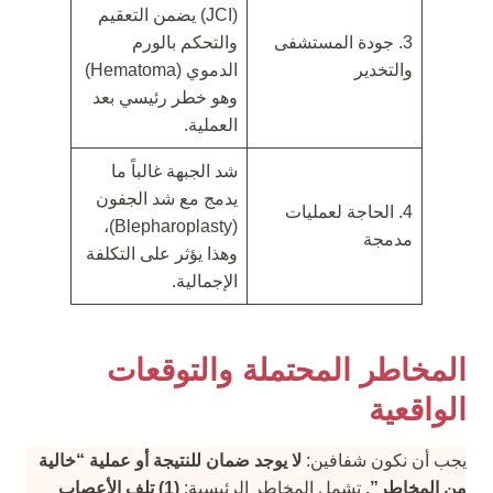
(JCI) يضمن التعقيم
3. جودة المستشفى
والتحكم بالورم
والتخدير
الدموي (Hematoma)
وهو خطر رئيسي بعد
العملية.
شد الجبهة غالباً ما
يدمج مع شد الجفون
4. الحاجة لعمليات
(Blepharoplasty)،
مدمجة
وهذا يؤثر على التكلفة
الإجمالية.
المخاطر المحتملة والتوقعات
الواقعية
يجب أن نكون شفافين:
لا يوجد ضمان للنتيجة أو عملية “خالية
من المخاطر”.
تشمل المخاطر الرئيسية:
(1) تلف الأعصاب