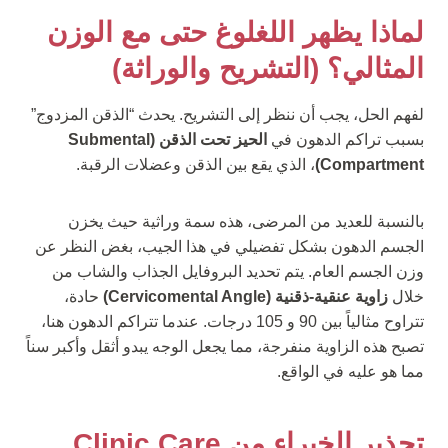
لماذا يظهر اللغلوغ حتى مع الوزن
المثالي؟ (التشريح والوراثة)
لفهم الحل، يجب أن ننظر إلى التشريح. يحدث “الذقن المزدوج”
بسبب تراكم الدهون في
الحيز تحت الذقن (Submental
Compartment)
، الذي يقع بين الذقن وعضلات الرقبة.
بالنسبة للعديد من المرضى، هذه سمة وراثية حيث يخزن
الجسم الدهون بشكل تفضيلي في هذا الجيب، بغض النظر عن
وزن الجسم العام. يتم تحديد البروفايل الجذاب والشاب من
خلال
زاوية عنقية-ذقنية (Cervicomental Angle)
حادة،
تتراوح مثالياً بين 90 و 105 درجات. عندما تتراكم الدهون هنا،
تصبح هذه الزاوية منفرجة، مما يجعل الوجه يبدو أثقل وأكبر سناً
مما هو عليه في الواقع.
تحذير الخبراء من Clinic Care