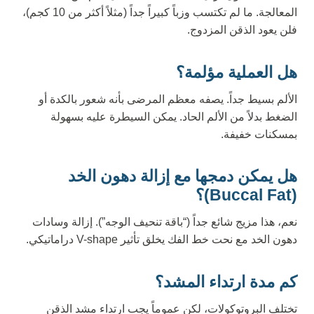
المعالجة. ما لم تكتسب وزباً كبيراً جداً (مثلاً أكثر من 10 كجم)،
فلن يعود الذقن المزدوج.
هل العملية مؤلمة؟
الألم بسيط جداً. يصفه معظم المرضى بأنه شعور بالكدة أو
الضغط بدلاً من الألم الحاد. يمكن السيطرة عليه بسهولة
بمسكنات خفيفة.
هل يمكن دمجها مع إزالة دهون الخد
(Buccal Fat)؟
نعم، هذا مزيج شائع جداً (“باقة تنحيف الوجه”). إزالة وسادات
دهون الخد مع نحت خط الفك يخلق تأثير V-shape دراماتيكي.
كم مدة ارتداء المشد؟
تختلف البروتوكولات، لكن عموماً يجب ارتداء مشد الذقن