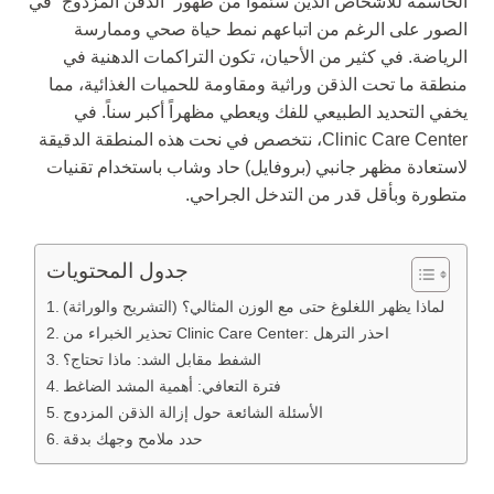
الحاسمة للأشخاص الذين سئموا من ظهور “الذقن المزدوج” في
الصور على الرغم من اتباعهم نمط حياة صحي وممارسة
الرياضة. في كثير من الأحيان، تكون التراكمات الدهنية في
منطقة ما تحت الذقن وراثية ومقاومة للحميات الغذائية، مما
يخفي التحديد الطبيعي للفك ويعطي مظهراً أكبر سناً. في
Clinic Care Center، نتخصص في نحت هذه المنطقة الدقيقة
لاستعادة مظهر جانبي (بروفايل) حاد وشاب باستخدام تقنيات
متطورة وبأقل قدر من التدخل الجراحي.
جدول المحتويات
لماذا يظهر اللغلوغ حتى مع الوزن المثالي؟ (التشريح والوراثة)
تحذير الخبراء من Clinic Care Center: احذر الترهل
الشفط مقابل الشد: ماذا تحتاج؟
فترة التعافي: أهمية المشد الضاغط
الأسئلة الشائعة حول إزالة الذقن المزدوج
حدد ملامح وجهك بدقة