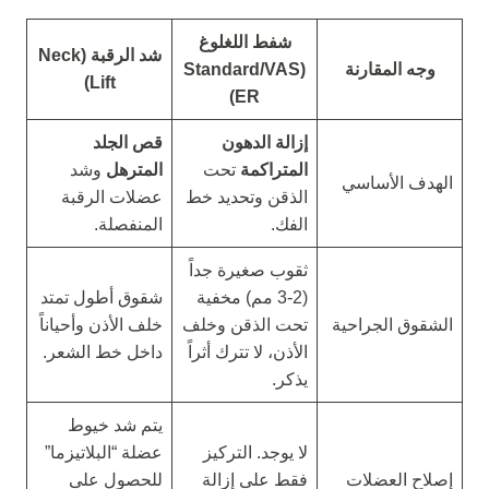
شفط اللغلوغ
شد الرقبة (Neck
وجه المقارنة
(Standard/VAS
Lift)
ER)
إزالة الدهون
قص الجلد
المتراكمة
تحت
المترهل
وشد
الهدف الأساسي
الذقن وتحديد خط
عضلات الرقبة
الفك.
المنفصلة.
ثقوب صغيرة جداً
(2-3 مم) مخفية
شقوق أطول تمتد
الشقوق الجراحية
تحت الذقن وخلف
خلف الأذن وأحياناً
الأذن، لا تترك أثراً
داخل خط الشعر.
يذكر.
يتم شد خيوط
لا يوجد. التركيز
عضلة “البلاتيزما”
إصلاح العضلات
فقط على إزالة
للحصول على