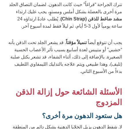
تترك الجراحة “فراغاً” حيث كانت الدهون. لضمان التصاق الجلد
مرة أخرى بالعضلة بشكل أملس ومستوٍ، يجب عليك ارتداء
مشد ضاغط للذقن (Chin Strap)
. يُطلب عادةً ارتداؤه 24
ساعة يومياً لأول 3-5 أيام، ثم ليلاً فقط لمدة أسبوع آخر.
يجب أن تتوقع أيضاً
تنميلاً مؤقتاً
. قد يشعر الجلد تحت الذقن بأنه
“خشبي” أو متيبس لعدة أسابيع بسبب تأثر الأعصاب الحسية
الصغيرة. بالإضافة إلى ذلك، أثناء الشفاء، قد تشعر بكتل صلبة
(تليف)، وهذا طبيعي ويتم علاجه بالتدليك الليمفاوي اللطيف
بدءاً من الأسبوع الثاني.
الأسئلة الشائعة حول إزالة الذقن
المزدوج
هل ستعود الدهون مرة أخرى؟
لا. شفط الدهون يزيل الخلايا الدهنية بشكل دائم من المنطقة