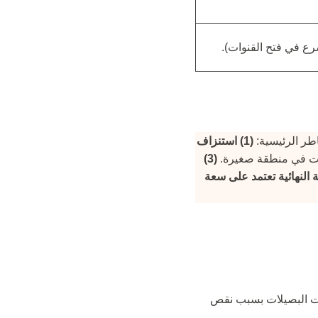
سرع في فتح القنوات).
ر الرئيسية:
(1) استنزاف
ات في منطقة صغيرة.
(3)
ة النهائية تعتمد على سعة
المربع يتراوح بين 40 إلى 50 بصيلة (graft/cm2) لتجنب موت البصيلات بسبب نقص