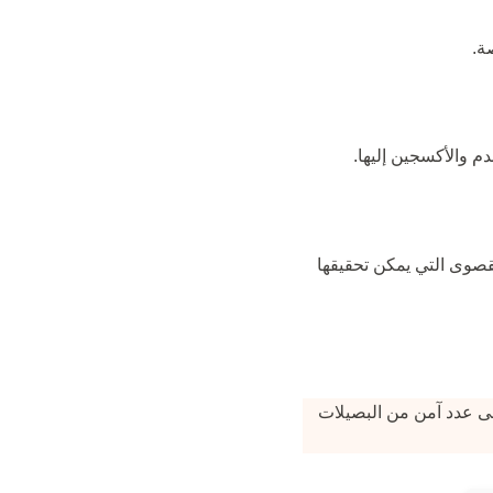
م والأكسجين إليها.
لقصوى التي يمكن تحقيقها
Clinic Care Cent يركزون على تحديد أقصى عدد آمن من البصيلات