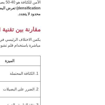
الآمن للكثافة هو 40-50 بصيلة/سم2 (graft/cm2) في الخط الأمامي.
densification) تعرض البصيلات المزروعة والمنطقة المانحة للضرر (النكروز/موت الجلد).
محدود لا يتجدد.
مقارنة بين تقنية DHI وتقنية الاقتطاف السفير (Sapphire FUE)
مباشرة باستخدام قلم تشوي
الميزة
1. الكثافة المحتملة
2. الضرر على البصيلات
3. دقة الزاوية والعمق