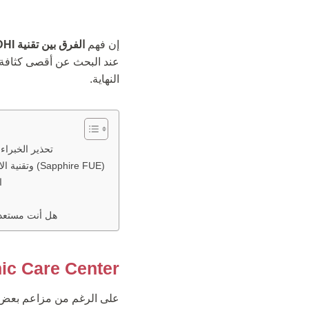
إن فهم
الفرق بين تقنية DHI والاقتطاف السفير (Sapphire FUE)
عند البحث عن أقصى كثافة مم
النهاية.
Clinic Care Center: تحذ
مقارنة بين تقنية DHI وتقنية الاقتطاف السفير (Sapphire FUE)
ا
هل أنت مستعد ل
Clinic Care Center: تحذير الخبراء (حدود
على الرغم من مزاعم بعض 