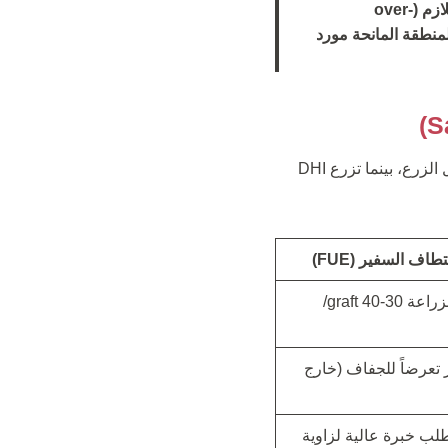
محاولة زرع كثافة أعلى من اللازم (over-
منطقة المانحة مورد
يكمن الاختلاف الرئيسي في مرحلة “الزرع”؛ حيث تستخدم تقنية Sapphire أدوات لفتح القنوات قبل الزرع، بينما تزرع DHI
تطاف السفير (FUE)
جيدة (تسمح بزراعة 30-40 graft/
 تعرضاً للجفاف (خارج
لب خبرة عالية لزاوية