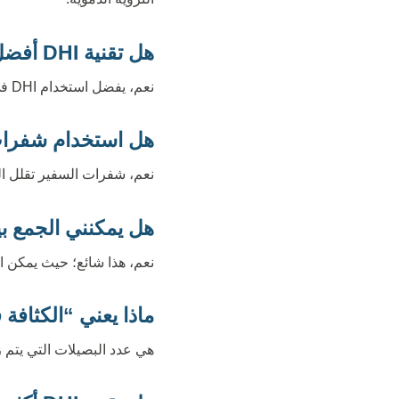
هل تقنية DHI أفضل لزراعة الخط الأمامي؟
نعم، يفضل استخدام DHI في الخط الأمامي لأنها توفر تحكماً أكبر بزاوية النمو واتجاه الشعر للحصول على مظهر طبيعي جداً.
هل استخدام شفرات
نعم، شفرات السفير تقلل ال
هل يمكنني الجمع بين DHI و hire FUE
نعم، هذا شائع؛ حيث يمكن استخدام DHI للخط الأمامي والكثافة، و Sapphire FUE لفتح القنو
ماذا يعني “الكثافة 
هي عدد البصيلات التي يتم زرعها في مساحة 1 سم2، وهي