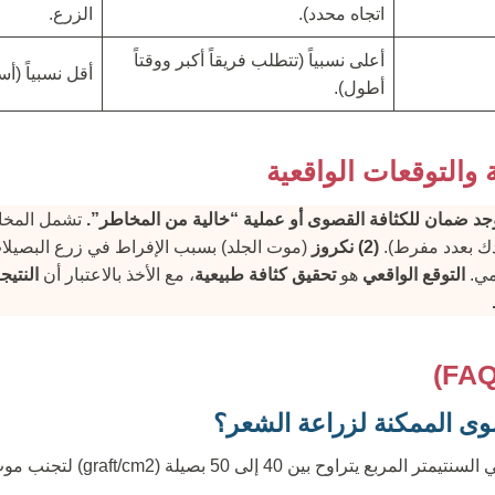
اتجاه محدد).
الزرع.
أعلى نسبياً (تتطلب فريقاً أكبر ووقتاً
أقل نسبياً (أ
أطول).
 والتوقعات الواقعية
وجد ضمان للكثافة القصوى أو عملية “خالية من المخاطر”.
تشمل المخاط
دك بعدد مفرط).
(2) نكروز
(موت الجلد) بسبب الإفراط في زرع البصيل
مي.
التوقع الواقعي
هو
تحقيق كثافة طبيعية
، مع الأخذ بالاعتبار أن
النتيج
صوى الممكنة لزراعة الشعر؟
الحد الأقصى الآمن للزرع في السنتيمتر 