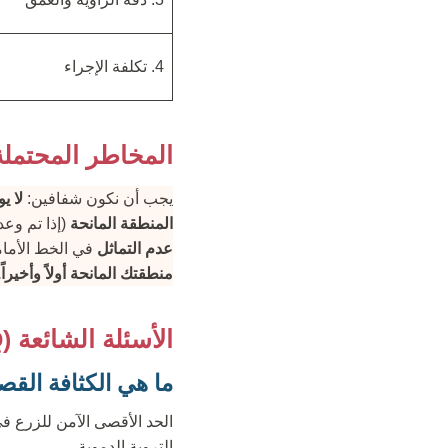
4. تكلفة الإجراء
المخاطر المحتملة
يجب أن نكون شفافين:
لا ي
المنطقة المانحة
(إذا تم وع
عدم التماثل
في الخط الأما
منطقتك المانحة أولاً وأخيراً.
الأسئلة الشائعة (FAQ)
ما هي الكثافة الق
التروية الدموية.