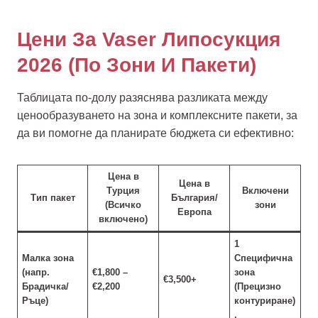
Цени За Vaser Липосукция
2026 (По Зони И Пакети)
Таблицата по-долу разяснява разликата между
ценообразуването на зона и комплексните пакети, за
да ви помогне да планирате бюджета си ефективно:
Цена в
Цена в
Турция
Включени
Тип пакет
България/
(Всичко
зони
Европа
включено)
1
Малка зона
Специфична
(напр.
€1,800 –
зона
€3,500+
Брадичка/
€2,200
(Прецизно
Ръце)
контуриране)
.