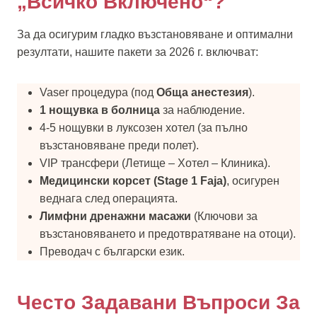
„Всичко Включено“?
За да осигурим гладко възстановяване и оптимални
резултати, нашите пакети за 2026 г. включват:
Vaser процедура (под
Обща анестезия
).
1 нощувка в болница
за наблюдение.
4-5 нощувки в луксозен хотел (за пълно
възстановяване преди полет).
VIP трансфери (Летище – Хотел – Клиника).
Медицински корсет (Stage 1 Faja)
, осигурен
веднага след операцията.
Лимфни дренажни масажи
(Ключови за
възстановяването и предотвратяване на отоци).
Преводач с български език.
Често Задавани Въпроси За