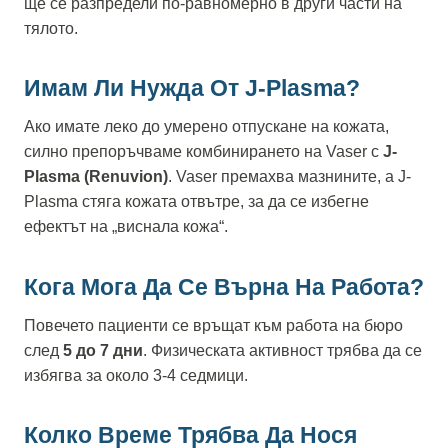
ще се разпредели по-равномерно в други части на
тялото.
Имам Ли Нужда От J-Plasma?
Ако имате леко до умерено отпускане на кожата,
силно препоръчваме комбинирането на Vaser с
J-
Plasma (Renuvion)
. Vaser премахва мазнините, а J-
Plasma стяга кожата отвътре, за да се избегне
ефектът на „виснала кожа“.
Кога Мога Да Се Върна На Работа?
Повечето пациенти се връщат към работа на бюро
след
5 до 7 дни
. Физическата активност трябва да се
избягва за около 3-4 седмици.
Колко Време Трябва Да Нося