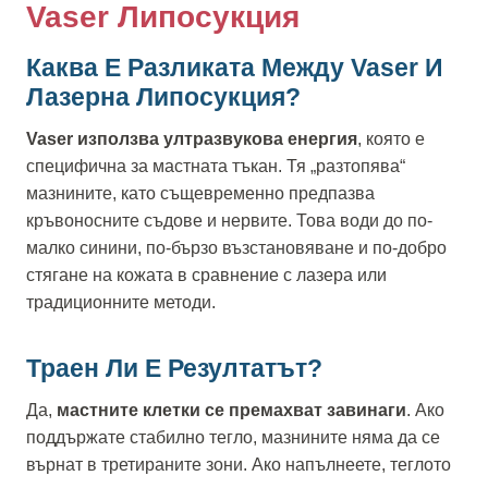
Vaser Липосукция
Каква Е Разликата Между Vaser И
Лазерна Липосукция?
Vaser използва ултразвукова енергия
, която е
специфична за мастната тъкан. Тя „разтопява“
мазнините, като същевременно предпазва
кръвоносните съдове и нервите. Това води до по-
малко синини, по-бързо възстановяване и по-добро
стягане на кожата в сравнение с лазера или
традиционните методи.
Траен Ли Е Резултатът?
Да,
мастните клетки се премахват завинаги
. Ако
поддържате стабилно тегло, мазнините няма да се
върнат в третираните зони. Ако напълнеете, теглото