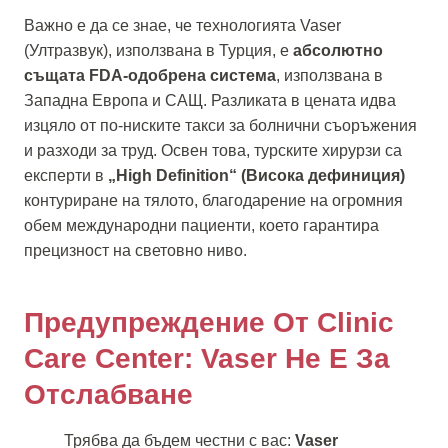
Важно е да се знае, че технологията Vaser
(Ултразвук), използвана в Турция, е
абсолютно
същата FDA-одобрена система
, използвана в
Западна Европа и САЩ. Разликата в цената идва
изцяло от по-ниските такси за болнични съоръжения
и разходи за труд. Освен това, турските хирурзи са
експерти в
„High Definition“ (Висока дефиниция)
контуриране на тялото, благодарение на огромния
обем международни пациенти, което гарантира
прецизност на световно ниво.
Предупреждение От Clinic
Care Center: Vaser Не Е За
Отслабване
Трябва да бъдем честни с вас:
Vaser