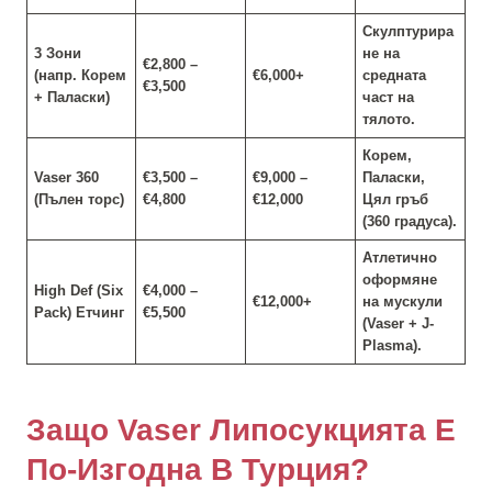
Скулптурира
3 Зони
не на
€2,800 –
(напр. Корем
€6,000+
средната
€3,500
+ Паласки)
част на
тялото.
Корем,
Vaser 360
€3,500 –
€9,000 –
Паласки,
(Пълен торс)
€4,800
€12,000
Цял гръб
(360 градуса).
Атлетично
оформяне
High Def (Six
€4,000 –
€12,000+
на мускули
Pack) Етчинг
€5,500
(Vaser + J-
Plasma).
Защо Vaser Липосукцията Е
По-Изгодна В Турция?