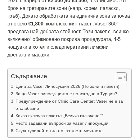
2026 г. варира от
€2,500 до €4,500
, в зависимост от
броя на третираните зони (напр. корем, паласки,
гръб). Докато обработката на единична зона започва
от около
€1,800
, комплексният пакет „Vaser 360“
предлага най-добрата стойност. Този пакет с „всичко
включено“ обикновено покрива процедурата, 4-5
нощувки в хотел и следоперативни лимфни
дренажни масажи.
Съдържание
Цени за Vaser Липосукция 2026 (По зони и пакети)
Защо Vaser липосукцията е по-изгодна в Турция?
Предупреждение от Clinic Care Center: Vaser не е за
отслабване
Какво включва пакетът „Всичко включено“?
Често задавани въпроси за Vaser липосукция
Скулптурирайте тялото, за което мечтаете