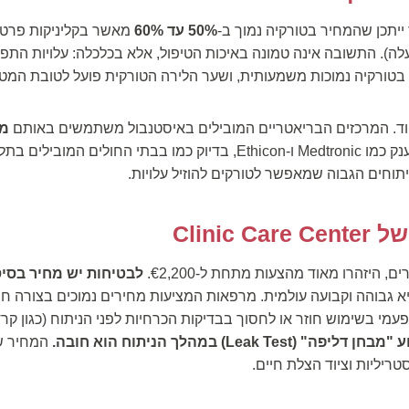
ייתכן שהמחיר בטורקיה נמוך ב-
50% עד 60%
מאשר בקליניקות פרטי
גיע ל-50,000 ₪ ומעלה). התשובה אינה טמונה באיכות הטיפול, אלא בכלכלה: עלויות 
 בטורקיה נמוכות משמעותית, ושער הלירה הטורקית פועל לטובת המטו
יוד. המרכזים הבריאטריים המובילים באיסטנבול משתמשים באותם
של חברות ענק כמו Medtronic ו-Ethicon, בדיוק כמו בבתי החול
יתוחים הגבוה שמאפשר לטורקים להוזיל עלויות.
Clinic
 היזהרו מאוד מהצעות מתחת ל-€2,200.
לבטיחות יש מחיר בסיס
יא גבוהה וקבועה עולמית. מרפאות המציעות מחירים נמוכים בצורה ח
י בשימוש חוזר או לחסוך בבדיקות הכרחיות לפני הניתוח (כגון קרדי
ן דליפה" (Leak Test) במהלך הניתוח הוא חובה.
המחיר של
ריליות וציוד הצלת חיים.