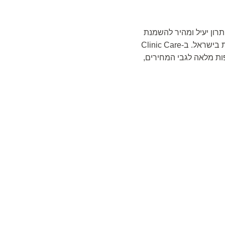
ון יעיל ומהיר להשמנת
יתר, מבלי להמתין חודשים ארוכים לתורים בקופות החולים או לשלם סכומי עתק ברפואה הפרטית בישראל. ב-Clinic Care
יפות מלאה לגבי המחירים,