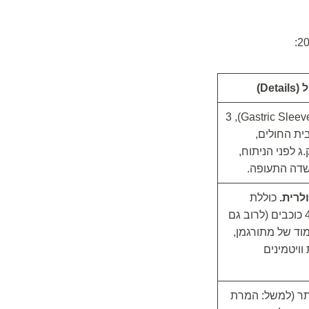
Det)
הניתוח עצמו (Gastric Sleeve), 3
ית החולים,
ג לפני הניתוח,
לרית.
כוללת
בנוסף: מלון 4-5 כוכבים (לרוב גם
צמוד של מתורגמן,
וויטמינים
ותר (למשל: המרת