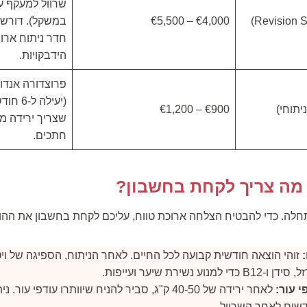
שרוול למעקף ע
€4,000 – €5,500
במשקל). דורש 
חדר ניתוח ארוך
הידבקויות.
פרוצדורה אנדו
(יעילה 
יתוחי)
€900 – €1,200
שצריך ירידה מ
חתכים.
 מה צריך לקחת בחשבון?
חלה. כדי להבטיח הצלחה ארוכת טווח, עליכם לקחת בחשבון את ההו
זוהי הוצאה חודשית קבועה לכל החיים. לאחר הניתוח, הספיגה של ויטמ
 נשירת שיער ועייפות.
 עור:
לאחר ירידה של 40-50 ק"ג, סביר להניח שיוותרו עודפי