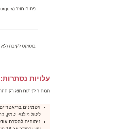
ניתוח חוזר (Revision Surgery)
בוטוקס לקיבה (לא נ
עלויות נסתרות:
המחיר לניתוח הוא רק ההת
ויטמינים בריאטריים:
ליטול מולטי-ויטמין, ברזל, סידן ו-B12 כדי למנוע
ניתוחים להסרת עודפי
עשוי להידרש כ-18 חודשים לאחר השרוול.