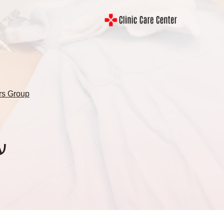
Ski
t
conten
rs Group
ע