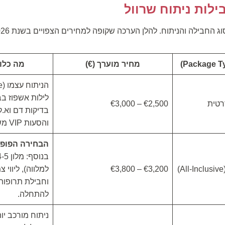
חבילה והניתוח. להלן הערכה שקופה למחירים הצפויים בשנת 2026:
מחיר מוערך (€)
מה כלול (ails
לילות אשפוז בב
רטית
€2,500 – €3,000
בדיקות דם וא.ק.
והסעות VIP משדה התעופה.
הבחירה הפופו
€3,200 – €3,800
למלווה), ליווי 
וחבילת תרופות 
להתחלה.
ניתוח מורכב י