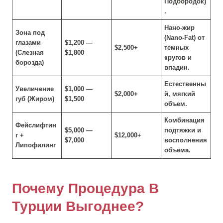
Подбородок)
.
Нано-жир
Зона под
(Nano-Fat) от
глазами
$1,200 —
$2,500+
темных
(Слезная
$1,800
кругов и
борозда)
впадин.
Естественны
Увеличение
$1,000 —
$2,000+
й, мягкий
губ (Жиром)
$1,500
объем.
Комбинация
Фейслифтин
$5,000 —
подтяжки и
г +
$12,000+
$7,000
восполнения
Липофилинг
объема.
Почему Процедура В
Турции Выгоднее?