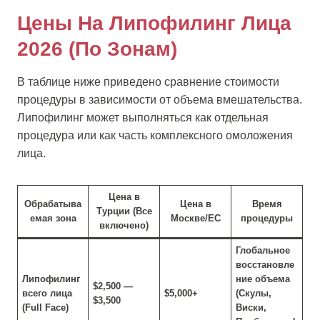
Цены На Липофилинг Лица
2026 (По Зонам)
В таблице ниже приведено сравнение стоимости
процедуры в зависимости от объема вмешательства.
Липофилинг может выполняться как отдельная
процедура или как часть комплексного омоложения
лица.
Цена в
Обрабатыва
Цена в
Время
Турции (Все
емая зона
Москве/ЕС
процедуры
включено)
Глобальное
восстановле
Липофилинг
ние объема
$2,500 —
всего лица
$5,000+
(Скулы,
$3,500
(Full Face)
Виски,