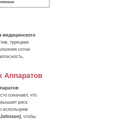
лючено
да медицинского
отив, турецкие
ыполняя сотни
зопасность.
х Аппаратов
паратов
сто означают, что
овышает риск
го используем
 Johnson)
, чтобы