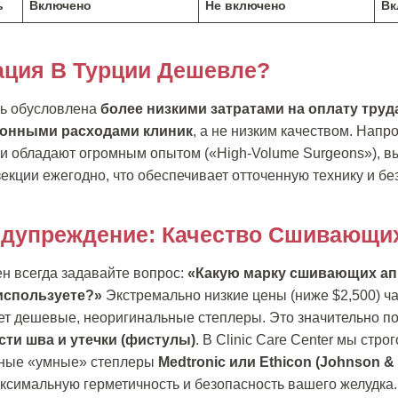
ь
Включено
Не включено
Вк
ация В Турции Дешевле?
ть обусловлена
более низкими затратами на оплату тру
ионными расходами клиник
, а не низким качеством. Напр
ги обладают огромным опытом («High-Volume Surgeons»), в
екции ежегодно, что обеспечивает отточенную технику и бе
дупреждение: Качество Сшивающи
н всегда задавайте вопрос:
«Какую марку сшивающих ап
используете?»
Экстремально низкие цены (ниже $2,500) ча
ет дешевые, неоригинальные степлеры. Это значительно п
ти шва и утечки (фистулы)
. В Clinic Care Center мы стро
ьные «умные» степлеры
Medtronic или Ethicon (Johnson &
ксимальную герметичность и безопасность вашего желудка.