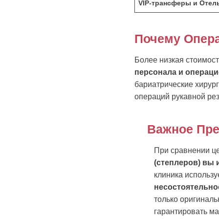
VIP-трансферы и Отел
Почему Опер
Более низкая стоимос
персонала и операц
бариатрические хирур
операций рукавной рез
Важное Пре
При сравнении це
(степлеров) вы 
клиника использу
несостоятельнос
только оригинал
гарантировать ма