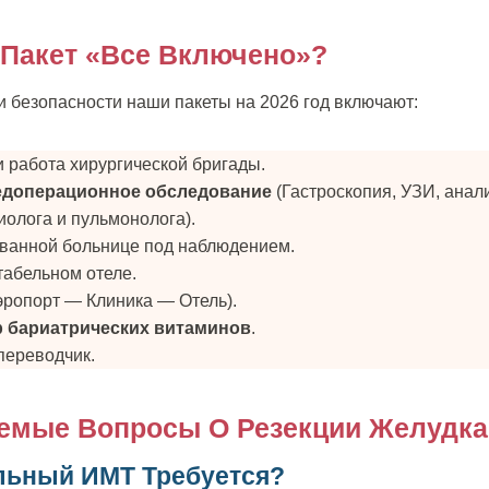
 Пакет «Все Включено»?
 безопасности наши пакеты на 2026 год включают:
 работа хирургической бригады.
едоперационное обследование
(Гастроскопия, УЗИ, анал
иолога и пульмонолога).
ованной больнице под наблюдением.
табельном отеле.
эропорт — Клиника — Отель).
 бариатрических витаминов
.
переводчик.
аемые Вопросы О Резекции Желудка
льный ИМТ Требуется?