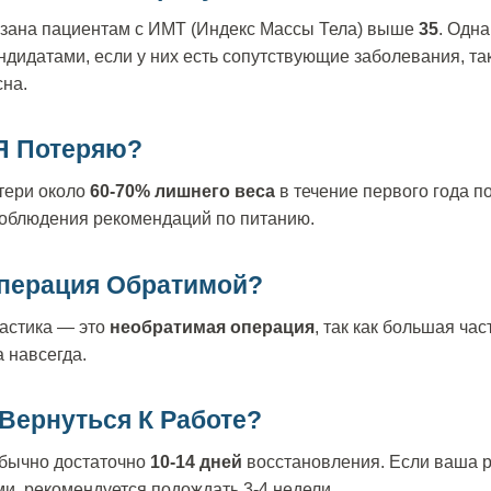
зана пациентам с ИМТ (Индекс Массы Тела) выше
35
. Одн
ндидатами, если у них есть сопутствующие заболевания, так
сна.
Я Потеряю?
тери около
60-70% лишнего веса
в течение первого года п
соблюдения рекомендаций по питанию.
Операция Обратимой?
ластика — это
необратимая операция
, так как большая час
а навсегда.
 Вернуться К Работе?
бычно достаточно
10-14 дней
восстановления. Если ваша р
и, рекомендуется подождать 3-4 недели.