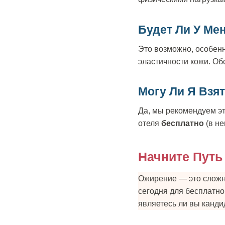
Будет Ли У Ме
Это возможно, особенн
эластичности кожи. Об
Могу Ли Я Взя
Да, мы рекомендуем эт
отеля
бесплатно
(в не
Начните Путь
Ожирение — это сложно
сегодня для бесплатн
являетесь ли вы канди