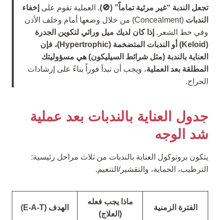
تجعل الندبة “غير مرئية تماماً” (🚫).
العملية تقوم على
إخفاء
الندبات
(Concealment) من خلال وضعها أمام وخلف الأذن
وفي خط الشعر.
إذا كان لديك ميل وراثي لتكوين الجدرة
(Keloid) أو الندبات المتضخمة (Hypertrophic)، فإن
العناية بالندبة (مثل شرائط السيليكون) هي مسؤوليتك
المطلقة بعد العملية
، ويجب أن تبدأ فوراً بناءً على إرشادات
الجراح.
جدول العناية بالندبات بعد عملية
شد الوجه
يتكون بروتوكول العناية بالندبات من ثلاث مراحل رئيسية:
الترطيب، الحماية، والتقشير/التنعيم.
ماذا يجب فعله
الفترة الزمنية
الهدف (E-A-T)
(العلاج)