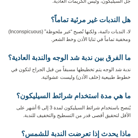
جل السيليكون، وليس الكريمات العادية.
هل الندبات غير مرئية تماماً؟
لا، الندبات دائمة، ولكنها تُصبح “غير ملحوظة” (Inconspicuous)
ومخفية تماماً في ثنايا الأذن وخط الشعر.
ما الفرق بين ندبة شد الوجه والندبة العادية؟
ندبة شد الوجه يتم تخطيطها مسبقاً من قبل الجراح لتكون في
خطوط طبيعية (خلف الأذن) وليست عشوائية.
ما هي مدة استخدام شرائط السيليكون؟
يُنصح باستخدام شرائط السيليكون لمدة 3 إلى 6 أشهر على
الأقل لتحقيق أقصى قدر من التسطيح والتخفيف للندبة.
ماذا يحدث إذا تعرضت الندبة للشمس؟