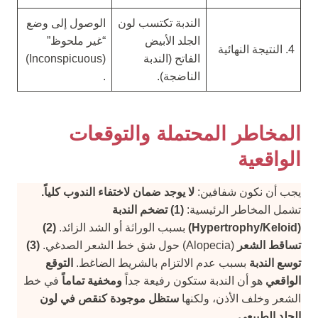
الندبة تكتسب لون
الوصول إلى وضع
الجلد الأبيض
“غير ملحوظ”
4. النتيجة النهائية
الفاتح (الندبة
(Inconspicuous)
الناضجة).
.
المخاطر المحتملة والتوقعات
الواقعية
يجب أن نكون شفافين:
لا يوجد ضمان لاختفاء الندوب كلياً.
تشمل المخاطر الرئيسية:
(1) تضخم الندبة
(Hypertrophy/Keloid)
بسبب الوراثة أو الشد الزائد.
(2)
تساقط الشعر
(Alopecia) حول شق خط الشعر الصدغي.
(3)
توسع الندبة
بسبب عدم الالتزام بالشريط الضاغط.
التوقع
الواقعي
هو أن الندبة ستكون رفيعة جداً
ومخفية تماماً
في خط
الشعر وخلف الأذن، ولكنها
ستظل موجودة كنقص في لون
الجلد الطبيعي.