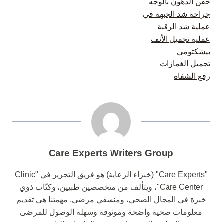
حقن الدهون بالوجه
جراحة شد الجبهة في
عملية شد الرقبة
عملية تجميل الأنف
بيشكتومي
تجميل الغمازات
رفع الشفاه
Care Experts Writers Group
"Care Experts" (خبراء الرعاية) هو فريق التحرير في "Clinic
Care Center"، ويتألف من متخصصين طبيين، وكتّاب ذوي
خبرة في المجال الصحي، ومنسقي مرضى. مهمتنا هي تقديم
معلومات صحية واضحة وموثوقة وسهلة الوصول للمرضى