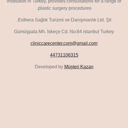
institution in Turkey, provides consultations for a range of
plastic surgery procedures.
Esthera Sağlık Turizmi ve Danışmanlık Ltd. Şti.
Gümüşpala Mh. İskeçe Cd. No:64 istanbul Turkey
cliniccarecenter.com@gmail.com
44731106315
Developed by
Müşteri Kazan