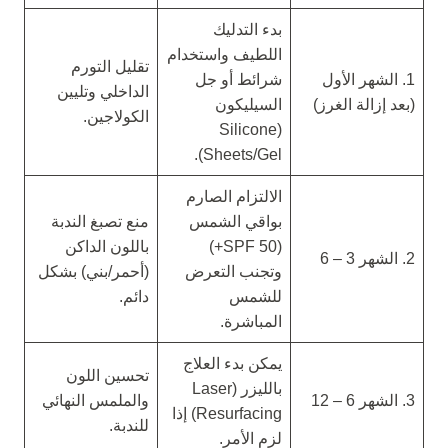
بدء التدليك
اللطيف واستخدام
تقليل التورم
1. الشهر الأول
شرائط أو جل
الداخلي وتليين
(بعد إزالة الغرز)
السيليكون
الكولاجين.
(Silicone
Sheets/Gel).
الالتزام الصارم
بواقي الشمس
منع تصبغ الندبة
(SPF 50+)
باللون الداكن
2. الشهر 3 – 6
وتجنب التعرض
(أحمر/بني) بشكل
للشمس
دائم.
المباشرة.
يمكن بدء العلاج
تحسين اللون
بالليزر (Laser
3. الشهر 6 – 12
والملمس النهائي
Resurfacing) إذا
للندبة.
لزم الأمر.