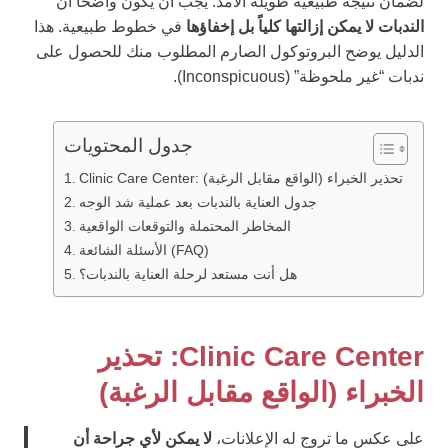
لضمان نتيجة طبيعية طويلة الأمد. يجب أن يكون واضحاً أن
الندبات لا يمكن إزالتها كلياً بل إخفاؤها
في خطوط طبيعية. هذا
الدليل يوضح البروتوكول الصارم المطلوب منك للحصول على
ندبات “غير ملحوظة” (Inconspicuous).
جدول المحتويات
Clinic Care Center: تحذير الخبراء (الواقع مقابل الرغبة)
جدول العناية بالندبات بعد عملية شد الوجه
المخاطر المحتملة والتوقعات الواقعية
الأسئلة الشائعة (FAQ)
هل أنت مستعد لرحلة العناية بالندبات؟
Clinic Care Center: تحذير
الخبراء (الواقع مقابل الرغبة)
على عكس ما تروج له الإعلانات،
لا يمكن لأي جراحة أن