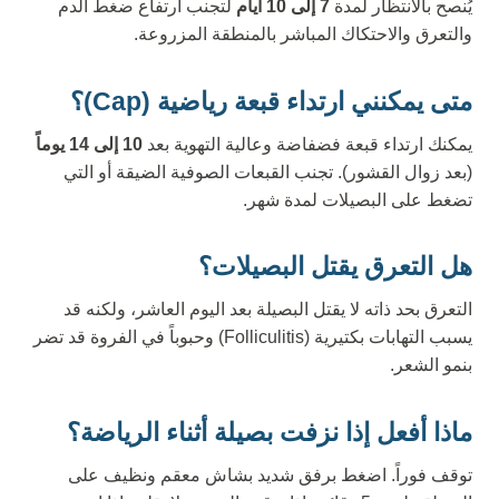
يُنصح بالانتظار لمدة
7 إلى 10 أيام
لتجنب ارتفاع ضغط الدم
والتعرق والاحتكاك المباشر بالمنطقة المزروعة.
متى يمكنني ارتداء قبعة رياضية (Cap)؟
يمكنك ارتداء قبعة فضفاضة وعالية التهوية بعد
10 إلى 14 يوماً
(بعد زوال القشور). تجنب القبعات الصوفية الضيقة أو التي
تضغط على البصيلات لمدة شهر.
هل التعرق يقتل البصيلات؟
التعرق بحد ذاته لا يقتل البصيلة بعد اليوم العاشر، ولكنه قد
يسبب التهابات بكتيرية (Folliculitis) وحبوباً في الفروة قد تضر
بنمو الشعر.
ماذا أفعل إذا نزفت بصيلة أثناء الرياضة؟
توقف فوراً. اضغط برفق شديد بشاش معقم ونظيف على