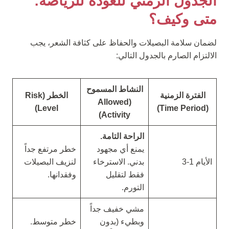
الجدول الزمني للعودة للرياضة:
متى وكيف؟
لضمان سلامة البصيلات والحفاظ على كثافة الشعر، يجب
الالتزام الصارم بالجدول التالي:
النشاط المسموح
الفترة الزمنية
الخطر (Risk
(Allowed
Level)
(Time Period)
Activity)
الراحة التامة.
يمنع أي مجهود
خطر مرتفع جداً
الأيام 1-3
بدني. الاسترخاء
لنزيف البصيلات
فقط لتقليل
وفقدانها.
التورم.
مشي خفيف جداً
وبطيء (بدون
خطر متوسط.