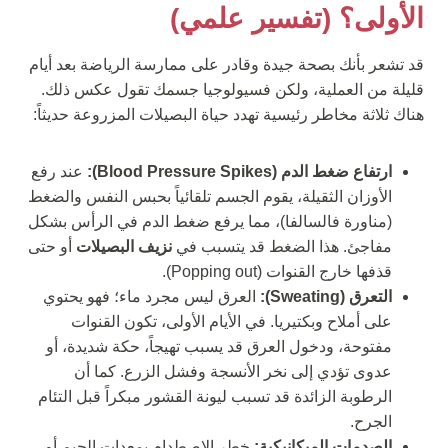
الأولى؟ (تفسير علمي)
قد تشعر بأنك بصحة جيدة وقادر على ممارسة الرياضة بعد أيام
قليلة من العملية، ولكن فسيولوجيا جسمك تقول عكس ذلك.
هناك ثلاثة مخاطر رئيسية تهدد حياة البصيلات المزروعة حديثاً:
ارتفاع ضغط الدم (Blood Pressure Spikes):
عند رفع
الأوزان الثقيلة، يقوم الجسم تلقائياً بحبس النفس والضغط
(مناورة فالسالفا)، مما يرفع ضغط الدم في الرأس بشكل
مفاجئ. هذا الضغط قد يتسبب في
نزيف البصيلات
أو حتى
قذفها خارج القنوات (Popping out).
التعرق (Sweating):
العرق ليس مجرد ماء؛ فهو يحتوي
على أملاح وبكتيريا. في الأيام الأولى، تكون القنوات
مفتوحة، ودخول العرق قد يسبب تهيجاً، حكة شديدة، أو
عدوى تؤدي إلى نخر الأنسجة وفشل الزرع. كما أن
الرطوبة الزائدة قد تسبب ليونة القشور مبكراً قبل التئام
الجرح.
الصدمات الميكانيكية:
خطر الاصطدام بمعدات الجيم أو