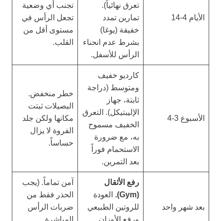
تعرق نهائياً).
تجنب أي وضعية
الأيام 4-14
تمارين تمدد
تجعل الرأس في
خفيفة (يوغا)
مستوى أقل من
بشرط عدم انحناء
القلب.
الرأس للأسفل.
كارديو خفيف
ومتوسط (دراجة
خطر منخفض.
ثابتة، جهاز
البصيلات ثبتت
الإليبتيكل). التعرق
الأسبوع 3-4
مكانها ولكن جلد
الخفيف مسموح
الفروة لا يزال
به، مع ضرورة
حساساً.
الاستحمام فوراً
بعد التمرين.
رفع الأثقال
آمن تماماً. (يجب
(Gym).
العودة
الحذر فقط من
بعد شهر واحد
للروتين الطبيعي
ضربات الرأس
ورفع الأوزان
المباشرة