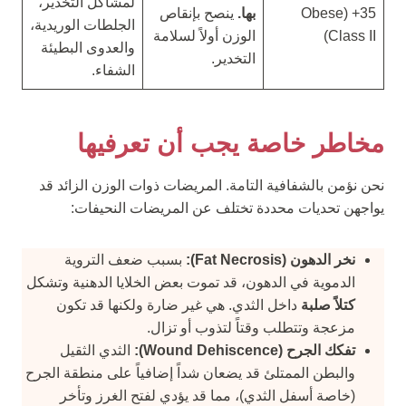
لمشاكل التخدير،
35+ (Obese
بها.
ينصح بإنقاص
الجلطات الوريدية،
Class II)
الوزن أولاً لسلامة
والعدوى البطيئة
التخدير.
الشفاء.
مخاطر خاصة يجب أن تعرفيها
نحن نؤمن بالشفافية التامة. المريضات ذوات الوزن الزائد قد
يواجهن تحديات محددة تختلف عن المريضات النحيفات:
نخر الدهون (Fat Necrosis):
بسبب ضعف التروية
الدموية في الدهون، قد تموت بعض الخلايا الدهنية وتشكل
كتلاً صلبة
داخل الثدي. هي غير ضارة ولكنها قد تكون
مزعجة وتتطلب وقتاً لتذوب أو تزال.
تفكك الجرح (Wound Dehiscence):
الثدي الثقيل
والبطن الممتلئ قد يضعان شداً إضافياً على منطقة الجرح
(خاصة أسفل الثدي)، مما قد يؤدي لفتح الغرز وتأخر