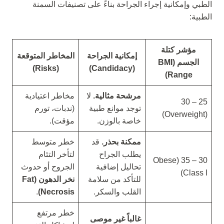
الطبي وإمكانية إجراء الجراحة بناءً على تصنيفات السمنة
الطبية:
مؤشر كتلة
إمكانية الجراحة
المخاطر المتوقعة
الجسم (BMI
(Risks)
(Candidacy)
Range)
مرشحة مثالية.
لا
مخاطر اعتيادية
25 – 30
توجد موانع طبية
(ندبات، تورم
(Overweight)
خاصة بالوزن.
مؤقت).
ممكنة بحذر.
قد
خطر متوسط
يطلب الجراح
لتأخر التئام
30 – 35 (Obese
تحاليل إضافية
الجروح أو حدوث
Class I)
للتأكد من سلامة
نخر الدهون (Fat
القلب والسكر.
Necrosis)
.
خطر مرتفع
غالباً غير موصى