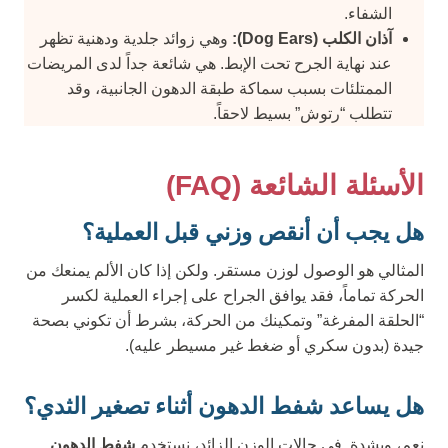
الشفاء.
آذان الكلب (Dog Ears):
وهي زوائد جلدية ودهنية تظهر
عند نهاية الجرح تحت الإبط. هي شائعة جداً لدى المريضات
الممتلئات بسبب سماكة طبقة الدهون الجانبية، وقد
تتطلب “رتوش” بسيط لاحقاً.
الأسئلة الشائعة (FAQ)
هل يجب أن أنقص وزني قبل العملية؟
المثالي هو الوصول لوزن مستقر. ولكن إذا كان الألم يمنعك من
الحركة تماماً، فقد يوافق الجراح على إجراء العملية لكسر
“الحلقة المفرغة” وتمكينك من الحركة، بشرط أن تكوني بصحة
جيدة (بدون سكري أو ضغط غير مسيطر عليه).
هل يساعد شفط الدهون أثناء تصغير الثدي؟
نعم، وبشدة. في حالات الوزن الزائد، نستخدم
شفط الدهون