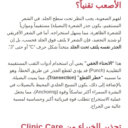
الأصعب تقنياً؟
لفهم الصعوبة، يجب النظر تحت سطح الجلد. في الشعر
المستقيم، يكون جذر الشعرة (البصيلة) مستقيماً وموازياً
للشعرة الظاهرة، مما يسهل استخراجه. أما في الشعر الأفريقي
أو شديد التجعيد، فإن الشعر لا يلتف فوق الجلد فحسب، بل إن
الجذر نفسه يلتف تحت الجلد
متخذاً شكل حرف “C” أو حتى “J”.
هذا
“الانحناء الخفي”
يعني أن استخدام أدوات الثقب المستقيمة
التقليدية (Punch) قد يؤدي لقطع الجذر عن طريق الخطأ، وهو
ما نسميه
“خطر القطع” (Transection)
، مما يميت البصيلة.
بالإضافة إلى ذلك، يكون النسيج الجلدي المحيط بالبصيلات في
البشرة السمراء أكثر تماسكاً وقوة (Anchoring)، مما يجعل
عملية الاستخراج تتطلب قوة فيزيائية أكبر وحساسية لمسية
عالية من الجراح.
تحذير الخبراء من Clinic Care