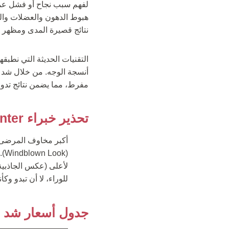
لفهم سبب نجاح أو فشل عمل
نتائج قصيرة المدى ومظهر
التقنيات الحديثة التي نطبق
أنسجة الوجه. من خلال شد ه
مفرط، مما يضمن نتائج تدو
تحذير خبراء Clinic Care Center: تجنب مظهر “القناع”
أكبر مخاوف المرضى ه
لأعلى (عكس الجاذبية) 
للوراء، لا أن تبدو و
جدول أسعار شد الوجه في ترك