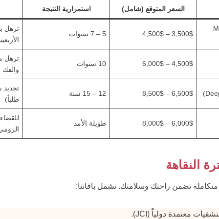
السعر المتوقع (شامل)
استمرارية النتيجة
صغر (Mini
ترهل بس
3,500$ – 4,500$
5 – 7 سنوات
الأربعين
ترهل م
4,500$ – 6,000$
10 سنوات
والفك
تجديد ش
6,500$ – 8,500$
12 – 15 سنة
طلباً)
للقضاء 
6,000$ – 8,000$
طويلة الأمد
الرومي
رة النقاهة
متكاملة تضمن راحتك وسلامتك. تشمل باقاتنا:
ات معتمدة دولياً (JCI).