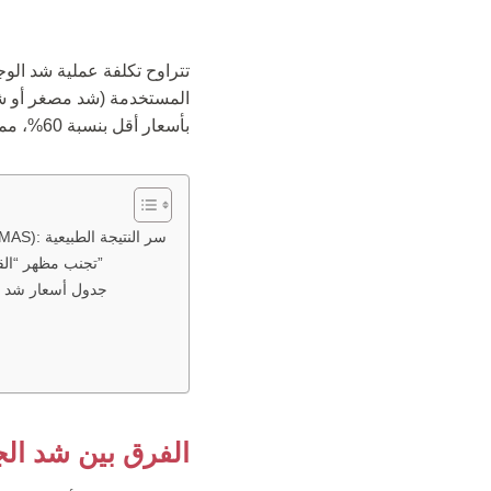
تتراوح تكلفة عملية شد الوجه في تر
بأسعار أقل بنسبة 60%، مما يجعلها الوجهة الأولى للباحثين عن تجديد الشباب بأمان واحترافية.
الفرق بين شد الجلد وشد العضلات (SMAS): سر النتيجة الطبيعية
تحذير خبراء Clinic Care Center: تجنب مظهر “القناع”
جدول أسعار شد الوجه في ترك
الفرق بين شد الجلد وشد العضل