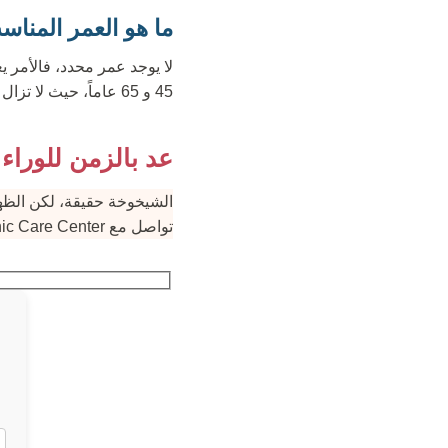
ما هو العمر المنا
لا يوجد عمر محدد، فالأمر ي
45 و 65 عاماً، حيث لا تزال البشرة تحتفظ ببعض المرونة.
عد بالزمن للوراء 
الشيخوخة حقيقة، لكن الظهور
تواصل مع Clinic Care Center. أرسل صورك للحصول على استشارة مع جراحينا وعرض سعر مخصص لعام 2026.