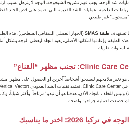
يات شد الوجه، يجب فهم تشريح الشيخوخة. الوجه لا يترهل بسبب ارتخ
 “مسحوب” غير طبيعي.
ها تستهدف
طبقة SMAS
(الجهاز العضلي السفاقي السطحي). هذه الطب
ذه الطبقة وإعادتها لمكانها الأصلي، يعود الجلد ليغطي الوجه بشكل 
م لسنوات طويلة.
و تغير ملامحهم ليصبحوا أشخاصاً آخرين أو الحصول على مظهر ‘مشدو
وليس للخلف باتجاه الأذن. هدفنا هو أن تبدو ‘مرتاحاً’ وأكثر شباباً، وك
كأنك خضعت لعملية جراحية واضحة.
يا 2026: اختر ما يناسبك