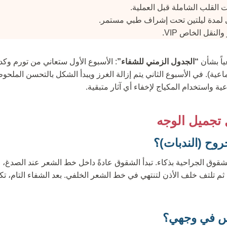
 القلب الشاملة قبل العملية.
لمدة ليلتين تحت إشراف طبي مستمر.
لنقل الخاص VIP.
ياً بشأن
“الجدول الزمني للشفاء”
: الأسبوع الأول ستعاني من تورم وك
اعية). في الأسبوع الثاني يتم إزالة الغرز ويبدأ الشكل بالتحسن الملحوظ
عية واستخدام المكياج لإخفاء أي آثار متبقية.
 تجميل الوجه
روح (الندبات)؟
قوق الجراحية بذكاء. تبدأ الشقوق عادةً داخل خط الشعر عند الصدغ، و
م تلتف خلف الأذن لتنتهي في خط الشعر الخلفي. بعد الشفاء التام، تكو
س في وجهي؟