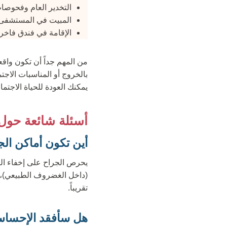
التخدير العام وفحوصات
المبيت في المستشفى 
الإقامة في فندق فاخر وا
من المهم جداً أن تكون واقع
بالخروج أو المناسبات الاجتم
يمكنك العودة للحياة الاجتما
أسئلة شائعة حول
أين تكون أماكن الج
يحرص الجراح على إخفاء الش
(داخل الغضروف الطبيعي)، ث
تقريباً.
هل سأفقد الإحسا