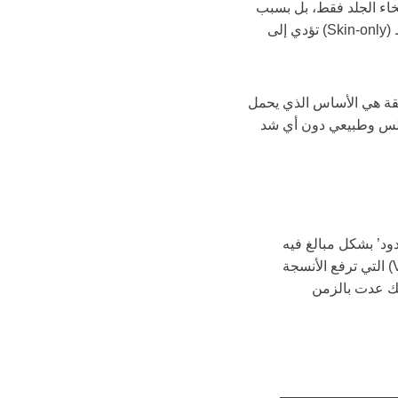
اء الجلد فقط، بل بسبب
هبوط الدهون والعضلات والرباطات الداعمة. عمليات الشد القديمة التي تعتمد على قص الجلد فقط (Skin-only) تؤدي إلى
قة هي الأساس الذي يحمل
أملس وطبيعي دون أي شد
د’ بشكل مبالغ فيه
(Windblown Look). في Clinic Care Center، نعتمد تقنيات الشد العمودي (Vertical Vector) التي ترفع الأنسجة
أنك عدت بالزمن