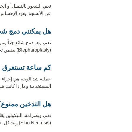
نعم، الشعور بالتنميل أو ال
عن الأنسجة. يعود الإحساس تدريجياً خلال 3 إلى 6 أشه
هل يمكنني دمج شد
نعم، وهو دمج شائع جداً ومو
(Blepharoplasty) يضمن تجديداً كاملاً ومتناسقاً لمنطقة العينين أيضاً.
كم ساعة تستغرق ال
المستخدمة وما إذا كانت هن
هل التدخين ممنوع؟
نعم، وبصرامة. النيكوتين يق
(Skin Necrosis) وتشكل ندبات سيئة. يجب التوقف عن التدخين تماماً لمدة شهر قبل وشهر بعد العملية.