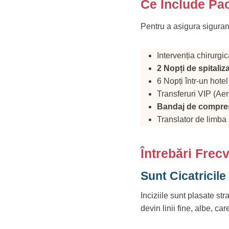
Ce Include Pac
Pentru a asigura siguran
Intervenția chirurgi
2 Nopți de spitaliz
6 Nopți într-un hotel
Transferuri VIP (Aer
Bandaj de compres
Translator de limba
Întrebări Frec
Sunt Cicatricile
Inciziile sunt plasate str
devin linii fine, albe, ca