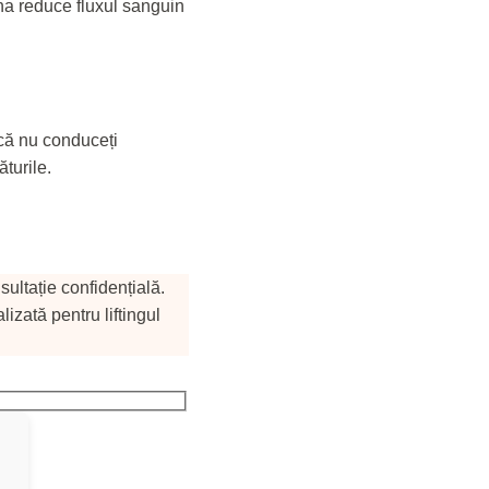
na reduce fluxul sanguin
 că nu conduceți
turile.
sultație confidențială.
izată pentru liftingul