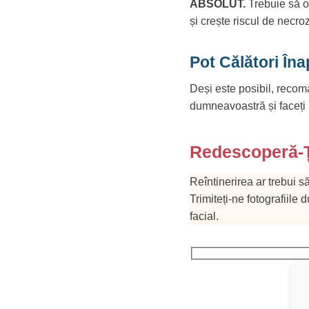
ABSOLUT.
Trebuie să op
și crește riscul de necroz
Pot Călători În
Deși este posibil, recom
dumneavoastră și faceți 
Redescoperă-Ț
Reîntinerirea ar trebui s
Trimiteți-ne fotografiile
facial.