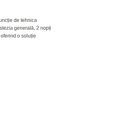
 funcție de tehnica
stezia generală, 2 nopți
 oferind o soluție