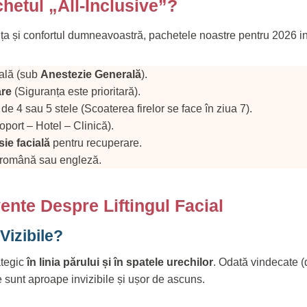
hetul „All-Inclusive”?
ța și confortul dumneavoastră, pachetele noastre pentru 2026 i
cală (sub
Anestezie Generală
).
are
(Siguranța este prioritară).
 de 4 sau 5 stele (Scoaterea firelor se face în ziua 7).
oport – Hotel – Clinică).
ie facială
pentru recuperare.
 română sau engleză.
vente Despre Liftingul Facial
 Vizibile?
ategic
în linia părului și în spatele urechilor
. Odată vindecate (
re sunt aproape invizibile și ușor de ascuns.