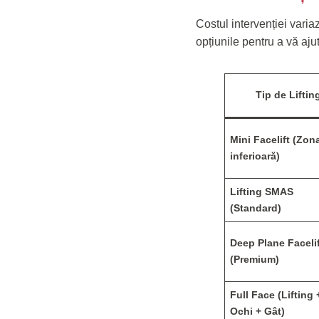
Costul intervenției vari
opțiunile pentru a vă aju
Tip de Liftin
Mini Facelift (Zon
inferioară)
Lifting SMAS
(Standard)
Deep Plane Faceli
(Premium)
Full Face (Lifting 
Ochi + Gât)