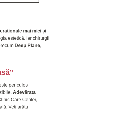
eraționale mai mici și
ia estetică, iar chirurgii
e precum
Deep Plane
,
asă”
 este periculos
zibile.
Adevărata
linic Care Center,
lă. Veți arăta