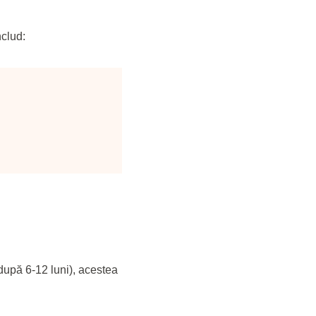
nclud:
după 6-12 luni), acestea