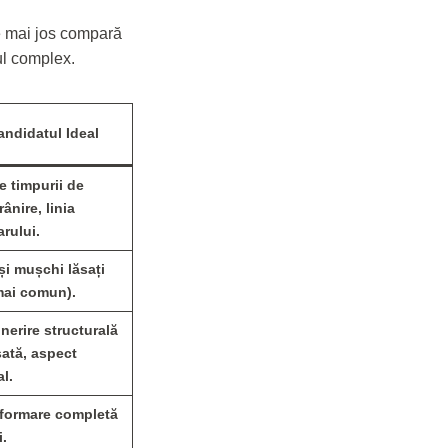
de mai jos compară
nul complex.
andidatul Ideal
 timpurii de
ânire, linia
arului.
 și mușchi lăsați
mai comun).
inerire structurală
ată, aspect
al.
formare completă
i.