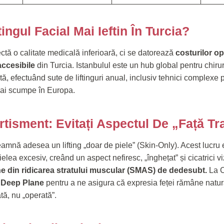
ingul Facial Mai Ieftin În Turcia?
ectă o calitate medicală inferioară, ci se datorează
costurilor op
 accesibile
din Turcia. Istanbulul este un hub global pentru chirurg
tă, efectuând sute de liftinguri anual, inclusiv tehnici complex
ai scumpe în Europa.
rtisment: Evitați Aspectul De „față Tr
nseamnă adesea un lifting „doar de piele” (Skin-Only). Acest lucru
elea excesiv, creând un aspect nefiresc, „înghețat” și cicatrici vi
ine din ridicarea stratului muscular (SMAS) de dedesubt.
La C
a
Deep Plane
pentru a ne asigura că expresia feței rămâne natura
tă, nu „operată”.