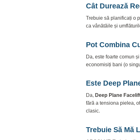
Cât Durează Re
Trebuie să planificați o
ca vânătăile și umflături
Pot Combina Cu 
Da, este foarte comun și
economisiți bani (o singu
Este Deep Plan
Da,
Deep Plane Facelif
fără a tensiona pielea, o
clasic.
Trebuie Să Mă 