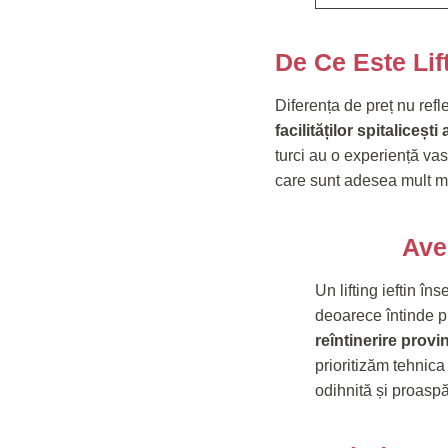
De Ce Este Lift
Diferența de preț nu refl
facilităților spitalicești
turci au o experiență vas
care sunt adesea mult m
Ave
Un lifting ieftin î
deoarece întinde pi
reîntinerire prov
prioritizăm tehnic
odihnită și proaspă