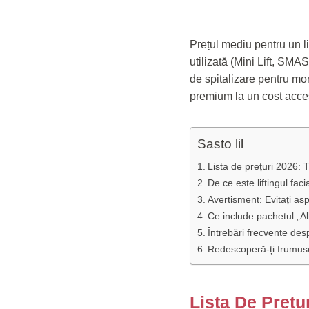
Prețul mediu pentru un li
utilizată (Mini Lift, SMA
de spitalizare pentru moni
premium la un cost acce
Sasto lil
Lista de prețuri 2026: Ti
De ce este liftingul faci
Avertisment: Evitați asp
Ce include pachetul „Al
Întrebări frecvente despr
Redescoperă-ți frumus
Lista De Prețur