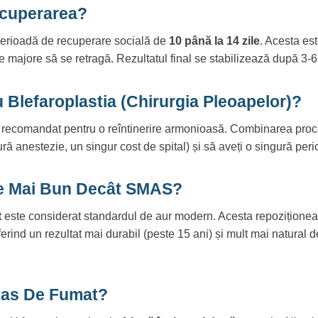
cuperarea?
 perioadă de recuperare socială de
10 până la 14 zile
. Acesta es
le majore să se retragă. Rezultatul final se stabilizează după 3-6 
Blefaroplastia (chirurgia Pleoapelor)?
 recomandat pentru o reîntinerire armonioasă. Combinarea proce
ră anestezie, un singur cost de spital) și să aveți o singură per
e Mai Bun Decât SMAS?
t
este considerat standardul de aur modern. Acesta repoziționea
ferind un rezultat mai durabil (peste 15 ani) și mult mai natural 
Las De Fumat?