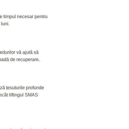
te timpul necesar pentru
luni.
durilor vă ajută să
ioadă de recuperare.
ză țesuturile profunde
decât liftingul SMAS