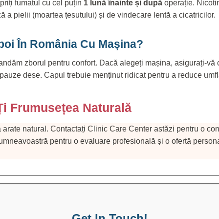
riți fumatul cu cel puțin
1 lună înainte și după
operație. Nicoti
ă a pielii (moartea țesutului) și de vindecare lentă a cicatricilor.
apoi În România Cu Mașina?
andăm zborul pentru confort. Dacă alegeți mașina, asigurați-vă
pauze dese. Capul trebuie menținut ridicat pentru a reduce umflă
i Frumusețea Naturală
ă arate natural. Contactați Clinic Care Center astăzi pentru o con
 dumneavoastră pentru o evaluare profesională și o ofertă personal
Get In Touch!