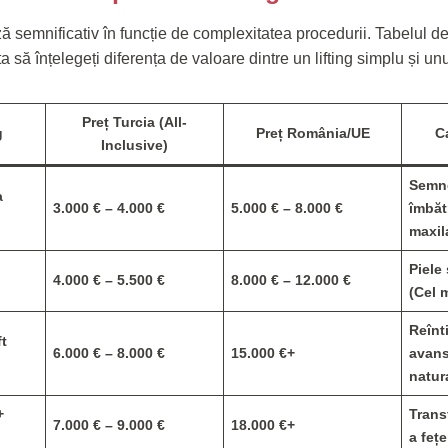
ază semnificativ în funcție de complexitatea procedurii. Tabelul 
ta să înțelegeți diferența de valoare dintre un lifting simplu și u
Preț Turcia (All-
g
Preț România/UE
C
Inclusive)
Semne
a
3.000 € – 4.000 €
5.000 € – 8.000 €
îmbătr
maxil
Piele
4.000 € – 5.500 €
8.000 € – 12.000 €
(Cel 
Reînt
ft
6.000 € – 8.000 €
15.000 €+
avans
natur
+
Trans
7.000 € – 9.000 €
18.000 €+
a fețe