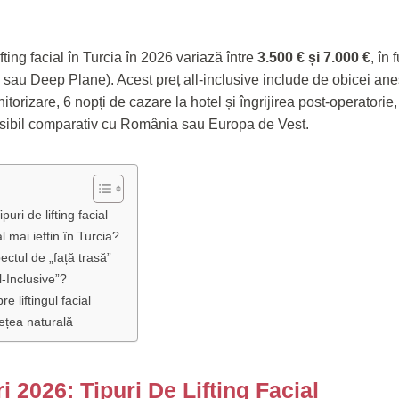
fting facial în Turcia în 2026 variază între
3.500 € și 7.000 €
, în
S sau Deep Plane). Acest preț all-inclusive include de obicei ane
torizare, 6 nopți de cazare la hotel și îngrijirea post-operatorie,
sibil comparativ cu România sau Europa de Vest.
puri de lifting facial
al mai ieftin în Turcia?
ectul de „față trasă”
l-Inclusive”?
e liftingul facial
ețea naturală
i 2026: Tipuri De Lifting Facial