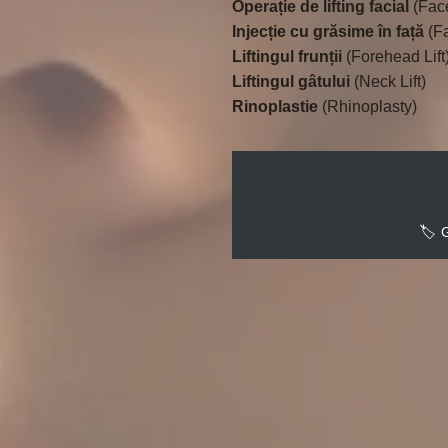
Operație de lifting facial
(Face
Injecție cu grăsime în față
(Fa
Liftingul frunții
(Forehead Lift
Liftingul gâtului
(Neck Lift)
Rinoplastie
(Rhinoplasty)
🏷️