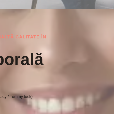
NALTĂ CALITATE ÎN
porală
sty / Tummy tuck)