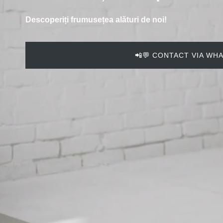
Descoperiți frumusețea alături de noi!
📲💬 CONTACT VIA WH