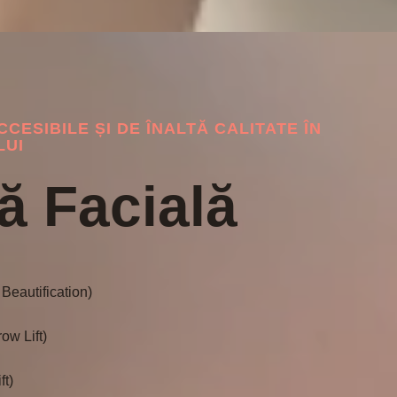
CCESIBILE ȘI DE ÎNALTĂ CALITATE ÎN
LUI
ă Facială
Beautification)
ow Lift)
ft)