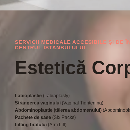
SERVICII MEDICALE ACCESIBILE ȘI DE Î
CENTRUL ISTANBULULUI
Estetică Cor
Labioplastie
(Labiaplasty)
Strângerea vaginului
(Vaginal Tightening)
Abdominoplastie (tăierea abdomenului)
(Abdominopla
Pachete de șase
(Six Packs)
Lifting brațului
(Arm Lift)