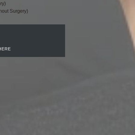
ry)
hout Surgery)
HERE