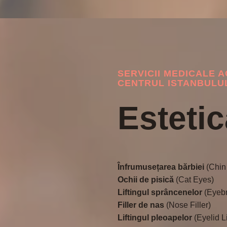
SERVICII MEDICALE A
CENTRUL ISTANBULU
Estetic
Înfrumusețarea bărbiei
(Chin 
Ochii de pisică
(Cat Eyes)
Liftingul sprâncenelor
(Eyebr
Filler de nas
(Nose Filler)
Liftingul pleoapelor
(Eyelid Li