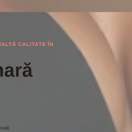
NALTĂ CALITATE ÎN
mară
oval)