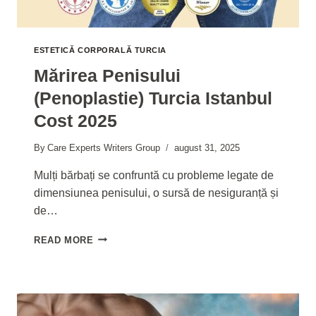
ESTETICĂ CORPORALĂ TURCIA
Mărirea Penisului
(penoplastie) Turcia Istanbul
Cost 2025
By
Care Experts Writers Group
august 31, 2025
Mulți bărbați se confruntă cu probleme legate de
dimensiunea penisului, o sursă de nesiguranță și
de…
MĂRIREA
READ MORE
PENISULUI
(PENOPLASTIE)
TURCIA
ISTANBUL
COST