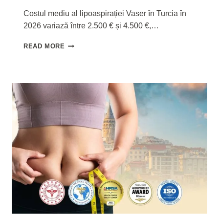
Costul mediu al lipoaspirației Vaser în Turcia în
2026 variază între 2.500 € și 4.500 €,…
PREȚ
READ MORE
LIPOASPIRAȚIE
VASER
ÎN
TURCIA
2026