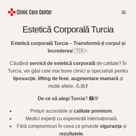
Skip
to
content
Estetică Corporală Turcia
Estetică corporală Turcia
–
Transformă-ți corpul și
încrederea
! 🇹🇷✨
Căutând
servicii de estetică corporală
de calitate? În
Turcia, vei găsi cele mai bune clinici și specialiști pentru
liposucție
,
lifting de fese
,
augmentare mamară
și
multe altele. 💪🏼💃
De ce să alegi Turcia
? 🏥💯
Prețuri accesibile și
calitate premium
.
Medici experți cu experiență internațională.
Fără compromisuri în ceea ce privește
siguranța
și
rezultatele
.