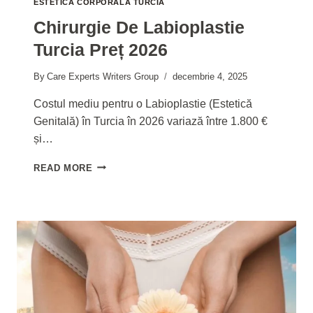
ESTETICĂ CORPORALĂ TURCIA
Chirurgie De Labioplastie
Turcia Preț 2026
By
Care Experts Writers Group
decembrie 4, 2025
Costul mediu pentru o Labioplastie (Estetică
Genitală) în Turcia în 2026 variază între 1.800 €
și…
CHIRURGIE
READ MORE
DE
LABIOPLASTIE
TURCIA
PREȚ
2026