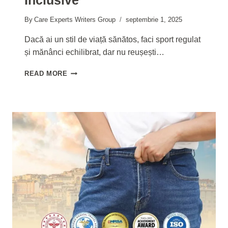
Inclusive
By
Care Experts Writers Group
septembrie 1, 2025
Dacă ai un stil de viață sănătos, faci sport regulat
și mănânci echilibrat, dar nu reușești…
COSTUL
READ MORE
OPERAȚIEI
SIX
PACK
ÎN
TURCIA
2025
PACHET
ALL
INCLUSIVE