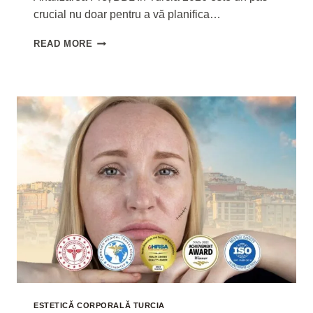
crucial nu doar pentru a vă planifica…
PREȚ
READ MORE
BBL
(LIFTING
BRAZILIAN)
ÎN
TURCIA
2026
ESTETICĂ CORPORALĂ TURCIA