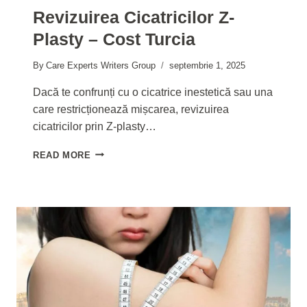
Revizuirea Cicatricilor Z-
Plasty – Cost Turcia
By
Care Experts Writers Group
septembrie 1, 2025
Dacă te confrunți cu o cicatrice inestetică sau una
care restricționează mișcarea, revizuirea
cicatricilor prin Z-plasty…
REVIZUIREA
READ MORE
CICATRICILOR
Z-
PLASTY
–
COST
TURCIA