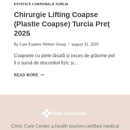
ESTETICĂ CORPORALĂ TURCIA
Chirurgie Lifting Coapse
(Plastie Coapse) Turcia Preț
2025
By
Care Experts Writers Group
august 31, 2025
Coapsele cu piele lăsată și exces de grăsime pot
fi o sursă de disconfort fizic și…
CHIRURGIE
READ MORE
LIFTING
COAPSE
(PLASTIE
COAPSE)
TURCIA
PREȚ
2025
Clinic Care Center, a health tourism-certified medical