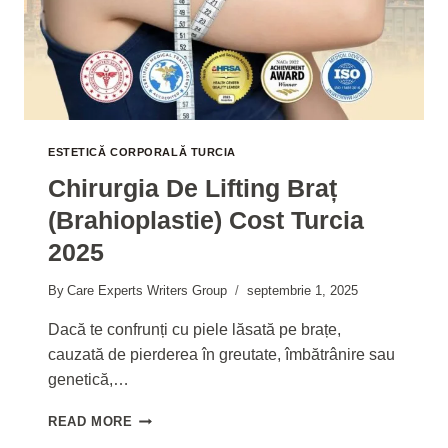
ESTETICĂ CORPORALĂ TURCIA
Chirurgia De Lifting Braț
(brahioplastie) Cost Turcia
2025
By
Care Experts Writers Group
septembrie 1, 2025
Dacă te confrunți cu piele lăsată pe brațe,
cauzată de pierderea în greutate, îmbătrânire sau
genetică,…
CHIRURGIA
READ MORE
DE