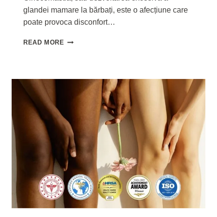
glandei mamare la bărbați, este o afecțiune care
poate provoca disconfort…
GINECOMASTIE
READ MORE
TURCIA
ISTANBUL
COST
2025,
PACHET
ALL
INCLUSIVE