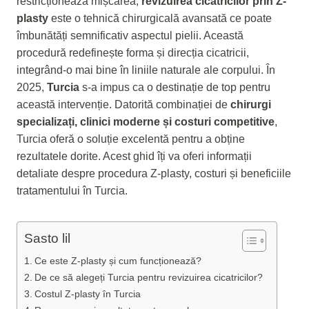
restricționează mișcarea,
revizuirea cicatricilor prin Z-
plasty
este o tehnică chirurgicală avansată ce poate
îmbunătăți semnificativ aspectul pielii. Această
procedură redefinește forma și direcția cicatricii,
integrând-o mai bine în liniile naturale ale corpului. În
2025,
Turcia
s-a impus ca o destinație de top pentru
această intervenție. Datorită combinației de
chirurgi
specializați, clinici moderne și costuri competitive
,
Turcia oferă o soluție excelentă pentru a obține
rezultatele dorite. Acest ghid îți va oferi informații
detaliate despre procedura Z-plasty, costuri și beneficiile
tratamentului în Turcia.
Sasto lil
Ce este Z-plasty și cum funcționează?
De ce să alegeți Turcia pentru revizuirea cicatricilor?
Costul Z-plasty în Turcia