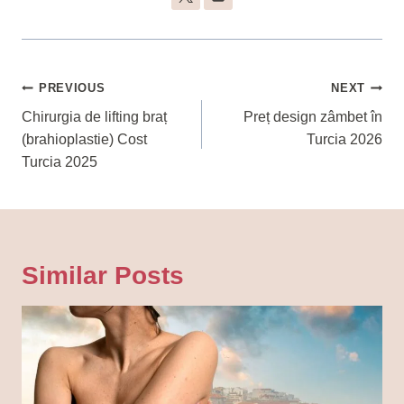
Navigare
PREVIOUS
NEXT
În
Chirurgia de lifting braț
Preț design zâmbet în
(brahioplastie) Cost
Turcia 2026
Articole
Turcia 2025
Similar Posts