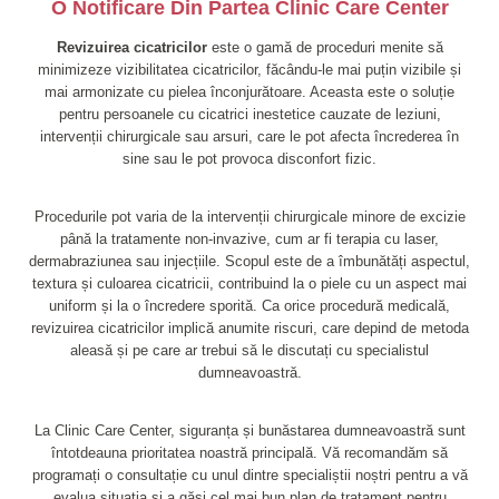
O Notificare Din Partea Clinic Care Center
Revizuirea cicatricilor
este o gamă de proceduri menite să
minimizeze vizibilitatea cicatricilor, făcându-le mai puțin vizibile și
mai armonizate cu pielea înconjurătoare. Aceasta este o soluție
pentru persoanele cu cicatrici inestetice cauzate de leziuni,
intervenții chirurgicale sau arsuri, care le pot afecta încrederea în
sine sau le pot provoca disconfort fizic.
Procedurile pot varia de la intervenții chirurgicale minore de excizie
până la tratamente non-invazive, cum ar fi terapia cu laser,
dermabraziunea sau injecțiile. Scopul este de a îmbunătăți aspectul,
textura și culoarea cicatricii, contribuind la o piele cu un aspect mai
uniform și la o încredere sporită. Ca orice procedură medicală,
revizuirea cicatricilor implică anumite riscuri, care depind de metoda
aleasă și pe care ar trebui să le discutați cu specialistul
dumneavoastră.
La Clinic Care Center, siguranța și bunăstarea dumneavoastră sunt
întotdeauna prioritatea noastră principală. Vă recomandăm să
programați o consultație cu unul dintre specialiștii noștri pentru a vă
evalua situația și a găsi cel mai bun plan de tratament pentru