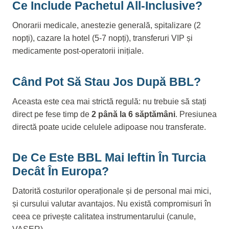
Ce Include Pachetul All-Inclusive?
Onorarii medicale, anestezie generală, spitalizare (2
nopți), cazare la hotel (5-7 nopți), transferuri VIP și
medicamente post-operatorii inițiale.
Când Pot Să Stau Jos După BBL?
Aceasta este cea mai strictă regulă: nu trebuie să stați
direct pe fese timp de
2 până la 6 săptămâni
. Presiunea
directă poate ucide celulele adipoase nou transferate.
De Ce Este BBL Mai Ieftin În Turcia
Decât În Europa?
Datorită costurilor operaționale și de personal mai mici,
și cursului valutar avantajos. Nu există compromisuri în
ceea ce privește calitatea instrumentarului (canule,