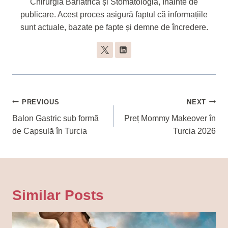
Chirurgia Bariatrică și Stomatologia, înainte de
publicare. Acest proces asigură faptul că informațiile
sunt actuale, bazate pe fapte și demne de încredere.
Navigare
PREVIOUS
NEXT
În
Balon Gastric sub formă
Preț Mommy Makeover în
de Capsulă în Turcia
Turcia 2026
Articole
Similar Posts