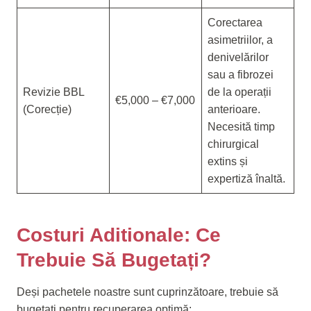
Corectarea
asimetriilor, a
denivelărilor
sau a fibrozei
Revizie BBL
de la operații
€5,000 – €7,000
(Corecție)
anterioare.
Necesită timp
chirurgical
extins și
expertiză înaltă.
Costuri Aditionale: Ce
Trebuie Să Bugetați?
Deși pachetele noastre sunt cuprinzătoare, trebuie să
bugetați pentru recuperarea optimă: