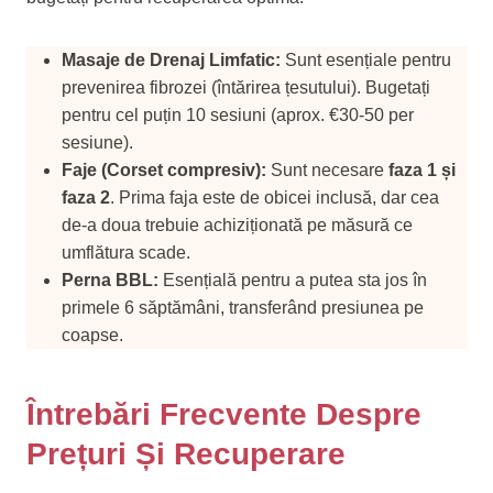
Masaje de Drenaj Limfatic:
Sunt esențiale pentru
prevenirea fibrozei (întărirea țesutului). Bugetați
pentru cel puțin 10 sesiuni (aprox. €30-50 per
sesiune).
Faje (Corset compresiv):
Sunt necesare
faza 1 și
faza 2
. Prima faja este de obicei inclusă, dar cea
de-a doua trebuie achiziționată pe măsură ce
umflătura scade.
Perna BBL:
Esențială pentru a putea sta jos în
primele 6 săptămâni, transferând presiunea pe
coapse.
Întrebări Frecvente Despre
Prețuri Și Recuperare