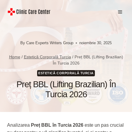
Skip
to
content
By
Care Experts Writers Group
noiembrie 30, 2025
Home
/
Estetică Corporală Turcia
/
Preț BBL (Lifting Brazilian)
În Turcia 2026
ESTETICĂ CORPORALĂ TURCIA
Preț BBL (Lifting Brazilian) În
Turcia 2026
Analizarea
Preț BBL în Turcia 2026
este un pas crucial