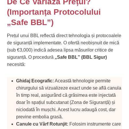
De Ce Variază Prețul?
(Importanța Protocolului
„Safe BBL”)
Prețul unui BBL reflectă direct tehnologia și protocoalele
de siguranță implementate. O ofertă neobișnuit de mică
(sub €3,000) indică adesea lipsa măsurilor critice de
siguranță. O procedură
„Safe BBL” (BBL Sigur)
necesită:
Ghidaj Ecografic:
Această tehnologie permite
chirurgului să vizualizeze exact unde se află canula
în timp real, asigurând că grăsimea este injectată
doar în spațiul subcutanat (Zona de Siguranță) și
niciodată în mușchi. Acest lucru adaugă cost, dar
previne embolia grasă.
Canule cu Vârf Rotunjit:
Folosim instrumente care