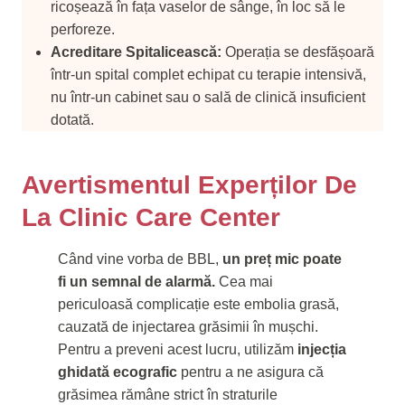
ricoșează în fața vaselor de sânge, în loc să le
perforeze.
Acreditare Spitalicească:
Operația se desfășoară
într-un spital complet echipat cu terapie intensivă,
nu într-un cabinet sau o sală de clinică insuficient
dotată.
Avertismentul Experților De
La Clinic Care Center
Când vine vorba de BBL,
un preț mic poate
fi un semnal de alarmă.
Cea mai
periculoasă complicație este embolia grasă,
cauzată de injectarea grăsimii în mușchi.
Pentru a preveni acest lucru, utilizăm
injecția
ghidată ecografic
pentru a ne asigura că
grăsimea rămâne strict în straturile