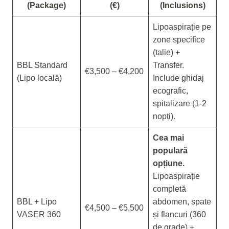
(Package)
(€)
(Inclusions)
Lipoaspirație pe
zone specifice
(talie) +
BBL Standard
Transfer.
€3,500 – €4,200
(Lipo locală)
Include ghidaj
ecografic,
spitalizare (1-2
nopți).
Cea mai
populară
opțiune.
Lipoaspirație
completă
BBL + Lipo
abdomen, spate
€4,500 – €5,500
VASER 360
și flancuri (360
de grade) +