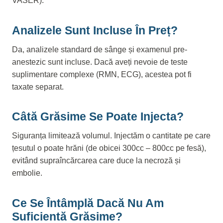
VASER).
Analizele Sunt Incluse În Preț?
Da, analizele standard de sânge și examenul pre-
anestezic sunt incluse. Dacă aveți nevoie de teste
suplimentare complexe (RMN, ECG), acestea pot fi
taxate separat.
Câtă Grăsime Se Poate Injecta?
Siguranța limitează volumul. Injectăm o cantitate pe care
țesutul o poate hrăni (de obicei 300cc – 800cc pe fesă),
evitând supraîncărcarea care duce la necroză și
embolie.
Ce Se Întâmplă Dacă Nu Am
Suficientă Grăsime?