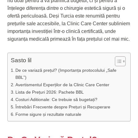
nu doar pentru a vă planifica bugetul, ci și pentru a
înțelege diferența dintre o chirurgie estetică sigură și o
ofertă periculoasă. Deși Turcia este renumită pentru
prețurile sale accesibile, la Clinic Care Center subliniem
importanța investiției într-o clinică certificată, unde
siguranța medicală primează în fața prețului cel mai mic.
Sasto lil
De ce variază prețul? (Importanța protocolului „Safe
BBL”)
Avertismentul Experților de la Clinic Care Center
Lista de Prețuri 2026: Pachete BBL
Costuri Aditionale: Ce trebuie să bugetați?
Întrebări Frecvente despre Prețuri și Recuperare
Forme sigure și rezultate naturale