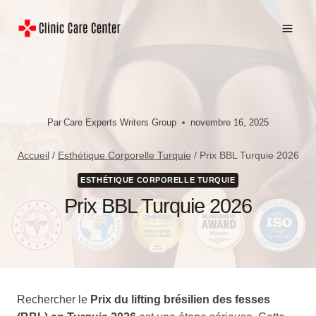
Aller
au
contenu
Par
Care Experts Writers Group
novembre 16, 2025
Accueil
/
Esthétique Corporelle Turquie
/
Prix BBL Turquie 2026
ESTHÉTIQUE CORPORELLE TURQUIE
Prix BBL Turquie 2026
Rechercher le
Prix du lifting brésilien des fesses