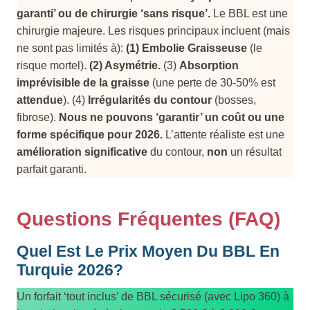
garanti’ ou de chirurgie ‘sans risque’.
Le BBL est une
chirurgie majeure. Les risques principaux incluent (mais
ne sont pas limités à):
(1) Embolie Graisseuse
(le
risque mortel).
(2) Asymétrie.
(3)
Absorption
imprévisible de la graisse
(une perte de 30-50% est
attendue
). (4)
Irrégularités du contour
(bosses,
fibrose).
Nous ne pouvons ‘garantir’ un coût ou une
forme spécifique pour 2026.
L’attente réaliste est une
amélioration significative
du contour,
non
un résultat
parfait garanti.
Questions Fréquentes (FAQ)
Quel Est Le Prix Moyen Du BBL En
Turquie 2026?
Un forfait ‘tout inclus’ de BBL sécurisé (avec Lipo 360) à