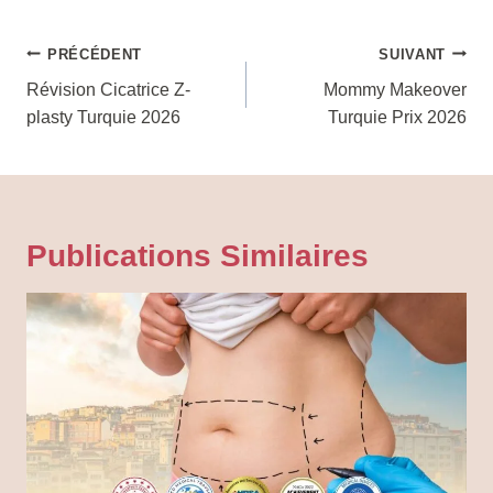
Navigation
PRÉCÉDENT
SUIVANT
De
Révision Cicatrice Z-
Mommy Makeover
plasty Turquie 2026
Turquie Prix 2026
L’article
Publications Similaires