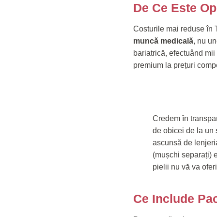
De Ce Este Ope
Costurile mai reduse în
muncă medicală
, nu un
bariatrică, efectuând mi
premium la prețuri compe
Credem în transpar
de obicei de la un ș
ascunsă de lenjeria
(mușchi separați) e
pielii nu vă va ofe
Ce Include Pac