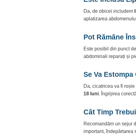
Da, de obicei includem
aplatizarea abdomenului.
Pot Rămâne Îns
Este posibil din punct de
abdominali reparați și pi
Se Va Estompa 
Da, cicatricea va fi roși
18 luni
. Îngrijirea corect
Cât Timp Trebui
Recomandăm un sejur 
important, îndepărtarea s