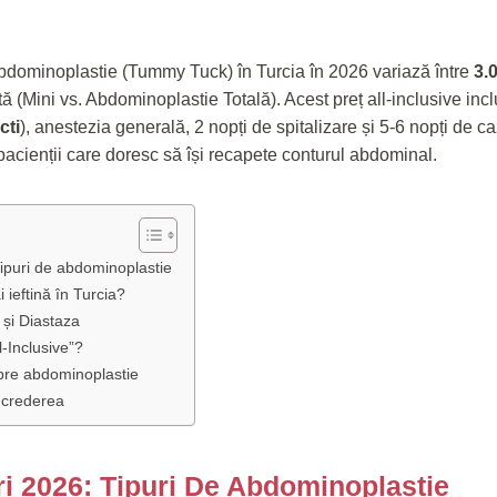
bdominoplastie (Tummy Tuck) în Turcia în 2026 variază între
3.
ată (Mini vs. Abdominoplastie Totală). Acest preț all-inclusive in
cti
), anestezia generală, 2 nopți de spitalizare și 5-6 nopți de ca
pacienții care doresc să își recapete conturul abdominal.
Tipuri de abdominoplastie
 ieftină în Turcia?
 și Diastaza
l-Inclusive”?
spre abdominoplastie
încrederea
ri 2026: Tipuri De Abdominoplastie