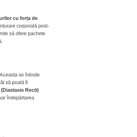
urilor cu forța de
conturare corporală post-
rmite să ofere pachete
ă.
Aceasta se întinde
cât să poată fi
(Diastasis Recti)
doar îndepărtarea