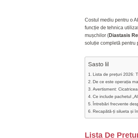
Costul mediu pentru o A
funcție de tehnica utiliz
mușchilor (
Diastasis Re
soluție completă pentru 
Sasto lil
Lista de prețuri 2026: 
De ce este operația mai
Avertisment: Cicatricea
Ce include pachetul „Al
Întrebări frecvente de
Recapătă-ți silueta și 
Lista De Prețu