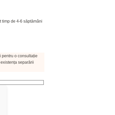
at timp de 4-6 săptămâni
i pentru o consultație
 existența separării