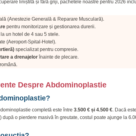
uperare liniștită și fără griji, pachetele noastre pentru 2026 incl
icală (Anestezie Generală & Reparare Musculară).
are
pentru monitorizare și gestionarea durerii.
la un hotel de 4 sau 5 stele.
ate (Aeroport-Spital-Hotel).
rtieră)
specializat pentru compresie.
tare a drenajelor
înainte de plecare.
 română.
cvente Despre Abdominoplastie
dominoplastie?
bdominoplastie completă este între
3.500 € și 4.500 €
. Dacă est
ă) după o pierdere masivă în greutate, costul poate ajunge la 6.0
posucția?