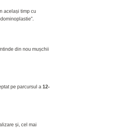
în același timp cu
bdominoplastie”.
 întinde din nou mușchii
reptat pe parcursul a
12-
alizare și, cel mai