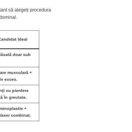
tant să alegeți procedura
bdominal.
Candidat Ideal
 lăsată doar sub
.
are musculară +
 în exces.
nți cu pierdere
ă în greutate.
inoplastie +
Vaser combinat.