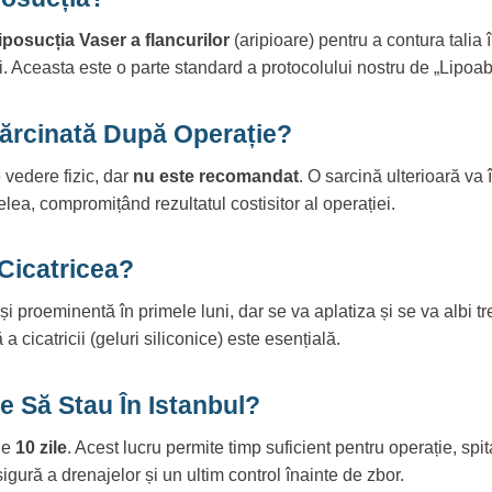
liposucția Vaser a flancurilor
(aripioare) pentru a contura talia 
 Aceasta este o parte standard a protocolului nostru de „Lipoa
ărcinată După Operație?
 vedere fizic, dar
nu este recomandat
. O sarcină ulterioară va
elea, compromițând rezultatul costisitor al operației.
Cicatricea?
e și proeminentă în primele luni, dar se va aplatiza și se va albi t
ă a cicatricii (geluri siliconice) este esențială.
e Să Stau În Istanbul?
de
10 zile
. Acest lucru permite timp suficient pentru operație, spit
igură a drenajelor și un ultim control înainte de zbor.