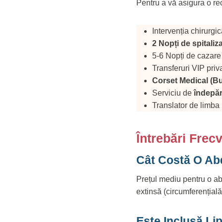
Pentru a vă asigura o rec
Intervenția chirurg
2 Nopți de spitaliz
5-6 Nopți de cazare 
Transferuri VIP priv
Corset Medical (Bu
Serviciu de
îndepăr
Translator de limba
Întrebări Fre
Cât Costă O Ab
Prețul mediu pentru o a
extinsă (circumferențial
Este Inclusă Li