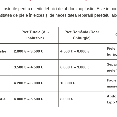
costurile pentru diferite tehnici de abdominoplastie. Este impor
antitatea de piele în exces și de necesitatea reparării peretelui a
Preț Turcia (All-
Preț România (Doar
e
Inclusive)
Chirurgie)
Piele
stie
2.800 € – 3.500 €
4.500 € – 6.000 €
buric
Separ
3.500 € – 4.500 €
6.000 € – 9.000 €
piele
Pacie
4.200 € – 6.000 €
10.000 €+
masiv
Abdom
tie
4.000 € – 5.500 €
8.000 €+
Lipo 