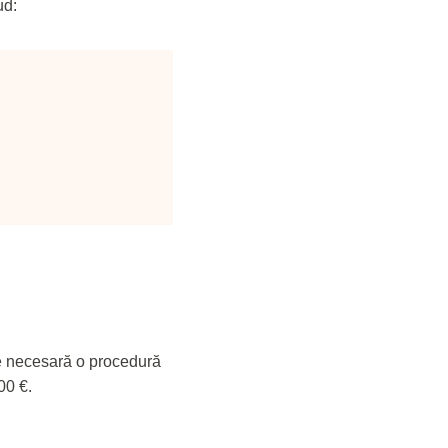
ud:
e necesară o procedură
00 €.