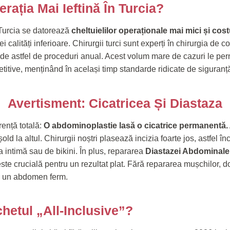
rația Mai Ieftină În Turcia?
 Turcia se datorează
cheltuielilor operaționale mai mici și cost
ei calități inferioare. Chirurgii turci sunt experți în chirurgia de 
i de astfel de proceduri anual. Acest volum mare de cazuri le pe
titive, menținând în același timp standarde ridicate de siguranț
Avertisment: Cicatricea Și Diastaza
ență totală:
O abdominoplastie lasă o cicatrice permanentă.
old la altul. Chirurgii noștri plasează incizia foarte jos, astfel în
 intimă sau de bikini. În plus, repararea
Diastazei Abdominale 
ste crucială pentru un rezultat plat. Fără repararea mușchilor, 
ri un abdomen ferm.
hetul „All-Inclusive”?