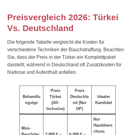
Preisvergleich 2026: Türkei
Vs. Deutschland
Die folgende Tabelle vergleicht die Kosten für
verschiedene Techniken der Bauchstraffung. Beachten
Sie, dass der Preis in der Türkei ein Komplettpaket
darstellt, während in Deutschland oft Zusatzkosten für
Narkose und Aufenthalt anfallen.
Preis
Preis
Behandlu
Türkei
Deutschla
Idealer
ngstyp
(All-
nd (Nur
Kandidat
Inclusive)
OP)
Nur
Hautübers
Mini-
chuss
Bauchdec
2.800 € –
6.000 € –