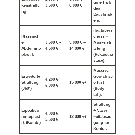
unterhalb
kenstraffu
3.500 €
8.000 €
des
ng
Bauchnab
els.
Hautübers
Klassisch
chuss +
e
3.500 € –
9.000 € –
Muskelstr
Abdomino
4.500 €
14.000 €
affung
plastik
(Rektusdia
stase).
Massiver
Erweiterte
Gewichtsv
4.200 € –
Straffung
15.000 €+
erlust
6.000 €
(360°)
(Body
Lift).
Straffung
Lipoabdo
+ Vaser
4.000 € –
minoplast
12.000 €+
Fettabsau
5.500 €
ik (Kombi)
gung für
Kontur.