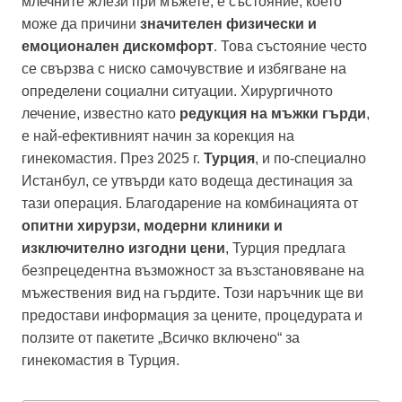
млечните жлези при мъжете, е състояние, което
може да причини
значителен физически и
емоционален дискомфорт
. Това състояние често
се свързва с ниско самочувствие и избягване на
определени социални ситуации. Хирургичното
лечение, известно като
редукция на мъжки гърди
,
е най-ефективният начин за корекция на
гинекомастия. През 2025 г.
Турция
, и по-специално
Истанбул, се утвърди като водеща дестинация за
тази операция. Благодарение на комбинацията от
опитни хирурзи, модерни клиники и
изключително изгодни цени
, Турция предлага
безпрецедентна възможност за възстановяване на
мъжествения вид на гърдите. Този наръчник ще ви
предостави информация за цените, процедурата и
ползите от пакетите „Всичко включено“ за
гинекомастия в Турция.