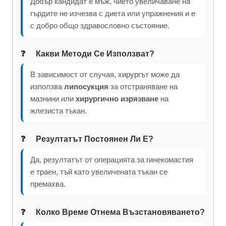
Добър кандидат е мъж, чието увеличаване на
гърдите не изчезва с диета или упражнения и е
с добро общо здравословно състояние.
Какви Методи Се Използват?
В зависимост от случая, хирургът може да
използва
липосукция
за отстраняване на
мазнини или
хирургично изрязване
на
жлезиста тъкан.
Резултатът Постоянен Ли Е?
Да, резултатът от операцията за гинекомастия
е траен, тъй като увеличената тъкан се
премахва.
Колко Време Отнема Възстановяването?