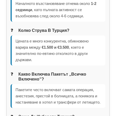
Началното възстановяване отнема около
1-2
седмици
, като пълната активност се
възобновява след около 4-6 седмици.
Колко Струва В Турция?
Цената е много конкурентна, обикновено
варира между
€1.500 и €3.500
, което е
значително по-евтино отколкото в други
държави.
Какво Включва Пакетът „всичко
Включено“?
Пакетите често включват самата операция,
анестезия, престой в болницата, а понякога и
настаняване в хотел и трансфери от летището.