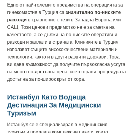
Едно от най-големите предимства на операцията за
гинекомастия в Турция са
значително по-ниските
разходи
в сравнение с тези в Западна Европа или
САЩ. Този ценови предимство не е за сметка на
качеството, а се дължи на по-ниските оперативни
разходи и заплати в страната. Клиниките в Турция
използват същите висококачествени материали и
технологии, както и в други развити държави. Това
ви дава възможност да получите първокласна услуга
на много по-достъпна цена, което прави процедурата
достъпна за по-широк кръг от хора.
Истанбул Като Водеща
Дестинация За Медицински
Туризъм
Истанбул се е специализирал в медицинския
туризъм и предлага комплексни пакети, които