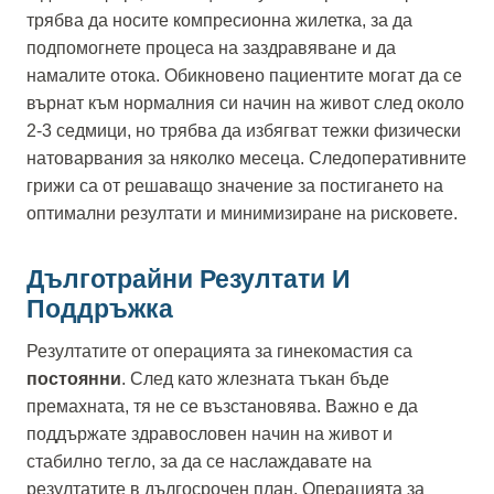
трябва да носите компресионна жилетка, за да
подпомогнете процеса на заздравяване и да
намалите отока. Обикновено пациентите могат да се
върнат към нормалния си начин на живот след около
2-3 седмици, но трябва да избягват тежки физически
натоварвания за няколко месеца. Следоперативните
грижи са от решаващо значение за постигането на
оптимални резултати и минимизиране на рисковете.
Дълготрайни Резултати И
Поддръжка
Резултатите от операцията за гинекомастия са
постоянни
. След като жлезната тъкан бъде
премахната, тя не се възстановява. Важно е да
поддържате здравословен начин на живот и
стабилно тегло, за да се наслаждавате на
резултатите в дългосрочен план. Операцията за