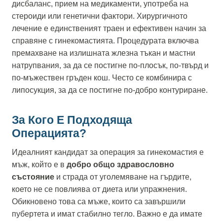
дисбаланс, прием на медикаменти, употреба на
стероиди или генетични фактори. Хирургичното
лечение е единственият траен и ефективен начин за
справяне с гинекомастията. Процедурата включва
премахване на излишната жлезна тъкан и мастни
натрупвания, за да се постигне по-плосък, по-твърд и
по-мъжествен гръден кош. Често се комбинира с
липосукция, за да се постигне по-добро контуриране.
За Кого Е Подходяща
Операцията?
Идеалният кандидат за операция за гинекомастия е
мъж, който е в
добро общо здравословно
състояние
и страда от уголемяване на гърдите,
което не се повлиява от диета или упражнения.
Обикновено това са мъже, които са завършили
пубертета и имат стабилно тегло. Важно е да имате