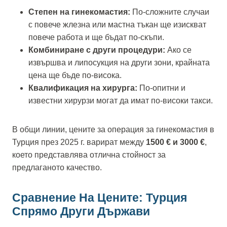
Степен на гинекомастия:
По-сложните случаи
с повече жлезна или мастна тъкан ще изискват
повече работа и ще бъдат по-скъпи.
Комбиниране с други процедури:
Ако се
извършва и липосукция на други зони, крайната
цена ще бъде по-висока.
Квалификация на хирурга:
По-опитни и
известни хирурзи могат да имат по-високи такси.
В общи линии, цените за операция за гинекомастия в
Турция през 2025 г. варират между
1500 € и 3000 €
,
което представлява отлична стойност за
предлаганото качество.
Сравнение На Цените: Турция
Спрямо Други Държави