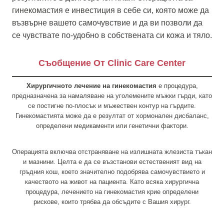
гинекомастия е инвестиция в себе си, която може да
възвърне вашето самочувствие и да ви позволи да
се чувствате по-удобно в собствената си кожа и тяло.
Съобщение От Clinic Care Center
Хирургичното лечение на гинекомастия
е процедура,
предназначена за намаляване на уголемените мъжки гърди, като
се постигне по-плосък и мъжествен контур на гърдите.
Гинекомастията може да е резултат от хормонален дисбаланс,
определени медикаменти или генетични фактори.
Операцията включва отстраняване на излишната жлезиста тъкан
и мазнини. Целта е да се възстанови естественият вид на
гръдния кош, което значително подобрява самочувствието и
качеството на живот на пациента. Като всяка хирургична
процедура, лечението на гинекомастия крие определени
рискове, които трябва да обсъдите с Вашия хирург.