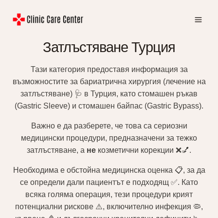
Към
съдържанието
Затлъстяване Турция
Тази категория предоставя информация за
възможностите за бариатрична хирургия (лечение на
затлъстяване) 🩺 в Турция, като стомашен ръкав
(Gastric Sleeve) и стомашен байпас (Gastric Bypass).
Важно е да разберете, че това са сериозни
медицински процедури, предназначени за тежко
затлъстяване, а
не
козметични корекции ❌💅.
Необходима е обстойна медицинска оценка 📋, за да
се определи дали пациентът е подходящ ✅. Като
всяка голяма операция, тези процедури крият
потенциални рискове ⚠️, включително инфекция 🦠,