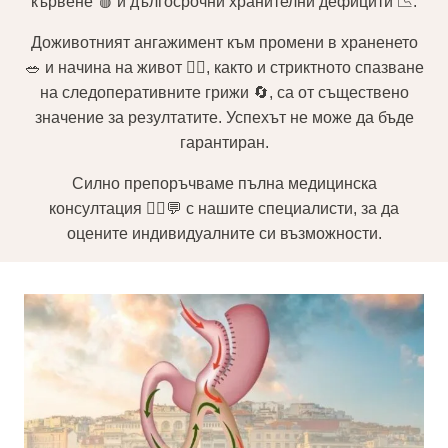
кървене 🩸 и дългосрочни хранителни дефицити 📉.
Доживотният ангажимент към промени в храненето
🥗 и начина на живот 🏃‍♂️, както и стриктното спазване
на следоперативните грижи 🔄, са от съществено
значение за резултатите. Успехът не може да бъде
гарантиран.
Силно препоръчваме пълна медицинска
консултация 👨‍⚕️💬 с нашите специалисти, за да
оцените индивидуалните си възможности.