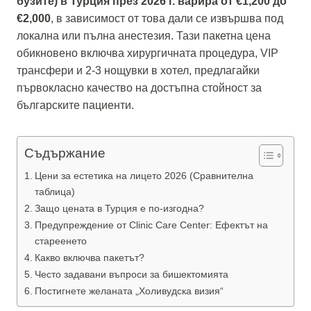
бузите) в Турция през 2026 г. варира от €1,200 до
€2,000
, в зависимост от това дали се извършва под
локална или пълна анестезия. Тази пакетна цена
обикновено включва хирургичната процедура, VIP
трансфери и 2-3 нощувки в хотел, предлагайки
първокласно качество на достъпна стойност за
българските пациенти.
Съдържание
Цени за естетика на лицето 2026 (Сравнителна
таблица)
Защо цената в Турция е по-изгодна?
Предупреждение от Clinic Care Center: Ефектът на
стареенето
Какво включва пакетът?
Често задавани въпроси за бишектомията
Постигнете желаната „Холивудска визия“