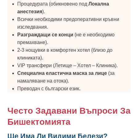
Процедурата (обикновено под
Локална
анестезия
).
Всички необходими предоперативни кръвни
изследвания.
Разграждащи се конци
(не е необходимо
премахване).
2-3 нощувки в комфортен хотел (близо до
клиниката).
VIP трансфери (Летище – Хотел – Клиника).
Специална еластична маска за лице
(за
намаляване на отока).
Преводач с български език.
Често Задавани Въпроси За
Бишектомията
Ще Има Ли Видими Белези?