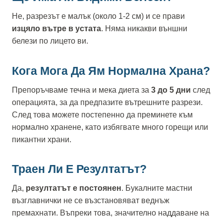
Не, разрезът е малък (около 1-2 см) и се прави
изцяло вътре в устата
. Няма никакви външни
белези по лицето ви.
Кога Мога Да Ям Нормална Храна?
Препоръчваме течна и мека диета за
3 до 5 дни
след
операцията, за да предпазите вътрешните разрези.
След това можете постепенно да преминете към
нормално хранене, като избягвате много горещи или
пикантни храни.
Траен Ли Е Резултатът?
Да,
резултатът е постоянен
. Букалните мастни
възглавнички не се възстановяват веднъж
премахнати. Въпреки това, значително наддаване на