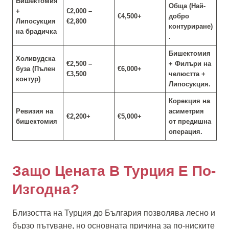
Бишектомия
Обща (Най-
+
€2,000 –
€4,500+
добро
Липосукция
€2,800
контуриране)
на брадичка
.
Бишектомия
Холивудска
€2,500 –
+ Филъри на
буза (Пълен
€6,000+
€3,500
челюстта +
контур)
Липосукция.
Корекция на
Ревизия на
асиметрия
€2,200+
€5,000+
бишектомия
от предишна
операция.
Защо Цената В Турция Е По-
Изгодна?
Близостта на Турция до България позволява лесно и
бързо пътуване, но основната причина за по-ниските