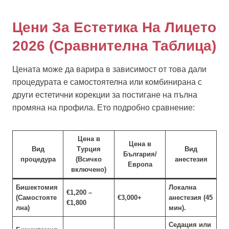
Цени За Естетика На Лицето
2026 (Сравнителна Таблица)
Цената може да варира в зависимост от това дали
процедурата е самостоятелна или комбинирана с
други естетични корекции за постигане на пълна
промяна на профила. Ето подробно сравнение:
Цена в
Цена в
Вид
Турция
Вид
България/
процедура
(Всичко
анестезия
Европа
включено)
Бишектомия
Локална
€1,200 –
(Самостояте
€3,000+
анестезия (45
€1,800
лна)
мин).
Седация или