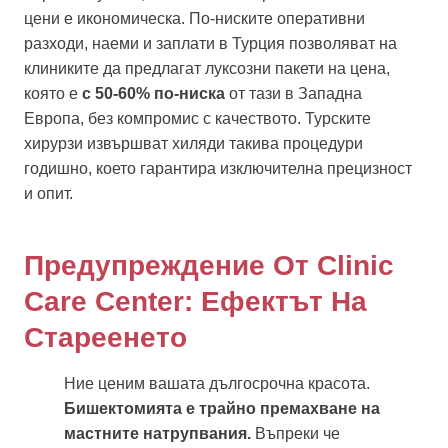
цени е икономическа. По-ниските оперативни
разходи, наеми и заплати в Турция позволяват на
клиниките да предлагат луксозни пакети на цена,
която е
с 50-60% по-ниска
от тази в Западна
Европа, без компромис с качеството. Турските
хирурзи извършват хиляди такива процедури
годишно, което гарантира изключителна прецизност
и опит.
Предупреждение От Clinic
Care Center: Ефектът На
Стареенето
Ние ценим вашата дългосрочна красота.
Бишектомията е трайно премахване на
мастните натрупвания.
Въпреки че