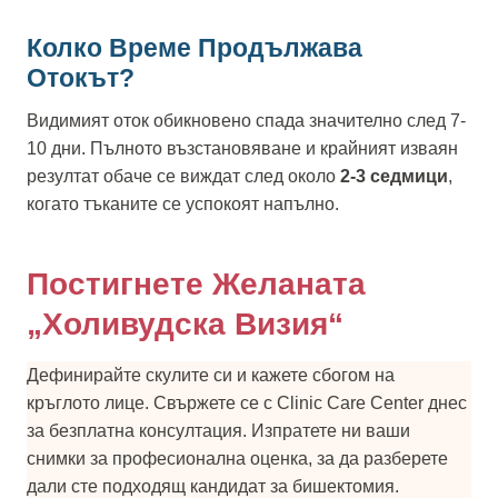
Колко Време Продължава
Отокът?
Видимият оток обикновено спада значително след 7-
10 дни. Пълното възстановяване и крайният изваян
резултат обаче се виждат след около
2-3 седмици
,
когато тъканите се успокоят напълно.
Постигнете Желаната
„Холивудска Визия“
Дефинирайте скулите си и кажете сбогом на
кръглото лице. Свържете се с Clinic Care Center днес
за безплатна консултация. Изпратете ни ваши
снимки за професионална оценка, за да разберете
дали сте подходящ кандидат за бишектомия.