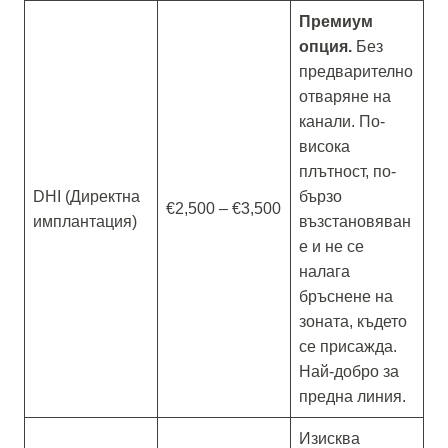
Премиум
опция.
Без
предварително
отваряне на
канали. По-
висока
плътност, по-
DHI (Директна
бързо
€2,500 – €3,500
имплантация)
възстановяван
е и не се
налага
бръснене на
зоната, където
се присажда.
Най-добро за
предна линия.
Изисква