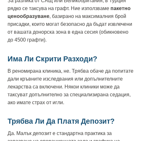
За разлика от САЩ или Великобритания, в Турция
рядко се таксува на графт. Ние използваме
пакетно
ценообразуване
, базирано на максималния брой
присадки, които могат безопасно да бъдат извлечени
от вашата донорска зона в една сесия (обикновено
до 4500 графти).
Има Ли Скрити Разходи?
В реномирана клиника, не. Трябва обаче да попитате
дали кръвните изследвания или допълнителните
лекарства са включени. Някои клиники може да
таксуват допълнително за специализирана седация,
ако имате страх от игли.
Трябва Ли Да Платя Депозит?
Да. Малък депозит е стандартна практика за