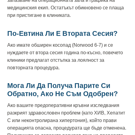
запазване на операционната зала и графика на
медицинския екип. Остатъкът обикновено се плаща
при пристигане в клиниката.
По-Евтина Ли Е Втората Сесия?
Ако имате обширен косопад (Norwood 6-7) и се
нуждаете от втора сесия година по-късно, повечето
клиники предлагат отстъпка за лоялност за
повторната процедура.
Мога Ли Да Получа Парите Си
Обратно, Ако Не Съм Одобрен?
Ако вашите предоперативни кръвни изследвания
разкрият здравословен проблем (като ХИВ, Хепатит
С или неконтролирана хипертония), който прави
операцията опасна, процедурата ще бъде отменена.