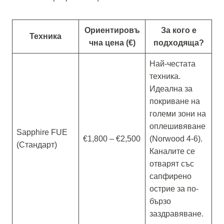
Ориентировъ
За кого е
Техника
чна цена (€)
подходяща?
Най-честата
техника.
Идеална за
покриване на
големи зони на
оплешивяване
Sapphire FUE
€1,800 – €2,500
(Norwood 4-6).
(Стандарт)
Каналите се
отварят със
сапфирено
острие за по-
бързо
заздравяване.