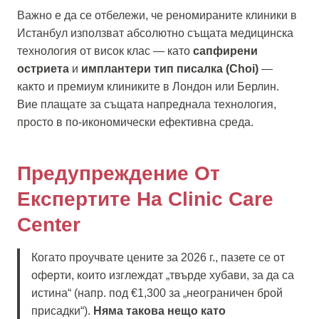
Важно е да се отбележи, че реномираните клиники в
Истанбул използват абсолютно същата медицинска
технология от висок клас — като
сапфирени
остриета
и
имплантери тип писалка (Choi)
—
както и премиум клиниките в Лондон или Берлин.
Вие плащате за същата напреднала технология,
просто в по-икономически ефективна среда.
Предупреждение От
Експертите На Clinic Care
Center
Когато проучвате цените за 2026 г., пазете се от
оферти, които изглеждат „твърде хубави, за да са
истина“ (напр. под €1,300 за „неограничен брой
присадки“).
Няма такова нещо като