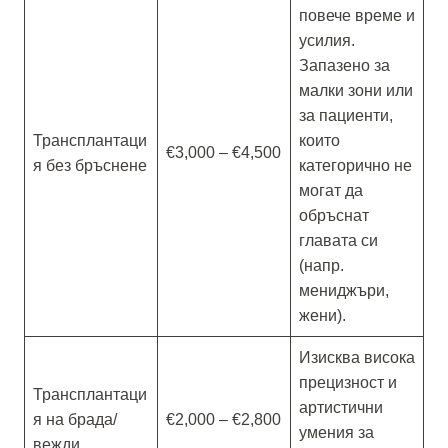
повече време и
усилия.
Запазено за
малки зони или
за пациенти,
Трансплантаци
които
€3,000 – €4,500
я без бръснене
категорично не
могат да
обръснат
главата си
(напр.
мениджъри,
жени).
Изисква висока
прецизност и
Трансплантаци
артистични
я на брада/
€2,000 – €2,800
умения за
вежди