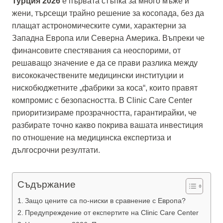
Турция 2026
е първата стъпка за много мъже и
жени, търсещи трайно решение за косопада, без да
плащат астрономическите суми, характерни за
Западна Европа или Северна Америка. Въпреки че
финансовите спестявания са неоспорими, от
решаващо значение е да се прави разлика между
висококачествените медицински институции и
нискобюджетните „фабрики за коса“, които правят
компромис с безопасността. В Clinic Care Center
приоритизираме прозрачността, гарантирайки, че
разбирате точно какво покрива вашата инвестиция
по отношение на медицинска експертиза и
дългосрочни резултати.
Съдържание
Защо цените са по-ниски в сравнение с Европа?
Предупреждение от експертите на Clinic Care Center