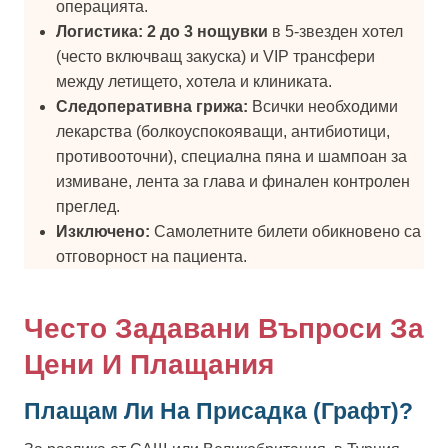
операцията.
Логистика:
2 до 3 нощувки
в 5-звезден хотел
(често включващ закуска) и VIP трансфери
между летището, хотела и клиниката.
Следоперативна грижа:
Всички необходими
лекарства (болкоуспокояващи, антибиотици,
противооточни), специална пяна и шампоан за
измиване, лента за глава и финален контролен
преглед.
Изключено:
Самолетните билети обикновено са
отговорност на пациента.
Често Задавани Въпроси За
Цени И Плащания
Плащам Ли На Присадка (графт)?