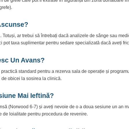
de grefe care pot fi extrase în siguranță din zona donatoare în
grefe).
 Ascunse?
 nu. Totuși, ar trebui să întrebați dacă analizele de sânge sau m
ci pot taxa suplimentar pentru sedare specializată dacă aveți fri
tesc Un Avans?
practică standard pentru a rezerva sala de operație și program
de obicei la sosirea la clinică.
iune Mai Ieftină?
tinsă (Norwood 6-7) și aveți nevoie de o a doua sesiune un an ma
re de loialitate pentru procedura de revenire.