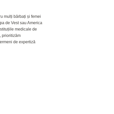
u mulți bărbați și femei
ropa de Vest sau America
stituțiile medicale de
, prioritizăm
termeni de expertiză