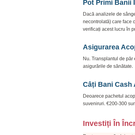
Pot Primi Banii 
Dacă analizele de sânge
necontrolată) care face o
verificați acest lucru în p
Asigurarea Aco
Nu. Transplantul de păr 
asigurările de sănătate.
Câți Bani Cash
Deoarece pachetul acoper
suveniruri. €200-300 sunt
Investiți În Î