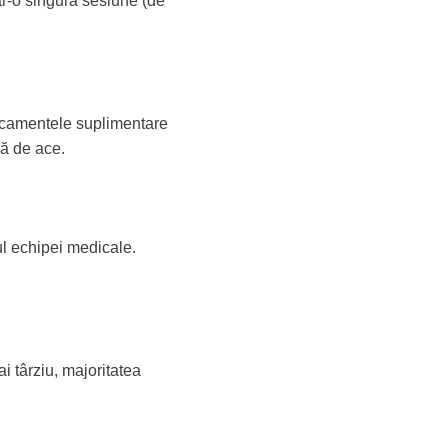
tr-o singură sesiune (de
edicamentele suplimentare
că de ace.
ul echipei medicale.
i târziu, majoritatea