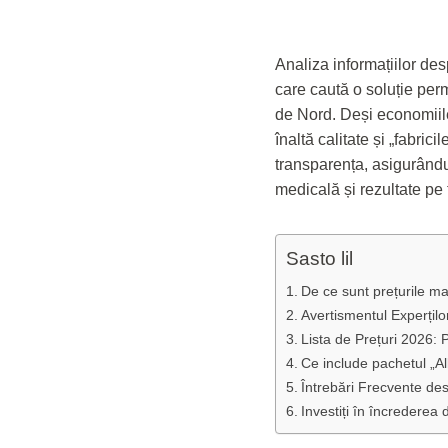
Analiza informațiilor de
care caută o soluție per
de Nord. Deși economiile 
înaltă calitate și „fabric
transparența, asigurându
medicală și rezultate pe
Sasto lil
De ce sunt prețurile ma
Avertismentul Experțilo
Lista de Prețuri 2026:
Ce include pachetul „Al
Întrebări Frecvente desp
Investiți în încredere