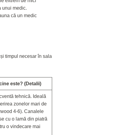
le extrem de mici
a unui medic.
deauna că un medic
 și timpul necesar în sala
cine este? (Detalii)
cventă tehnică. Ideală
erirea zonelor mari de
orwood 4-6). Canalele
se cu o lamă din piatră
ntru o vindecare mai