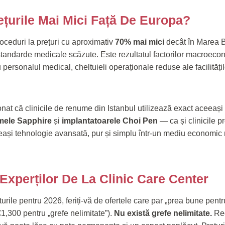
țurile Mai Mici Față De Europa?
roceduri la prețuri cu aproximativ
70% mai mici
decât în Marea B
 standarde medicale scăzute. Este rezultatul factorilor macroecon
personalul medical, cheltuieli operaționale reduse ale facilitățil
nat că clinicile de renume din Istanbul utilizează exact aceeaș
mele Sapphire
și
implantatoarele Choi Pen
— ca și clinicile 
ceeași tehnologie avansată, pur și simplu într-un mediu economic 
Experților De La Clinic Care Center
urile pentru 2026, feriți-vă de ofertele care par „prea bune pentr
1,300 pentru „grefe nelimitate”).
Nu există grefe nelimitate.
Rec