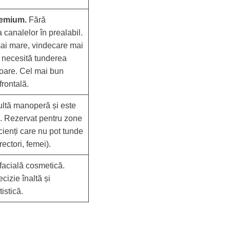
remium.
Fără
canalelor în prealabil.
ai mare, vindecare mai
u necesită tunderea
toare. Cel mai bun
frontală.
ltă manoperă și este
ic. Rezervat pentru zone
cienți care nu pot tunde
rectori, femei).
facială cosmetică.
cizie înaltă și
istică.