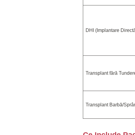
DHI (Implantare Direct
Transplant fără Tunder
Transplant Barbă/Spr
Ce Include Pac