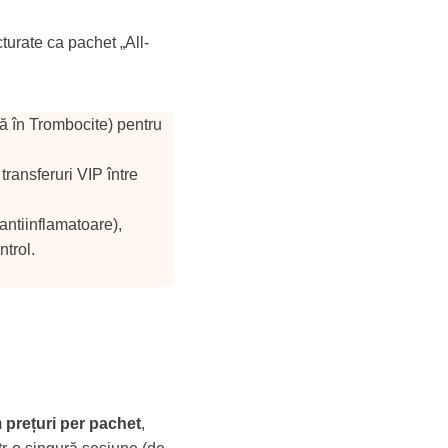
cturate ca pachet „All-
ă în Trombocite) pentru
transferuri VIP între
ntiinflamatoare),
trol.
m
prețuri per pachet
,