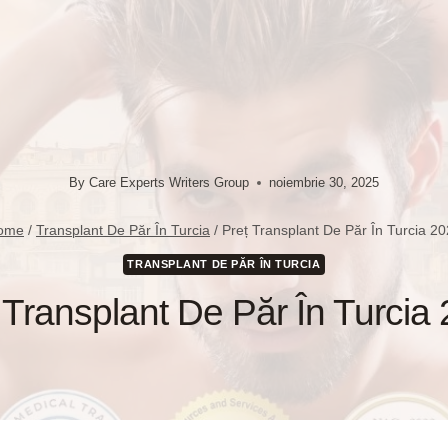
By
Care Experts Writers Group
noiembrie 30, 2025
ome
/
Transplant De Păr În Turcia
/
Preț Transplant De Păr În Turcia 2
TRANSPLANT DE PĂR ÎN TURCIA
 Transplant De Păr În Turcia