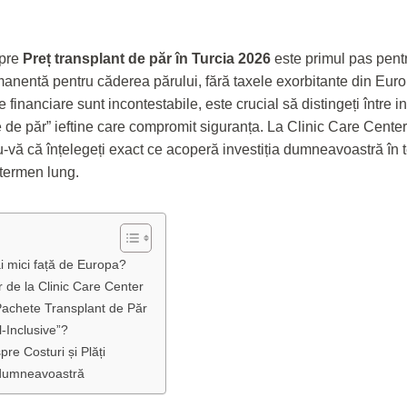
spre
Preț transplant de păr în Turcia 2026
este primul pas pentr
manentă pentru căderea părului, fără taxele exorbitante din Eu
financiare sunt incontestabile, este crucial să distingeți între in
ile de păr” ieftine care compromit siguranța. La Clinic Care Center
-vă că înțelegeți exact ce acoperă investiția dumneavoastră în 
 termen lung.
i mici față de Europa?
r de la Clinic Care Center
 Pachete Transplant de Păr
l-Inclusive”?
re Costuri și Plăți
a dumneavoastră