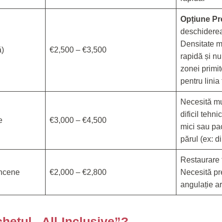
Opțiune P
deschiderea 
Densitate m
ă)
€2,500 – €3,500
rapidă și n
zonei primi
pentru linia 
Necesită mu
dificil tehn
e
€3,000 – €4,500
mici sau pa
părul (ex: di
Restaurare 
âncene
€2,000 – €2,800
Necesită pre
angulație art
hetul „All-Inclusive”?