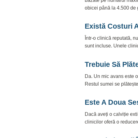
bazate pe numărul maxim 
obicei până la 4.500 de 
Există Costuri
Într-o clinică reputată,
sunt incluse. Unele clini
Trebuie Să Plă
Da. Un mic avans este o 
Restul sumei se plătește 
Este A Doua Ses
Dacă aveți o calviție ex
clinicilor oferă o reduce