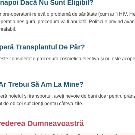
Înapoi Dacă Nu Sunt Eligibil?
 pre-operatorii relevă o problemă de sănătate (cum ar fi HIV, H
perația nesigură, procedura va fi anulată. Politicile privind avan
realabil.
peră Transplantul De Păr?
este considerat o procedură cosmetică electivă și nu este acope
 Ar Trebui Să Am La Mine?
ă hotelul și transportul, aveți nevoie de bani doar pentru prânz
 de obicei suficienți pentru câteva zile.
ncrederea Dumneavoastră