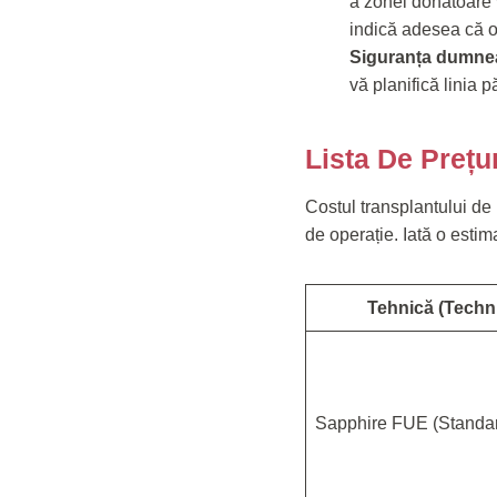
a zonei donatoare 
indică adesea că o
Siguranța dumnea
vă planifică linia 
Lista De Prețu
Costul transplantului de 
de operație. Iată o esti
Tehnică (Techn
Sapphire FUE (Standa