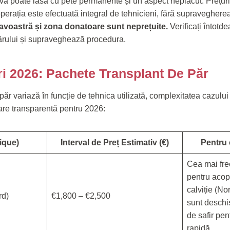
vă poate lăsa cu pete permanente și un aspect neplăcut. Prețuri
perația este efectuată integral de tehnicieni, fără supraveghere
voastră și zona donatoare sunt neprețuite.
Verificați întot
părului și supraveghează procedura.
ri 2026: Pachete Transplant De Păr
păr variază în funcție de tehnica utilizată, complexitatea cazului
mare transparentă pentru 2026:
ique)
Interval de Preț Estimativ (€)
Pentru 
Cea mai fre
pentru acop
calviție (N
rd)
€1,800 – €2,500
sunt deschi
de safir pe
rapidă.