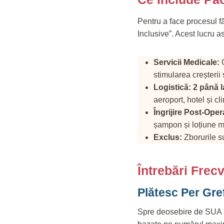
Pentru a face procesul făr
Inclusive”. Acest lucru as
Servicii Medicale:
O
stimularea creșterii
Logistică:
2 până l
aeroport, hotel și cli
Îngrijire Post-Oper
șampon și loțiune me
Exclus:
Zborurile su
Întrebări Frec
Plătesc Per Gre
Spre deosebire de SUA sa