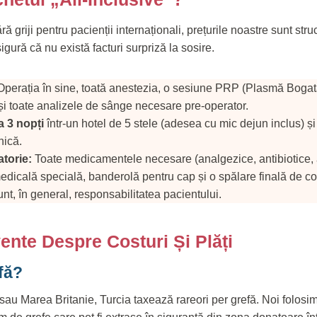
ă griji pentru pacienții internaționali, prețurile noastre sunt stru
igură că nu există facturi surpriză la sosire.
perația în sine, toată anestezia, o sesiune PRP (Plasmă Bogat
 și toate analizele de sânge necesare pre-operator.
a 3 nopți
într-un hotel de 5 stele (adesea cu mic dejun inclus) și 
nică.
atorie:
Toate medicamentele necesare (analgezice, antibiotice, a
dicală specială, banderolă pentru cap și o spălare finală de con
nt, în general, responsabilitatea pacientului.
vente Despre Costuri Și Plăți
fă?
u Marea Britanie, Turcia taxează rareori per grefă. Noi folosi