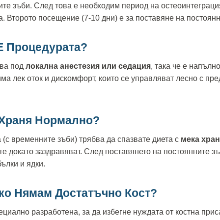
те зъби. След това е необходим период на остеоинтеграци
ца. Второто посещение (7-10 дни) е за поставяне на постоянн
Е Процедурата?
шва под
локална анестезия или седация
, така че е напълн
ма лек оток и дискомфорт, които се управляват лесно с пр
 Храня Нормално?
 (с временните зъби) трябва да спазвате диета с
мека хра
е докато заздравяват. След поставянето на постоянните з
ълки и ядки.
Ако Нямам Достатъчно Кост?
ециално разработена, за да избегне нуждата от костна присадк