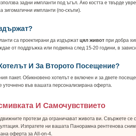
използва задни импланти под ъгъл. Ако костта е твърде увр
а зигоматични импланти (по-скъпи).
Издържат?
ланти са проектирани да издържат
цял живот
при добра хи
уждае от поддръжка или подмяна след 15-20 години, в завис
Хотелът И За Второто Посещение?
тния пакет. Обикновено хотелът е включен и за двете посе
де уточнено във вашата персонализирана оферта.
смивката И Самочувствието
движните протези да ограничават живота ви. Свържете се с 
султация. Изпратете ни вашата Панорамна рентгенова сни
на оферта за All-on-4.