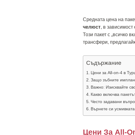
Средната цена на пакет
челюст
, в зависимост
Този пакет с „всичко 
трансфери, предлагайк
Съдържание
Цени за All-on-4 в Ту
Защо зъбните имплант
Важно: Изисквайте св
Какво включва пакетът
Често задавани въпрос
Върнете си усмивката
Цени За All-O