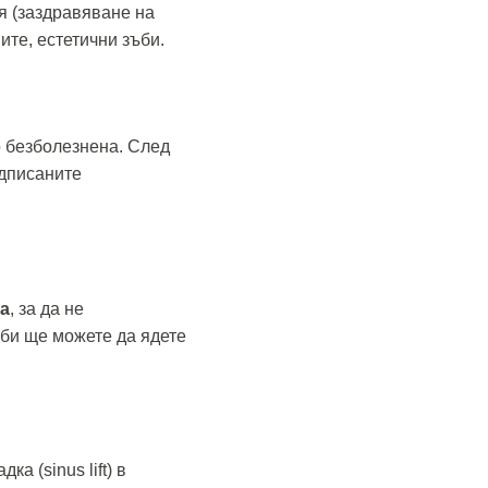
я (заздравяване на
ите, естетични зъби.
о безболезнена. След
едписаните
на
, за да не
ъби ще можете да ядете
а (sinus lift) в