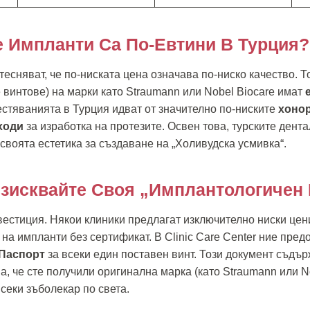
 Импланти Са По-Евтини В Турция?
есняват, че по-ниската цена означава по-ниско качество. Т
 винтове) на марки като Straumann или Nobel Biocare имат
естяванията в Турция идват от значително по-ниските
хонор
ходи
за изработка на протезите. Освен това, турските дент
своята естетика за създаване на „Холивудска усмивка“.
зисквайте Своя „Имплантологичен
естиция. Някои клиники предлагат изключително ниски цен
на импланти без сертификат. В Clinic Care Center ние пре
Паспорт
за всеки един поставен винт. Този документ съдъ
, че сте получили оригинална марка (като Straumann или No
секи зъболекар по света.