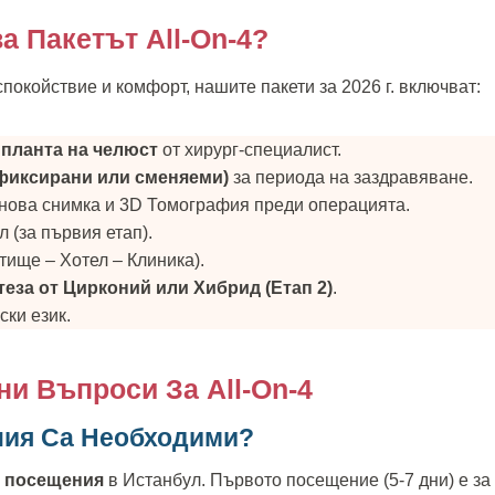
а Пакетът All-On-4?
покойствие и комфорт, нашите пакети за 2026 г. включват:
мпланта на челюст
от хирург-специалист.
фиксирани или сменяеми)
за периода на заздравяване.
нова снимка и 3D Томография преди операцията.
л (за първия етап).
тище – Хотел – Клиника).
еза от Цирконий или Хибрид (Етап 2)
.
ски език.
ни Въпроси За All-On-4
ния Са Необходими?
 посещения
в Истанбул. Първото посещение (5-7 дни) е за