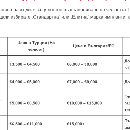
внява разходите за цялостно възстановяване на челюстта. 
дали избирате „Стандартна“ или „Елитна“ марка импланти, к
Цена в Турция (На
Цена в България/ЕС
челюст)
До
€3,500 – €4,500
€6,000 – €8,000
г.
€4,000 – €5,000
€7,000 – €9,000
До
Гл
 –
€5,000 – €6,500
€10,000 – €15,000
га
те
Пъ
€6,500 – €11,000
€15,000+
им