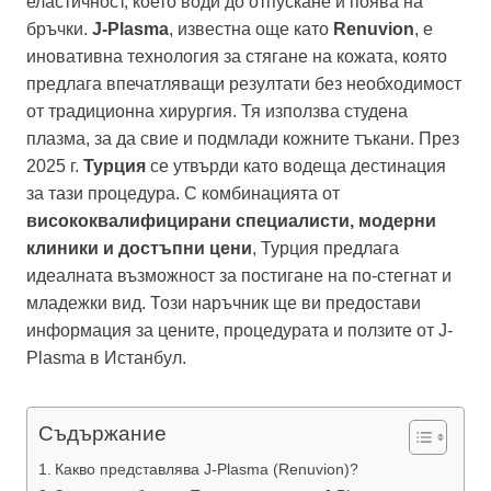
еластичност, което води до отпускане и поява на
бръчки.
J-Plasma
, известна още като
Renuvion
, е
иновативна технология за стягане на кожата, която
предлага впечатляващи резултати без необходимост
от традиционна хирургия. Тя използва студена
плазма, за да свие и подмлади кожните тъкани. През
2025 г.
Турция
се утвърди като водеща дестинация
за тази процедура. С комбинацията от
висококвалифицирани специалисти, модерни
клиники и достъпни цени
, Турция предлага
идеалната възможност за постигане на по-стегнат и
младежки вид. Този наръчник ще ви предостави
информация за цените, процедурата и ползите от J-
Plasma в Истанбул.
Съдържание
Какво представлява J-Plasma (Renuvion)?