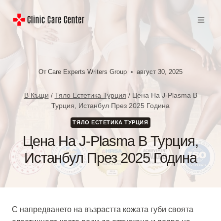
Към
съдържанието
От
Care Experts Writers Group
август 30, 2025
В Къщи
/
Тяло Естетика Турция
/
Цена На J-Plasma В
Турция, Истанбул През 2025 Година
ТЯЛО ЕСТЕТИКА ТУРЦИЯ
Цена На J-Plasma В Турция,
Истанбул През 2025 Година
С напредването на възрастта кожата губи своята