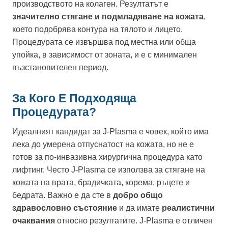
производството на колаген. Резултатът е
значително стягане и подмладяване на кожата
,
което подобрява контура на тялото и лицето.
Процедурата се извършва под местна или обща
упойка, в зависимост от зоната, и е с минимален
възстановителен период.
За Кого Е Подходяща
Процедурата?
Идеалният кандидат за J-Plasma е човек, който има
лека до умерена отпуснатост на кожата, но не е
готов за по-инвазивна хирургична процедура като
лифтинг. Често J-Plasma се използва за стягане на
кожата на врата, брадичката, корема, ръцете и
бедрата. Важно е да сте в
добро общо
здравословно състояние
и да имате
реалистични
очаквания
относно резултатите. J-Plasma е отличен