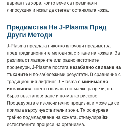
вариант за хора, които вече са преминали
липосукция и искат да стегнат останалата кожа.
Предимства На J-Plasma Пред
Други Методи
J-Plasma предлага няколко ключови предимства
пред традиционните методи за стягане на кожата. За
разлика от лазерните или радиочестотните
процедури, J-Plasma постига
незабавно свиване на
тъканите
и по-забележими резултати. В сравнение с
традиционния лифтинг, J-Plasma е
минимално
инвазивна
, което означава по-малко разрези, по-
бързо възстановяване и по-малко рискове.
Процедурата е изключително прецизна и може да се
прилага върху чувствителни зони. Тя осигурява
трайно подмладяване на кожата, стимулирайки
естествените процеси на организма.