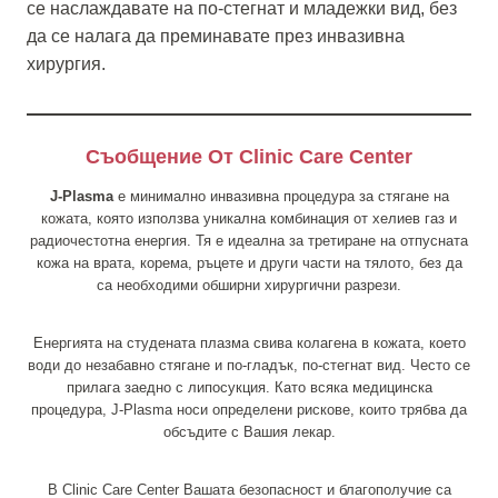
се наслаждавате на по-стегнат и младежки вид, без
да се налага да преминавате през инвазивна
хирургия.
Съобщение От Clinic Care Center
J-Plasma
е минимално инвазивна процедура за стягане на
кожата, която използва уникална комбинация от хелиев газ и
радиочестотна енергия. Тя е идеална за третиране на отпусната
кожа на врата, корема, ръцете и други части на тялото, без да
са необходими обширни хирургични разрези.
Енергията на студената плазма свива колагена в кожата, което
води до незабавно стягане и по-гладък, по-стегнат вид. Често се
прилага заедно с липосукция. Като всяка медицинска
процедура, J-Plasma носи определени рискове, които трябва да
обсъдите с Вашия лекар.
В Clinic Care Center Вашата безопасност и благополучие са