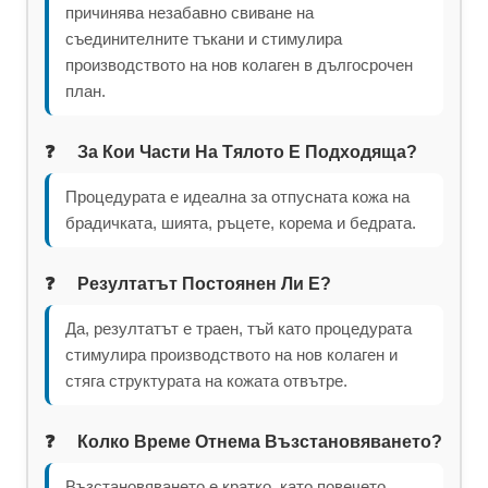
причинява незабавно свиване на
съединителните тъкани и стимулира
производството на нов колаген в дългосрочен
план.
За Кои Части На Тялото Е Подходяща?
Процедурата е идеална за отпусната кожа на
брадичката, шията, ръцете, корема и бедрата.
Резултатът Постоянен Ли Е?
Да, резултатът е траен, тъй като процедурата
стимулира производството на нов колаген и
стяга структурата на кожата отвътре.
Колко Време Отнема Възстановяването?
Възстановяването е кратко, като повечето