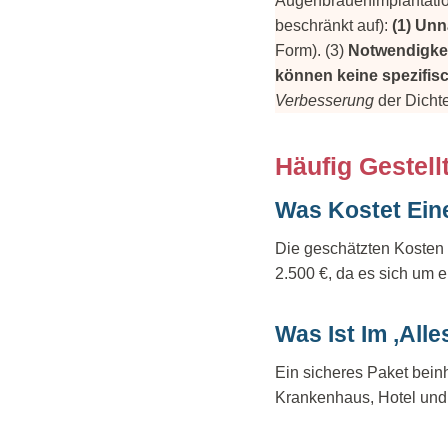
Augenbrauenimplantation 
beschränkt auf):
(1) Un
Form). (3)
Notwendigke
können keine spezifisc
Verbesserung
der Dicht
Häufig Gestell
Was Kostet Ein
Die geschätzten Kosten f
2.500 €, da es sich um e
Was Ist Im ‚Alle
Ein sicheres Paket beinh
Krankenhaus, Hotel und 