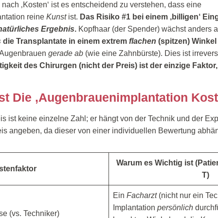
nach ‚Kosten‘ ist es entscheidend zu verstehen, dass eine
ntation reine
Kunst
ist.
Das Risiko #1 bei einem ‚billigen‘ Eingr
atürliches Ergebnis
.
Kopfhaar (der Spender) wächst anders a
s
die Transplantate in einem extrem
flachen
(spitzen) Winkel 
n Augenbrauen
gerade ab
(wie eine Zahnbürste). Dies ist irrevers
igkeit des Chirurgen (nicht der Preis) ist der einzige Faktor,
st Die ‚Augenbrauenimplantation Kost
eis ist keine einzelne Zahl; er hängt von der Technik und der Ex
eis angeben, da dieser von einer individuellen Bewertung abhän
Warum es Wichtig ist (Patie
stenfaktor
T)
Ein
Facharzt
(nicht nur ein Te
Implantation
persönlich
durchf
se (vs. Techniker)