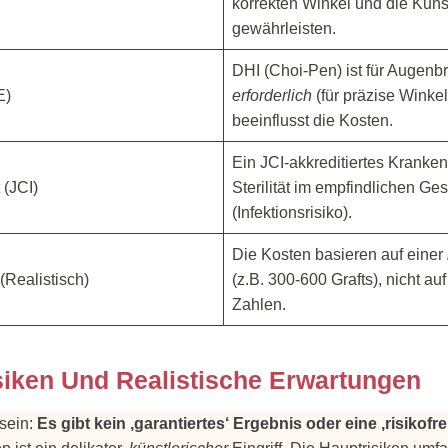
korrekten Winkel und die Kunst
gewährleisten.
DHI (Choi-Pen) ist für Augen
E)
erforderlich
(für präzise Winkel
beeinflusst die Kosten.
Ein JCI-akkreditiertes Kranke
 (JCI)
Sterilität im empfindlichen Ge
(Infektionsrisiko).
Die Kosten basieren auf einer
(Realistisch)
(z.B. 300-600 Grafts), nicht au
Zahlen.
isiken Und Realistische Erwartungen
sein:
Es gibt kein ‚garantiertes‘ Ergebnis oder eine ‚risikofre