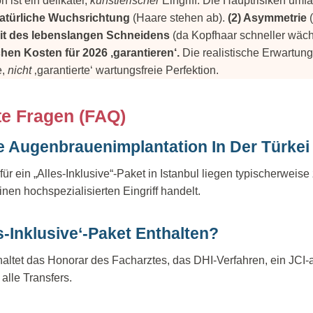
ist ein delikater,
künstlerischer
Eingriff. Die Hauptrisiken umfa
natürliche Wuchsrichtung
(Haare stehen ab).
(2) Asymmetrie
(
it des lebenslangen Schneidens
(da Kopfhaar schneller wäch
hen Kosten für 2026 ‚garantieren‘.
Die realistische Erwartung
e,
nicht
‚garantierte‘ wartungsfreie Perfektion.
te Fragen (FAQ)
e Augenbrauenimplantation In Der Türkei
ür ein „Alles-Inklusive“-Paket in Istanbul liegen typischerweis
inen hochspezialisierten Eingriff handelt.
s-Inklusive‘-Paket Enthalten?
altet das Honorar des Facharztes, das DHI-Verfahren, ein JCI-a
alle Transfers.