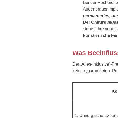
Bei der Recherche 
Augenbrauenimpla
permanentes, unn
Der Chirurg
mus
stehen Ihre neue
künstlerische Fert
Was Beeinflus
Der „Alles-Inklusive“-Pr
keinen „garantierten“ Pr
Ko
1. Chirurgische Experti