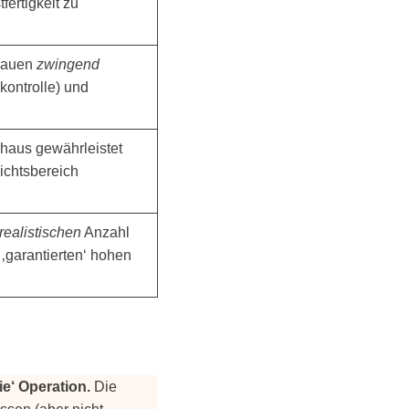
fertigkeit zu
brauen
zwingend
kontrolle) und
nhaus gewährleistet
sichtsbereich
realistischen
Anzahl
f ‚garantierten‘ hohen
ie‘ Operation.
Die