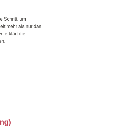
te Schritt, um
weit mehr als nur das
n erklärt die
en.
ng)