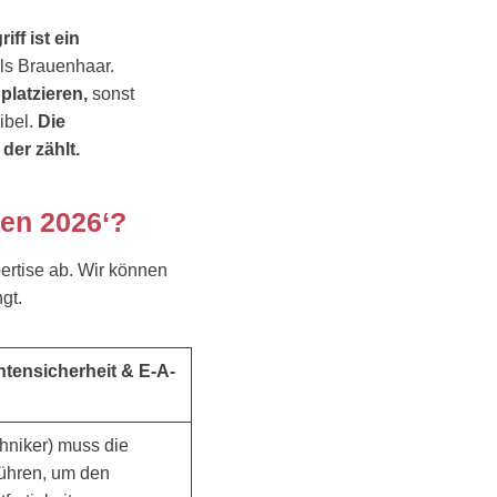
iff ist ein
ls Brauenhaar.
platzieren,
sonst
ibel.
Die
 der zählt.
en 2026‘?
pertise ab. Wir können
gt.
ntensicherheit & E-A-
chniker) muss die
ühren, um den