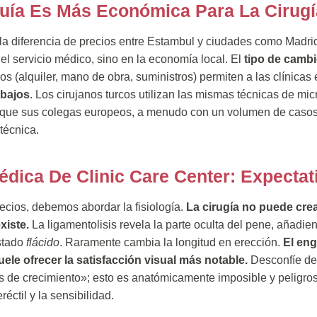
uía Es Más Económica Para La Cirugí
 la diferencia de precios entre Estambul y ciudades como Madr
del servicio médico, sino en la economía local. El
tipo de camb
s (alquiler, mano de obra, suministros) permiten a las clínicas 
bajos
. Los cirujanos turcos utilizan las mismas técnicas de micro
) que sus colegas europeos, a menudo con un volumen de caso
técnica.
édica De Clinic Care Center: Expectat
ecios, debemos abordar la fisiología.
La cirugía no puede cre
xiste.
La ligamentolisis revela la parte oculta del pene, añadie
estado
flácido
. Raramente cambia la longitud en erección.
El en
uele ofrecer la satisfacción visual más notable.
Desconfíe de 
 de crecimiento»; esto es anatómicamente imposible y peligros
réctil y la sensibilidad.