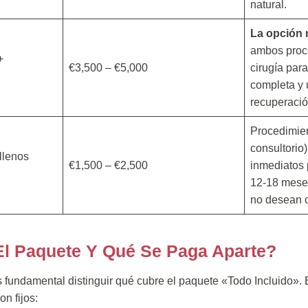
natural.
La opción
ambos proc
+
€3,500 – €5,000
cirugía par
completa y 
recuperació
Procedimien
consultorio
llenos
€1,500 – €2,500
inmediatos 
12-18 meses
no desean c
El Paquete Y Qué Se Paga Aparte?
s fundamental distinguir qué cubre el paquete «Todo Incluido». 
n fijos: