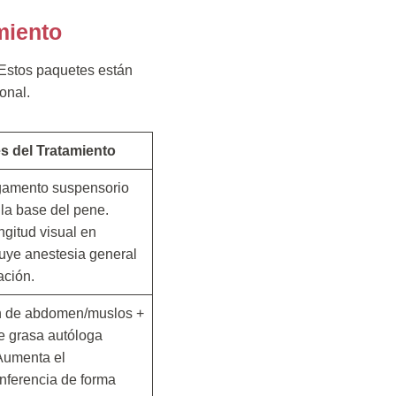
miento
 Estos paquetes están
onal.
es del Tratamiento
igamento suspensorio
 la base del pene.
gitud visual en
luye anestesia general
ación.
n de abdomen/muslos +
e grasa autóloga
 Aumenta el
unferencia de forma