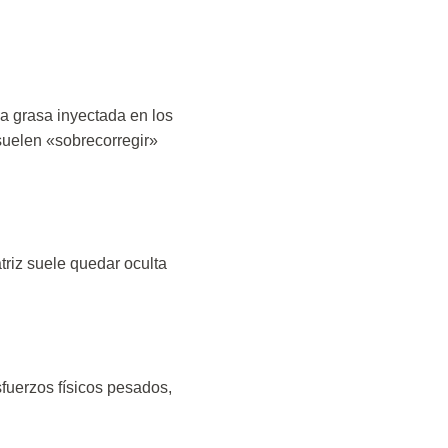
a grasa inyectada en los
suelen «sobrecorregir»
atriz suele quedar oculta
sfuerzos físicos pesados,