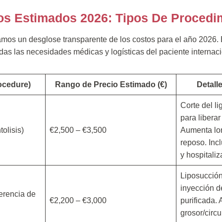
ios Estimados 2026: Tipos De Procedi
amos un desglose transparente de los costos para el año 2026.
das las necesidades médicas y logísticas del paciente internaci
ocedure)
Rango de Precio Estimado (€)
Detall
Corte del l
para liberar
olisis)
€2,500 – €3,500
Aumenta lon
reposo. Inc
y hospitaliz
Liposucció
inyección d
erencia de
€2,200 – €3,000
purificada.
grosor/circ