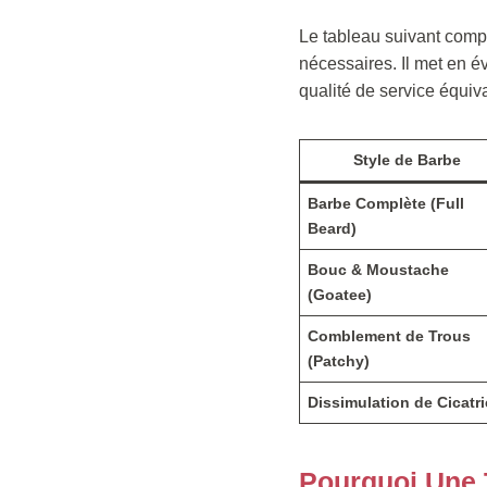
Le tableau suivant compa
nécessaires. Il met en é
qualité de service équiv
Style de Barbe
Barbe Complète (Full
Beard)
Bouc & Moustache
(Goatee)
Comblement de Trous
(Patchy)
Dissimulation de Cicatr
Pourquoi Une T