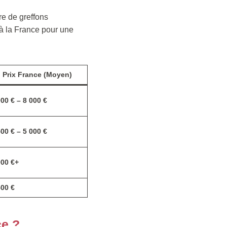
re de greffons
 à la France pour une
Prix France (Moyen)
000 € – 8 000 €
500 € – 5 000 €
000 €+
500 €
ce ?