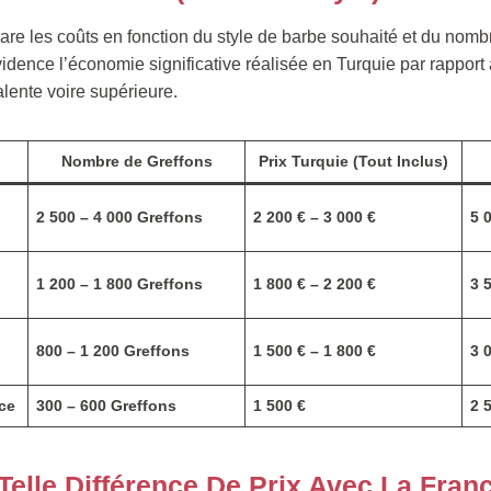
re les coûts en fonction du style de barbe souhaité et du nomb
vidence l’économie significative réalisée en Turquie par rapport
alente voire supérieure.
Nombre de Greffons
Prix Turquie (Tout Inclus)
2 500 – 4 000 Greffons
2 200 € – 3 000 €
5 
1 200 – 1 800 Greffons
1 800 € – 2 200 €
3 
800 – 1 200 Greffons
1 500 € – 1 800 €
3 
ice
300 – 600 Greffons
1 500 €
2 
elle Différence De Prix Avec La Fran