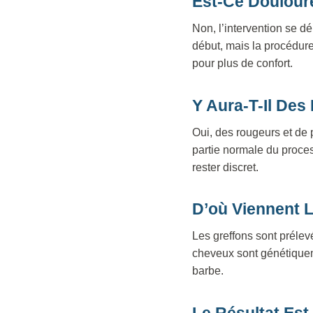
Est-Ce Doulour
Non, l’intervention se d
début, mais la procédur
pour plus de confort.
Y Aura-T-Il De
Oui, des rougeurs et de 
partie normale du proces
rester discret.
D’où Viennent L
Les greffons sont préle
cheveux sont génétiquem
barbe.
Le Résultat Est