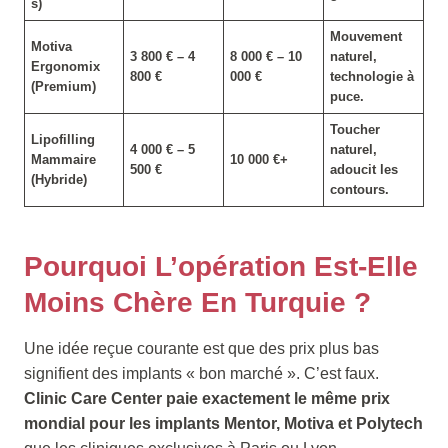
s)
Mouvement
Motiva
3 800 € – 4
8 000 € – 10
naturel,
Ergonomix
800 €
000 €
technologie à
(Premium)
puce.
Toucher
Lipofilling
4 000 € – 5
naturel,
Mammaire
10 000 €+
500 €
adoucit les
(Hybride)
contours.
Pourquoi L’opération Est-Elle
Moins Chère En Turquie ?
Une idée reçue courante est que des prix plus bas
signifient des implants « bon marché ». C’est faux.
Clinic Care Center paie exactement le même prix
mondial pour les implants Mentor, Motiva et Polytech