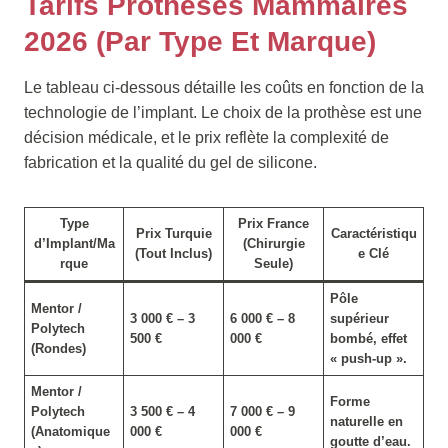
Tarifs Prothèses Mammaires
2026 (Par Type Et Marque)
Le tableau ci-dessous détaille les coûts en fonction de la
technologie de l’implant. Le choix de la prothèse est une
décision médicale, et le prix reflète la complexité de
fabrication et la qualité du gel de silicone.
Type
Prix France
Prix Turquie
Caractéristiqu
d’Implant/Ma
(Chirurgie
(Tout Inclus)
e Clé
rque
Seule)
Pôle
Mentor /
3 000 € – 3
6 000 € – 8
supérieur
Polytech
500 €
000 €
bombé, effet
(Rondes)
« push-up ».
Mentor /
Forme
Polytech
3 500 € – 4
7 000 € – 9
naturelle en
(Anatomique
000 €
000 €
goutte d’eau.