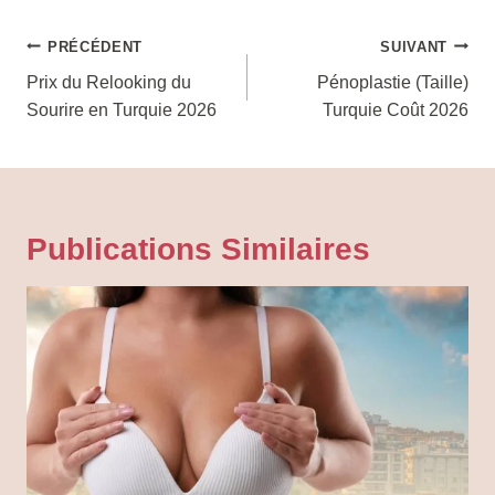
Navigation
PRÉCÉDENT
SUIVANT
De
Prix du Relooking du
Pénoplastie (Taille)
Sourire en Turquie 2026
Turquie Coût 2026
L’article
Publications Similaires