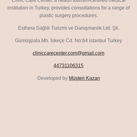
Clinic Care Center, a health tourism-certified medical
institution in Turkey, provides consultations for a range of
plastic surgery procedures.
Esthera Sağlık Turizmi ve Danışmanlık Ltd. Şti.
Gümüşpala Mh. İskeçe Cd. No:64 istanbul Turkey
cliniccarecenter.com@gmail.com
44731106315
Developed by
Müşteri Kazan