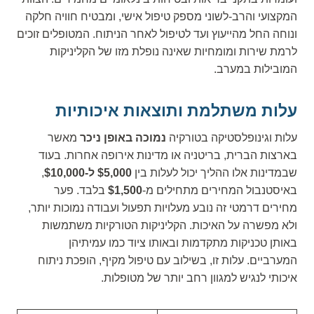
המקצועי והרב-לשוני מספק טיפול אישי, ומבטיח חוויה חלקה
ונוחה החל מהייעוץ ועד לטיפול לאחר הניתוח. המטופלים זוכים
לרמת שירות ומומחיות שאינה נופלת מזו של הקליניקות
המובילות במערב.
עלות משתלמת ותוצאות איכותיות
עלות וגינופלסטיקה בטורקיה
נמוכה באופן ניכר
מאשר
בארצות הברית, בריטניה או מדינות אירופה אחרות. בעוד
שבמדינות אלו ההליך יכול לעלות בין
$5,000 ל-$10,000
,
באיסטנבול המחירים מתחילים מ-
$1,500
בלבד. פער
מחירים דרמטי זה נובע מעלויות תפעול ועבודה נמוכות יותר,
ולא מפשרה על האיכות. הקליניקות הטורקיות משתמשות
באותן טכניקות מתקדמות ובאותו ציוד כמו עמיתיהן
המערביים. עלות זו, בשילוב עם טיפול מקיף, הופכת ניתוח
איכותי לנגיש למגוון רחב יותר של מטופלות.