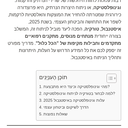
רבות עלולות לחוות היחלשות של שרירי הנרתיק והרקמות.
וגינופלסטיקה
, או ניתוח היצרות הנרתיק, היא פרוצדורה
כירורגית שמטרתה להחזיר את המוצקות והאלסטיות לרקמות,
לשפר את התחושה והביטחון העצמי. בשנת 2025,
איסטנבול, טורקיה
, הפכה ליעד מוביל לניתוח זה, המשלב
בצורה ייחודית
מנתחים מנוסים, מתקנים רפואיים
מתקדמים וחבילות מקיפות של "הכל כלול"
. מדריך מפורט
זה יספק לכם את כל המידע הדרוש על העלות, היתרונות
ותהליך הניתוח באיסטנבול.
תוֹכֶן הָעִנְיָנִים
מהי וגינופלסטיקה וכיצד היא מתבצעת?
למה לבחור בטורקיה לניתוח וגינופלסטיקה?
עלות וגינופלסטיקה באיסטנבול 2025
הדרך לשיקום וביטחון עצמי
שאלות נפוצות