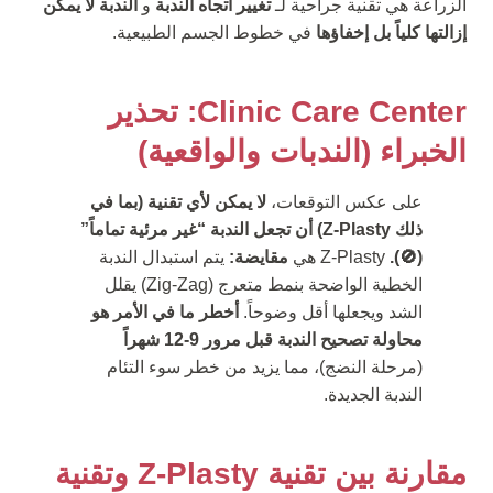
الزراعة هي تقنية جراحية لـ
تغيير اتجاه الندبة
و
الندبة لا يمكن
إزالتها كلياً بل إخفاؤها
في خطوط الجسم الطبيعية.
Clinic Care Center: تحذير
الخبراء (الندبات والواقعية)
على عكس التوقعات،
لا يمكن لأي تقنية (بما في
ذلك Z-Plasty) أن تجعل الندبة “غير مرئية تماماً”
(🚫).
Z-Plasty هي
مقايضة:
يتم استبدال الندبة
الخطية الواضحة بنمط متعرج (Zig-Zag) يقلل
الشد ويجعلها أقل وضوحاً.
أخطر ما في الأمر هو
محاولة تصحيح الندبة قبل مرور 9-12 شهراً
(مرحلة النضج)، مما يزيد من خطر سوء التئام
الندبة الجديدة.
مقارنة بين تقنية Z-Plasty وتقنية