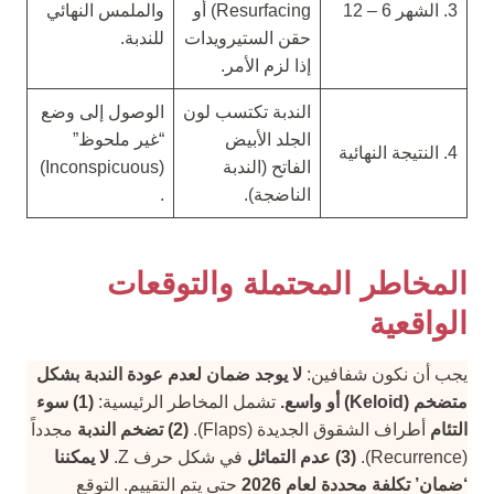
3. الشهر 6 – 12
Resurfacing) أو
والملمس النهائي
حقن الستيرويدات
للندبة.
إذا لزم الأمر.
الندبة تكتسب لون
الوصول إلى وضع
الجلد الأبيض
“غير ملحوظ”
4. النتيجة النهائية
الفاتح (الندبة
(Inconspicuous)
الناضجة).
.
المخاطر المحتملة والتوقعات
الواقعية
يجب أن نكون شفافين:
لا يوجد ضمان لعدم عودة الندبة بشكل
متضخم (Keloid) أو واسع.
تشمل المخاطر الرئيسية:
(1) سوء
التئام
أطراف الشقوق الجديدة (Flaps).
(2) تضخم الندبة
مجدداً
(Recurrence).
(3) عدم التماثل
في شكل حرف Z.
لا يمكننا
‘ضمان’ تكلفة محددة لعام 2026
حتى يتم التقييم. التوقع