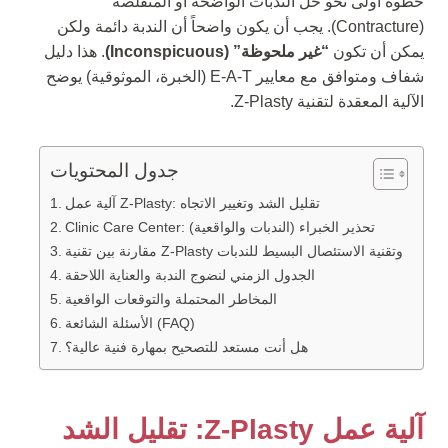
خطوة أولى نحو حل الندبات الواضحة أو المتقلصة
(Contracture). يجب أن يكون واضحاً أن الندبة دائمة ولكن
يمكن أن تكون
“غير ملحوظة” (Inconspicuous)
. هذا دليل
شفاف ومتوافق مع معايير E-A-T (الخبرة، الموثوقية) يوضح
الآلية المعقدة لتقنية Z-Plasty.
جدول المحتويات
آلية عمل Z-Plasty: تقليل الشد وتغيير الاتجاه
Clinic Care Center: تحذير الخبراء (الندبات والواقعية)
مقارنة بين تقنية Z-Plasty وتقنية الاستئصال البسيط للندبات
الجدول الزمني لنضوج الندبة والعناية اللاحقة
المخاطر المحتملة والتوقعات الواقعية
الأسئلة الشائعة (FAQ)
هل أنت مستعد للتصحيح بمهارة فنية عالية؟
آلية عمل Z-Plasty: تقليل الشد