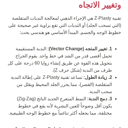
وتغيير الاتجاه
تقنية Z-Plasty هي الإجراء الذهبي لمعالجة الندبات المتقلصة
(التي تسحب الجلد) أو الندبات التي تقع بزاوية غير صحيحة على
خطوط الوجه والجسم. المبدأ الأساسي هو هندسي بحت:
1. تغيير المتجه (Vector Change):
الندبة المستقيمة
تحمل أقصى قدر من الشد في خط واحد. يقوم الجراح
بتحويل هذه القوة عن طريق إنشاء زوايا 60 درجة على كل
طرف من الندبة (شكل حرف Z).
2. زيادة الطول:
تساعد تقنية Z-Plasty على إطالة الندبة
المتقلصة (القصر)، مما يحرر الجلد المحيط ويقلل من
سحب الندبة.
3. دمج الندبة:
النمط المتعرج الجديد الناتج (Zig-Zag)
يكون أقل وضوحاً للعين البشرية لأنه يقع في خطوط
مختلفة، مما يجعله أكثر تناغماً مع خطوط الوجه الطبيعية.