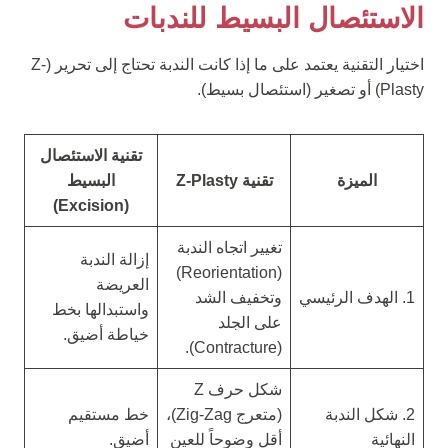
الاستئصال البسيط للندبات
اختيار التقنية يعتمد على ما إذا كانت الندبة تحتاج إلى تحرير (Z-
Plasty) أو تصغير (استئصال بسيط).
تقنية الاستئصال
الميزة
تقنية Z-Plasty
البسيط
(Excision)
تغيير اتجاه الندبة
إزالة الندبة
(Reorientation)
العريضة
1. الهدف الرئيسي
وتخفيف الشد
واستبدالها بخط
على الجلد
خياطة أضيق.
(Contracture).
شكل حرف Z
2. شكل الندبة
(متعرج Zig-Zag)،
خط مستقيم
النهائية
أقل وضوحاً للعين
أضيق.