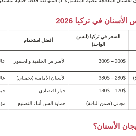
ن للأسنان المعالجة عصباً، المكسورة، أو المتهالكة فقط، حمايةً لمست
لأسنان في تركيا 2026
السعر في تركيا (للسن
أفضل استخدام
الواحد)
200$ – 300$
الأضراس الخلفية والجسور
عال
280$ – 380$
الأسنان الأمامية (تجميلي)
عال
120$ – 180$
خيار اقتصادي
جيد
مجاني (ضمن الباقة)
حماية السن أثناء التصنيع
مؤق
يجان الأسنان؟