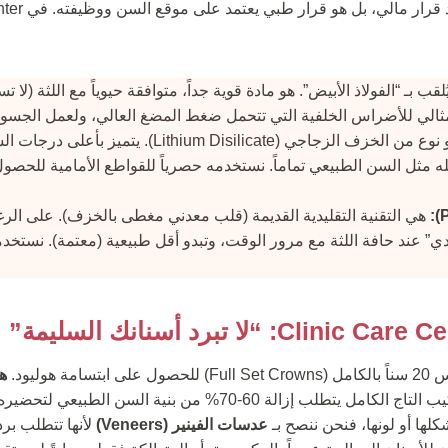
ُلقب بـ “الفولاذ الأبيض”. هو مادة قوية جداً، متوافقة حيوياً مع اللثة (لا 
المثالي للأضراس الخلفية التي تتحمل ضغط المضغ العالي، ولعمل الجسور
هو نوع من الخزف الزجاجي (Lithium Disilicate).
 مثل السن الطبيعي تماماً. نستخدمه حصرياً للقواطع الأمامية للحصو
هي التقنية التقليدية القديمة (قلب معدني مغطى بالخزف). على الرغم 
 عند حافة اللثة مع مرور الوقت، وتبدو أقل طبيعية (معتمة). نستخدم
 هوليود.
هذ
تركيب التاج الكامل يتطلب إزالة 60-70% من بنية السن الطبي
لها أو لونها، فنحن ننصح بـ
عدسات الفينير (Veneers)
لأنها تتطلب بردا