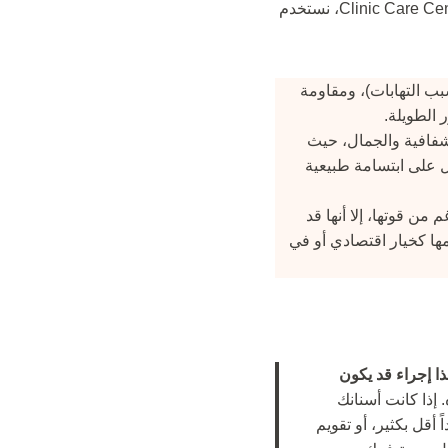
اختيار مادة التاج ليس مجرد قرار مالي، بل هو قرار طبي يعتمد على موقع السن ووظيفته. في Clinic Care Center، نستخدم
تسبب التهابات)، ومقاومة
 الطويلة.
 يتميز بأعلى درجات الشفافية والجمال، حيث
ل على ابتسامة طبيعية
من قوتها، إلا أنها قد
ها كخيار اقتصادي أو في
ا إجراء قد يكون
عي لتحضيره. إذا كانت أسنانك
ً أقل بكثير، أو تقويم