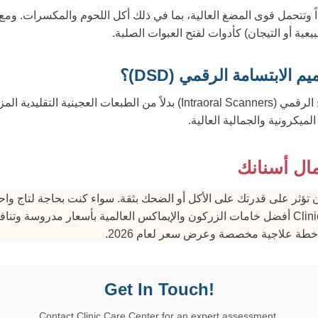
ً وتتحمل قوى المضغ العالية، بما في ذلك أكل اللحوم والمكسرات. ومع ذ
عية أو التيجان) كأدوات لفتح العبوات الصلبة.
لابتسامة الرقمي (DSD)؟
نعم، نستخدم تقنيات المسح الرقمي (Intraoral Scanners) بدلاً من الطبعات الع
لميكرونية والجمالية العالية.
ال أسنانك
ن تؤثر على قدرتك على الأكل أو الضحك بثقة. سواء كنت بحاجة لتاج 
كامل، توفر Clinic Care Center أفضل خامات الزركون والإيماكس العالمية بأسعار مدروس
خطة علاجية مخصصة وعرض سعر لعام 2026.
Get In Touch!
Contact Clinic Care Center for an expert assessment.