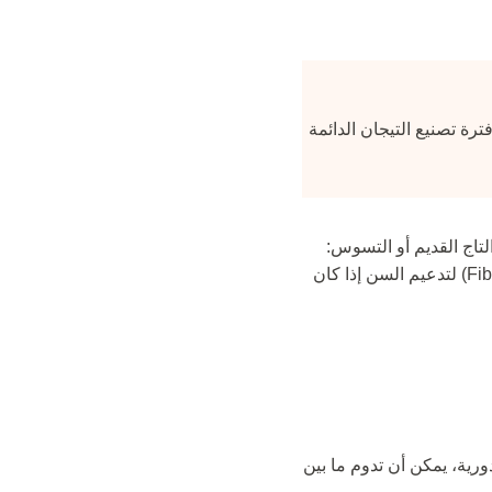
جيد أثناء فترة تصنيع التيجان الدائمة
تاج القديم أو التسوس:
علاج العصب (Root Canal) إذا كان عصب السن ملتهباً (حوالي 100$-150$)، وبناء الأوتاد (Fiber Post) لتدعيم السن إذا كان
دورية، يمكن أن تدوم ما بين