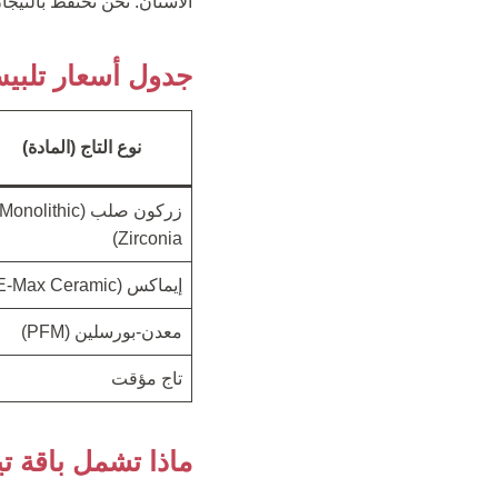
الأسنان. نحن نحتفظ بالتيجا
جدول أسعار تلبيس ا
نوع التاج (المادة)
زركون صلب (Monolithic
Zirconia)
إيماكس (E-Max Ceramic)
معدن-بورسلين (PFM)
تاج مؤقت
ماذا تشمل باقة ت