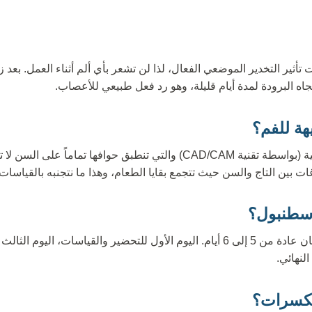
 تأثير التخدير الموضعي الفعال، لذا لن تشعر بأي ألم أثناء العمل. بعد 
ه البرودة لمدة أيام قليلة، وهو رد فعل طبيعي للأعصاب.
هة للفم؟
التيجان المصنوعة بدقة عالية (بواسطة تقنية CAD/CAM) والتي تنطبق حوافها تم
ات بين التاج والسن حيث تتجمع بقايا الطعام، وهذا ما نتجنبه بالقياسات 
 إسطنبول؟
تستغرق عملية تركيب التيجان عادة من 5 إلى 6 أيام. اليوم الأول للتحضير والقياسا
لنهائي.
مكسرات؟