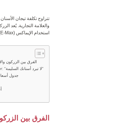
تتراوح تكلفة تيجان الأسنان في تركي
استخدام الإيماكس (E-Max) للأسنان الأمامية بفضل شفافيته العالية التي تضاهي الأسنان الطبيعية.
الفرق بين الزركون والإ
تحذير خبراء Clinic Care Center: “لا تبرد أسنانك السليمة”
جدول أسعار ت
أ
الفرق بين الزركو