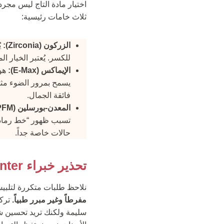
ثلاث خامات رئيسية:
الزركون (Zirconia):
ي
للكسر. يُعتبر الخيار 
الإيماكس (E-Max):
يسمح بمرور الضوء مثله
فائقة الجمال.
المعدن-بورسلين (PFM):
تسبب ظهور “خط رمادي”
حالات خاصة جداً.
تحذير خبراء Clinic Care Center: “لا تبرد أسنانك السليمة”
نلاحظ طلبات متكررة لتلبيس 20 سناً بالكامل (Full Set Crowns) للحصول على ابتسامة
مفرطاً وغير مبرر طبياً.
سليمة ولكنك تريد تحسين شك