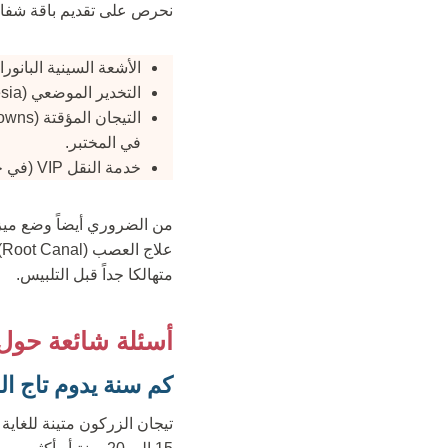
نحرص على تقديم باقة شفافة
الأشعة السينية البانورامية (Panoramic X-Ray) للتش
التخدير الموضعي (Local Anesthesia) لضمان عدم الشعور بأي ألم أثناء التحضير.
في المختبر.
خدمة النقل VIP (في حال تركيب مجموعة كاملة).
من الضروري أيضاً وضع ميزا
متهالكا جداً قبل التلبيس.
أسئلة شائعة حول 
كم سنة يدوم تاج ا
تيجان الزركون متينة للغاية 