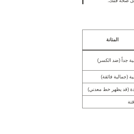
قبل صحة فمك.
المتانة
ية جداً (ضد الكسر)
ية (جمالية فائقة)
ة (قد يظهر خط معدني)
تة