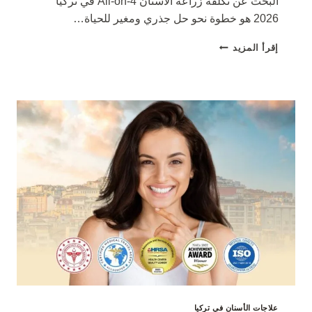
البحث عن تكلفة زراعة الأسنان All-on-4 في تركيا
2026 هو خطوة نحو حل جذري ومغير للحياة…
تكلفة
إقرأ المزيد
زراعة
الأسنان
ALL-
ON-
4
في
تركيا
2026
علاجات الأسنان في تركيا