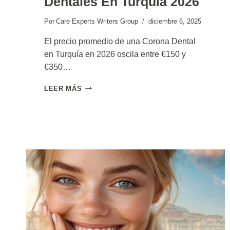
Dentales En Turquía 2026
Por
Care Experts Writers Group
diciembre 6, 2025
El precio promedio de una Corona Dental
en Turquía en 2026 oscila entre €150 y
€350…
PRECIO
LEER MÁS
DE
CORONAS
DENTALES
EN
TURQUÍA
2026