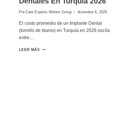
Dentales En Turquía 2026
Por
Care Experts Writers Group
diciembre 6, 2025
El costo promedio de un Implante Dental
(tornillo de titanio) en Turquía en 2026 oscila
entre…
COSTO
LEER MÁS
DE
IMPLANTES
DENTALES
EN
TURQUÍA
2026