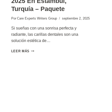
2025 En Estambul,
Turquía – Paquete
Por
Care Experts Writers Group
septiembre 2, 2025
Si sueñas con una sonrisa perfecta y
radiante, las carillas dentales son una
solución estética de…
CARILLAS
LEER MÁS
DENTALES
COSTO
2025
EN
ESTAMBUL,
TURQUÍA
–
PAQUETE