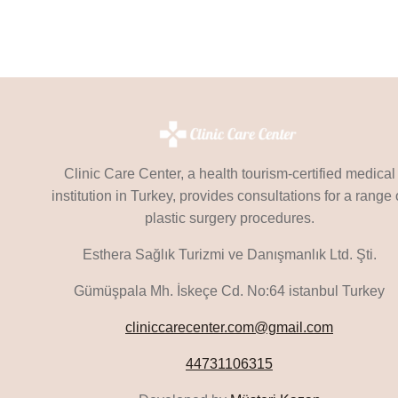
EN
TURQUÍA
–
COSTO
2025
TODO
INCLUIDO
Clinic Care Center, a health tourism-certified medical
institution in Turkey, provides consultations for a range 
plastic surgery procedures.
Esthera Sağlık Turizmi ve Danışmanlık Ltd. Şti.
Gümüşpala Mh. İskeçe Cd. No:64 istanbul Turkey
cliniccarecenter.com@gmail.com
44731106315