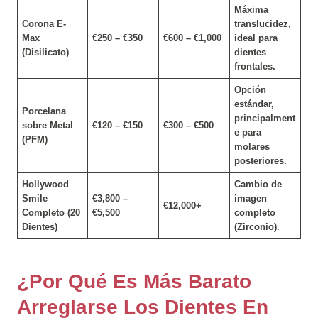
Máxima
Corona E-
translucidez,
Max
€250 – €350
€600 – €1,000
ideal para
(Disilicato)
dientes
frontales.
Opción
estándar,
Porcelana
principalment
sobre Metal
€120 – €150
€300 – €500
e para
(PFM)
molares
posteriores.
Hollywood
Cambio de
Smile
€3,800 –
imagen
€12,000+
Completo (20
€5,500
completo
Dientes)
(Zirconio).
¿Por Qué Es Más Barato
Arreglarse Los Dientes En