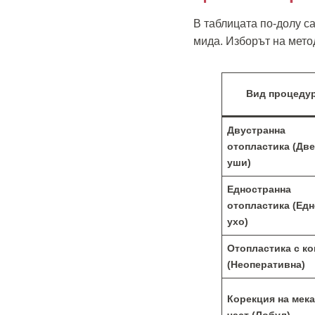
В таблицата по-долу с
мида. Изборът на мето
Вид процеду
Двустранна
отопластика (Дв
уши)
Едностранна
отопластика (Ед
ухо)
Отопластика с к
(Неоперативна)
Корекция на мека
част (Лобул)