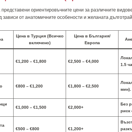
а представени ориентировъчните цени за различните видов
д зависи от анатомичните особености и желаната дълготрай
Цена в Турция (Всичко
Цена в България/
ра
Ане
включено)
Европа
Локал
е
€1,200 – €1,800
€2,500 – €4,000
1.5 ч
Локал
но
€800 – €1,200
€1,800 – €2,500
мин).
онци
Без р
€1,000 – €1,500
€2,000+
риск 
Възс
та
€500 – €800
€1,200+
разкъ