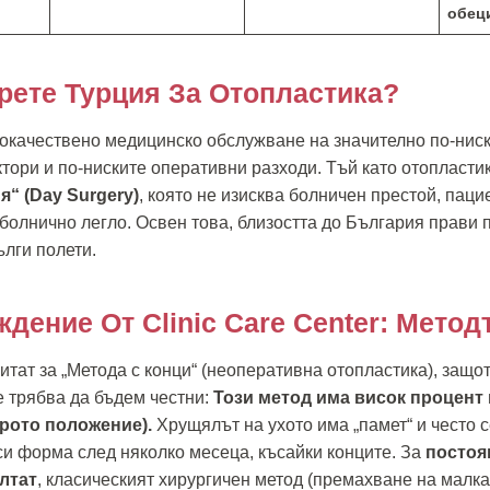
обец
рете Турция За Отопластика?
окачествено медицинско обслужване на значително по-ниск
тори и по-ниските оперативни разходи. Тъй като отопласти
“ (Day Surgery)
, която не изисква болничен престой, паци
 болнично легло. Освен това, близостта до България прави 
ълги полети.
дение От Clinic Care Center: Метод
итат за „Метода с конци“ (неоперативна отопластика), защо
е трябва да бъдем честни:
Този метод има висок процент
рото положение).
Хрущялът на ухото има „памет“ и често 
и форма след няколко месеца, късайки конците. За
постоя
лтат
, класическият хирургичен метод (премахване на малка