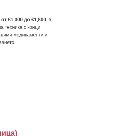
от €1,000 до €1,800
, в
а техника с конци.
ходими медикаменти и
ването.
лица)