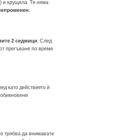
) и хрущяла. Тя няма
 непроменен
.
вите 2 седмици
. След
 от прегъване по време
ед като действието ѝ
 обикновени
ато трябва да внимавате