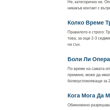
Не, категорично не. О
никакъв контакт с вътр
Колко Време Т
Правилото е строго: Т
това, за още 2-3 седми
на сън.
Боли Ли Опера
По време на самата оп
премине, може да имат
болкоуспокояващи за 2
Кога Мога Да 
Обикновено разрешава