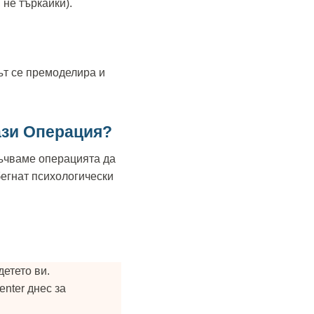
 не търкайки).
ът се премоделира и
ази Операция?
ръчваме операцията да
збегнат психологически
етето ви.
enter днес за