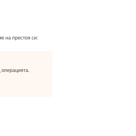
ме на престоя си:
д операцията.