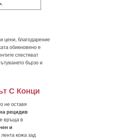
и.
и цени, благодарение
ката обикновено е
ентите спестяват
пътуването бързо и
ът С Конци
то не оставя
 на рецидив
се връща в
нен и
 лента кожа зад