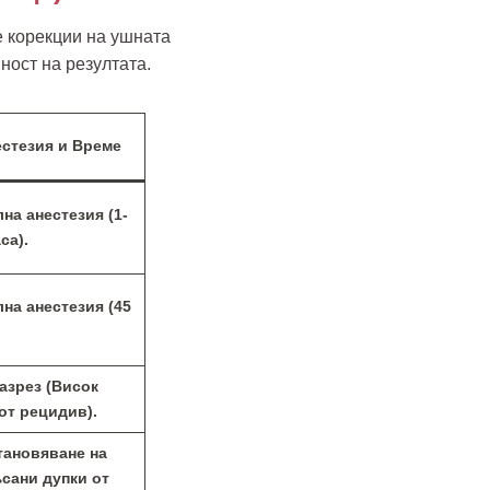
е корекции на ушната
ност на резултата.
стезия и Време
на анестезия (1-
аса).
на анестезия (45
азрез (Висок
от рецидив).
тановяване на
сани дупки от