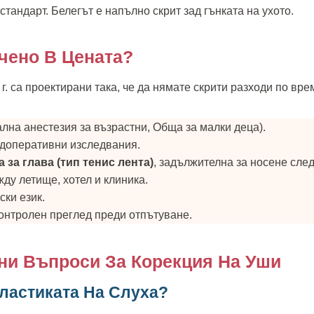
 стандарт. Белегът е напълно скрит зад гънката на ухото.
чено В Цената?
г. са проектирани така, че да нямате скрити разходи по вре
лна анестезия за възрастни, Обща за малки деца).
доперативни изследвания.
 за глава (тип тенис лента)
, задължителна за носене сле
ду летище, хотел и клиника.
ски език.
онтролен преглед преди отпътуване.
ни Въпроси За Корекция На Уши
ластиката На Слуха?