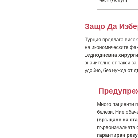
Защо Да Избе
Турция предлага висок
на икономическите фак
„еднодневна хирургия
значително от такси за
удобно, без нужда от д
Предупреж
Много пациенти п
белези. Ние обач
(връщане на ста
първоначалната с
гарантиран резу