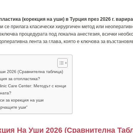
пластика (корекция на уши) в Турция през 2026 г. варира 
ли се прилага класически хирургичен метод или неоперативн
включва процедурата под локална анестезия, всички необ
оперативна лента за глава, която е ключова за възстановя
уши 2026 (Сравнителна таблица)
ция за отопластика?
nic Care Center: Методът с конци
ената?
си за корекция на уши
ърчащите уши“
кция На Уши 2026 (Сравнителна Таб