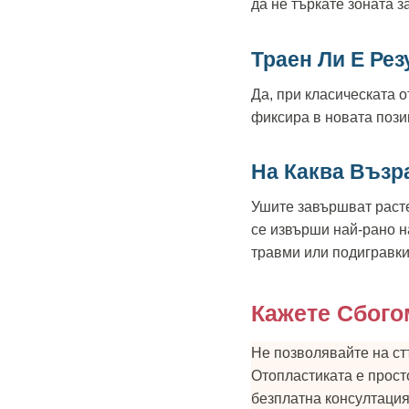
да не търкате зоната 
Траен Ли Е Ре
Да, при класическата 
фиксира в новата пози
На Каква Възр
Ушите завършват расте
се извърши най-рано 
травми или подигравки
Кажете Сбого
Не позволявайте на ст
Отопластиката е простo
безплатна консултация