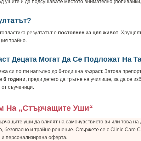
зад ушите и да подсушавате мястото внимателно (попивайки,
зултатът?
отопластика резултатът е
постоянен за цял живот
. Хрущял
ция трайно.
аст Децата Могат Да Се Подложат На Т
жа си почти напълно до 6-годишна възраст. Затова препо
на
6 години
, преди детето да тръгне на училище, за да се и
 от съученици.
м На „стърчащите Уши“
ърчащите уши да влияят на самочувствието ви или това на д
, безопасно и трайно решение. Свържете се с Clinic Care C
 и персонализирана оферта.