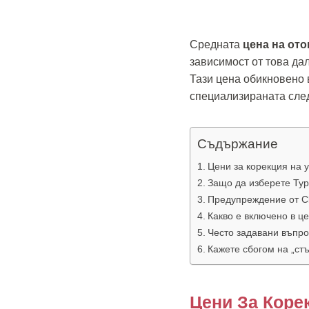
Средната
цена на ото
зависимост от това да
Тази цена обикновено 
специализираната след
Съдържание
Цени за корекция на 
Защо да изберете Тур
Предупреждение от Cli
Какво е включено в ц
Често задавани въпро
Кажете сбогом на „ст
Цени За Коре