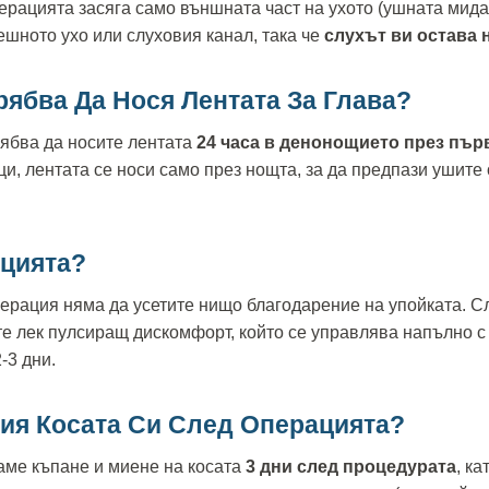
перацията засяга само външната част на ухото (ушната мида
ешното ухо или слуховия канал, така че
слухът ви остава
рябва Да Нося Лентата За Глава?
рябва да носите лентата
24 часа в денонощието през пър
ци, лентата се носи само през нощта, за да предпази ушите
цията?
ерация няма да усетите нищо благодарение на упойката. Сл
е лек пулсиращ дискомфорт, който се управлява напълно с
-3 дни.
Мия Косата Си След Операцията?
ме къпане и миене на косата
3 дни след процедурата
, к