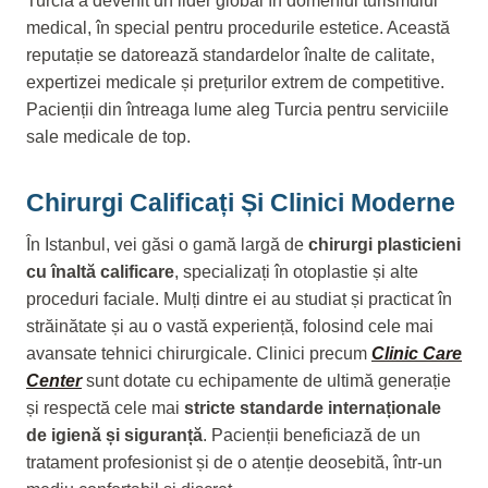
Turcia a devenit un lider global în domeniul turismului
medical, în special pentru procedurile estetice. Această
reputație se datorează standardelor înalte de calitate,
expertizei medicale și prețurilor extrem de competitive.
Pacienții din întreaga lume aleg Turcia pentru serviciile
sale medicale de top.
Chirurgi Calificați Și Clinici Moderne
În Istanbul, vei găsi o gamă largă de
chirurgi plasticieni
cu înaltă calificare
, specializați în otoplastie și alte
proceduri faciale. Mulți dintre ei au studiat și practicat în
străinătate și au o vastă experiență, folosind cele mai
avansate tehnici chirurgicale. Clinici precum
Clinic Care
Center
sunt dotate cu echipamente de ultimă generație
și respectă cele mai
stricte standarde internaționale
de igienă și siguranță
. Pacienții beneficiază de un
tratament profesionist și de o atenție deosebită, într-un