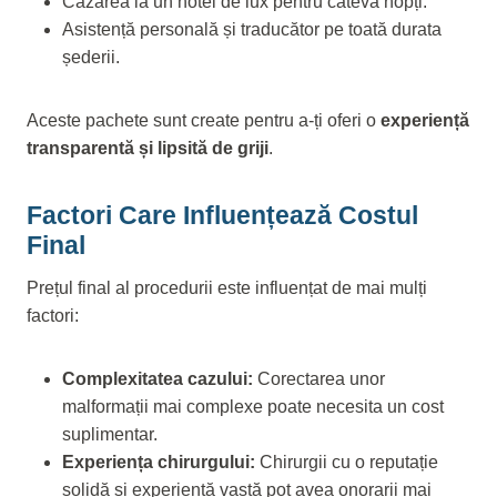
Cazarea la un hotel de lux pentru câteva nopți.
Asistență personală și traducător pe toată durata
șederii.
Aceste pachete sunt create pentru a-ți oferi o
experiență
transparentă și lipsită de griji
.
Factori Care Influențează Costul
Final
Prețul final al procedurii este influențat de mai mulți
factori:
Complexitatea cazului:
Corectarea unor
malformații mai complexe poate necesita un cost
suplimentar.
Experiența chirurgului:
Chirurgii cu o reputație
solidă și experiență vastă pot avea onorarii mai