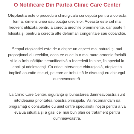
O Notificare Din Partea Clinic Care Center
Otoplastia
este o procedură chirurgicală concepută pentru a corecta
forma, dimensiunea sau poziția urechilor. Aceasta este cel mai
frecvent utilizată pentru a corecta urechile proeminente, dar poate fi
folosită și pentru a corecta alte deformări congenitale sau dobândite.
Scopul otoplastiei este de a obține un aspect mai natural și mai
proporțional al urechilor, ceea ce duce la o mai mare armonie facială
și la o îmbunătățire semnificativă a încrederii în sine, în special la
copii și adolescenți. Ca orice intervenție chirurgicală, otoplastia
implică anumite riscuri, pe care ar trebui să le discutați cu chirurgul
dumneavoastră.
La Clinic Care Center, siguranța și bunăstarea dumneavoastră sunt
întotdeauna prioritatea noastră principală. Vă recomandăm să
programați o consultație cu unul dintre specialiștii noștri pentru a vă
evalua situația și a găsi cel mai bun plan de tratament pentru
dumneavoastră.