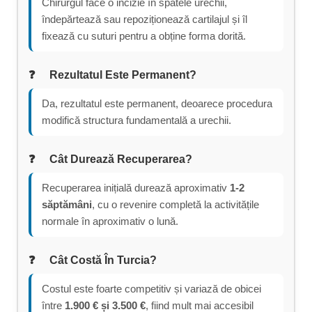
Chirurgul face o incizie în spatele urechii,
îndepărtează sau repoziționează cartilajul și îl
fixează cu suturi pentru a obține forma dorită.
Rezultatul Este Permanent?
Da, rezultatul este permanent, deoarece procedura
modifică structura fundamentală a urechii.
Cât Durează Recuperarea?
Recuperarea inițială durează aproximativ
1-2
săptămâni
, cu o revenire completă la activitățile
normale în aproximativ o lună.
Cât Costă În Turcia?
Costul este foarte competitiv și variază de obicei
între
1.900 € și 3.500 €
, fiind mult mai accesibil