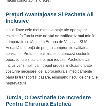
mediu confortabil și discret.
Prețuri Avantajoase Și Pachete All-
Inclusive
Unul dintre cele mai mari avantaje ale operațiilor
estetice în Turcia este
costul semnificativ mai mic
în
comparație cu țările din Europa de Vest sau SUA.
Această diferență de preț nu compromite calitatea
serviciilor. Prețurile mai mici se datorează costurilor
operaționale și salariilor mai reduse. Pachetele „all-
inclusive” simplifică întregul proces, incluzând toate
costurile necesare, de la procedură și medicamente
până la transport și cazare, eliminând riscul de cheltuieli
neprevăzute.
Turcia, O Destinație De Încredere
Pentru Chirurgia Estetică