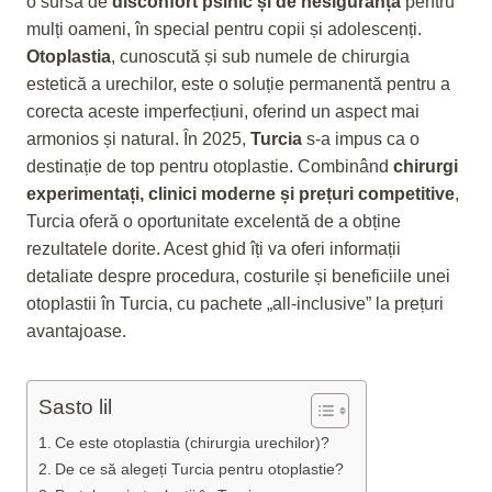
o sursă de
disconfort psihic și de nesiguranță
pentru
mulți oameni, în special pentru copii și adolescenți.
Otoplastia
, cunoscută și sub numele de chirurgia
estetică a urechilor, este o soluție permanentă pentru a
corecta aceste imperfecțiuni, oferind un aspect mai
armonios și natural. În 2025,
Turcia
s-a impus ca o
destinație de top pentru otoplastie. Combinând
chirurgi
experimentați, clinici moderne și prețuri competitive
,
Turcia oferă o oportunitate excelentă de a obține
rezultatele dorite. Acest ghid îți va oferi informații
detaliate despre procedura, costurile și beneficiile unei
otoplastii în Turcia, cu pachete „all-inclusive” la prețuri
avantajoase.
Sasto lil
Ce este otoplastia (chirurgia urechilor)?
De ce să alegeți Turcia pentru otoplastie?