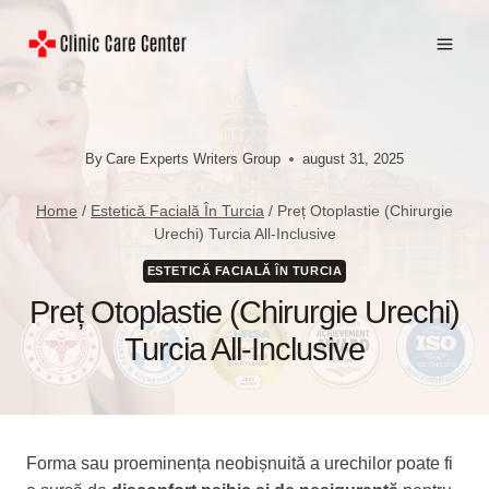
Skip
to
content
By
Care Experts Writers Group
august 31, 2025
Home
/
Estetică Facială În Turcia
/
Preț Otoplastie (Chirurgie
Urechi) Turcia All-Inclusive
ESTETICĂ FACIALĂ ÎN TURCIA
Preț Otoplastie (Chirurgie Urechi)
Turcia All-Inclusive
Forma sau proeminența neobișnuită a urechilor poate fi