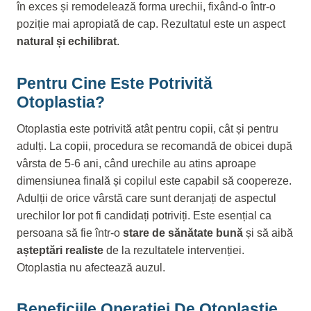
în exces și remodelează forma urechii, fixând-o într-o
poziție mai apropiată de cap. Rezultatul este un aspect
natural și echilibrat
.
Pentru Cine Este Potrivită
Otoplastia?
Otoplastia este potrivită atât pentru copii, cât și pentru
adulți. La copii, procedura se recomandă de obicei după
vârsta de 5-6 ani, când urechile au atins aproape
dimensiunea finală și copilul este capabil să coopereze.
Adulții de orice vârstă care sunt deranjați de aspectul
urechilor lor pot fi candidați potriviți. Este esențial ca
persoana să fie într-o
stare de sănătate bună
și să aibă
așteptări realiste
de la rezultatele intervenției.
Otoplastia nu afectează auzul.
Beneficiile Operației De Otoplastie