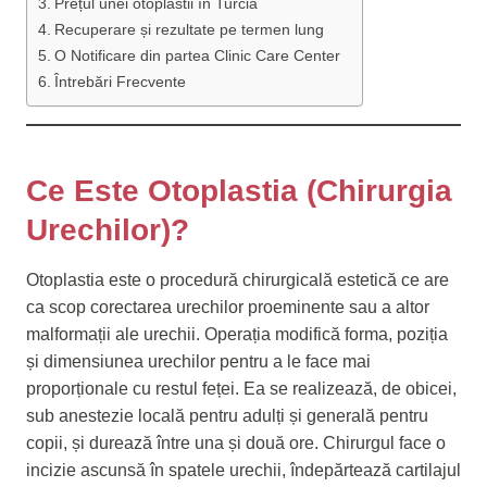
Prețul unei otoplastii în Turcia
Recuperare și rezultate pe termen lung
O Notificare din partea Clinic Care Center
Întrebări Frecvente
Ce Este Otoplastia (chirurgia
Urechilor)?
Otoplastia este o procedură chirurgicală estetică ce are
ca scop corectarea urechilor proeminente sau a altor
malformații ale urechii. Operația modifică forma, poziția
și dimensiunea urechilor pentru a le face mai
proporționale cu restul feței. Ea se realizează, de obicei,
sub anestezie locală pentru adulți și generală pentru
copii, și durează între una și două ore. Chirurgul face o
incizie ascunsă în spatele urechii, îndepărtează cartilajul