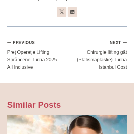
Navigare
PREVIOUS
NEXT
În
Preţ Operaţie Lifting
Chirurgie lifting gât
Sprâncene Turcia 2025
(Platismaplastie) Turcia
Articole
All Inclusive
Istanbul Cost
Similar Posts