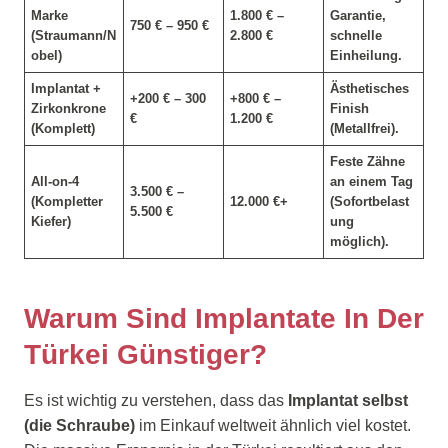
Marke
1.800 € –
Garantie,
750 € – 950 €
(Straumann/N
2.800 €
schnelle
obel)
Einheilung.
Implantat +
Ästhetisches
+200 € – 300
+800 € –
Zirkonkrone
Finish
€
1.200 €
(Komplett)
(Metallfrei).
Feste Zähne
All-on-4
an einem Tag
3.500 € –
(Kompletter
12.000 €+
(Sofortbelast
5.500 €
Kiefer)
ung
möglich).
Warum Sind Implantate In Der
Türkei Günstiger?
Es ist wichtig zu verstehen, dass das
Implantat selbst
(die Schraube)
im Einkauf weltweit ähnlich viel kostet.