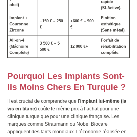
rapide
obel)
(SLActive).
Implant +
Finition
+150 € – 250
+600 € – 900
Couronne
esthétique
€
€
Zircone
(Sans métal).
All-on-4
Forfait de
3 500 € – 5
(Mâchoire
12 000 €+
réhabilitation
500 €
Complète)
complète.
Pourquoi Les Implants Sont-
Ils Moins Chers En Turquie ?
Il est crucial de comprendre que
l’implant lui-même (la
vis en titane)
coûte le même prix à l’achat pour une
clinique turque que pour une clinique française. Les
marques comme Straumann ou Nobel Biocare
appliquent des tarifs mondiaux. L’économie réalisée en