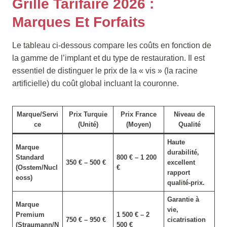
Grille Tarifaire 2026 :
Marques Et Forfaits
Le tableau ci-dessous compare les coûts en fonction de
la gamme de l’implant et du type de restauration. Il est
essentiel de distinguer le prix de la « vis » (la racine
artificielle) du coût global incluant la couronne.
Marque/Servi
Prix Turquie
Prix France
Niveau de
ce
(Unité)
(Moyen)
Qualité
Haute
Marque
durabilité,
Standard
800 € – 1 200
350 € – 500 €
excellent
(Osstem/Nucl
€
rapport
eoss)
qualité-prix.
Garantie à
Marque
vie,
Premium
1 500 € – 2
750 € – 950 €
cicatrisation
(Straumann/N
500 €