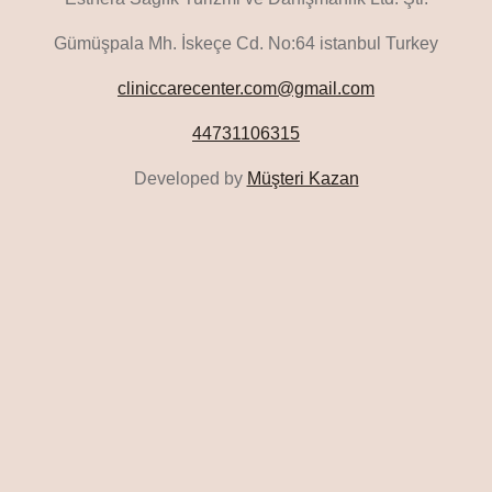
Gümüşpala Mh. İskeçe Cd. No:64 istanbul Turkey
cliniccarecenter.com@gmail.com
44731106315
Developed by
Müşteri Kazan