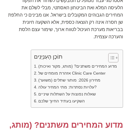
אסטרטגי עבור מטופלים המבקשים לשחזר את תפקוד
הלעיסה המלא ואת הביטחון האסתטי, מבלי לשלם את
המחירים הגבוהים המקובלים בישראל. אנו מבינים כי החלפת
שן חסרה אינה רק הוצאה כספית, אלא השקעה חיונית
בבריאות מערכת העיכול לטווח ארוך, שימור עצם הלסת
והערכה עצמית.
תוֹכֶן הָעִנְיָנִים
מדוע המחירים משתנים? (מותג, מקור ואיכות)
אזהרת מומחים של Clinic Care Center
מחירון 2026: מותגי שתלים (משוער)
עלויות נסתרות: מתי המחיר עולה?
שאלות נפוצות על השתלות שיניים
השקיעו בעתיד החיוך שלכם
מדוע המחירים משתנים? (מותג,