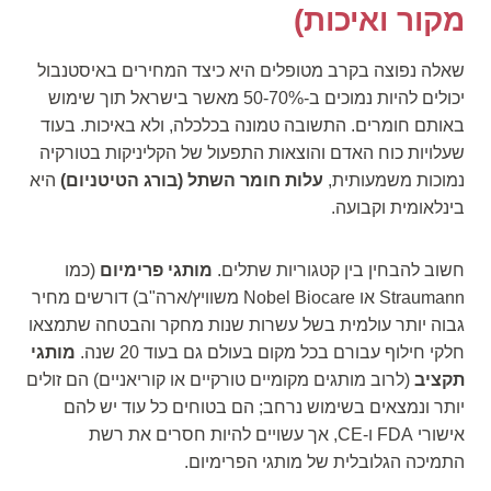
מקור ואיכות)
שאלה נפוצה בקרב מטופלים היא כיצד המחירים באיסטנבול
יכולים להיות נמוכים ב-50-70% מאשר בישראל תוך שימוש
באותם חומרים. התשובה טמונה בכלכלה, ולא באיכות. בעוד
שעלויות כוח האדם והוצאות התפעול של הקליניקות בטורקיה
נמוכות משמעותית,
עלות חומר השתל (בורג הטיטניום)
היא
בינלאומית וקבועה.
חשוב להבחין בין קטגוריות שתלים.
מותגי פרימיום
(כמו
Straumann או Nobel Biocare משוויץ/ארה"ב) דורשים מחיר
גבוה יותר עולמית בשל עשרות שנות מחקר והבטחה שתמצאו
חלקי חילוף עבורם בכל מקום בעולם גם בעוד 20 שנה.
מותגי
תקציב
(לרוב מותגים מקומיים טורקיים או קוריאניים) הם זולים
יותר ונמצאים בשימוש נרחב; הם בטוחים כל עוד יש להם
אישורי FDA ו-CE, אך עשויים להיות חסרים את רשת
התמיכה הגלובלית של מותגי הפרימיום.