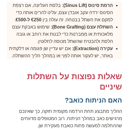
הרמת סינוס (Sinus Lift):
בלסת העליונה, אם רצפת
הסינוס ירדה עקב אובדן עצם, עלינו להרים אותה כדי
למקם את השתל בבטחה. זה עולה בין
€250 ל-€500
.
השתלת עצם (Bone Grafting):
שימוש באבקת עצם
מלאכותית או ממברנות כדי לבנות את רוחב או גובה
הלסת ולהבטיח שהשתל מכוסה לחלוטין.
עקירה (Extraction):
אם יש עדיין שן פגומה או דלקתית
באתר, יש לעקור אותה לפני או במהלך הליך ההשתלה.
שאלות נפוצות על השתלות
שיניים
האם הניתוח כואב?
ההליך מתבצע תחת הרדמה מקומית חזקה, כך שאינכם
מרגישים כאב במהלך הניתוח. רוב המטופלים מדווחים
שההחלמה למעשה פחות כואבת מעקירת שן.