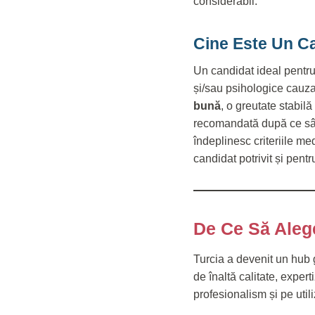
considerabil.
Cine Este Un Ca
Un candidat ideal pentru
și/sau psihologice cauza
bună
, o greutate stabilă
recomandată după ce sânii
îndeplinesc criteriile me
candidat potrivit și pent
De Ce Să Alege
Turcia a devenit un hub g
de înaltă calitate, exper
profesionalism și pe util