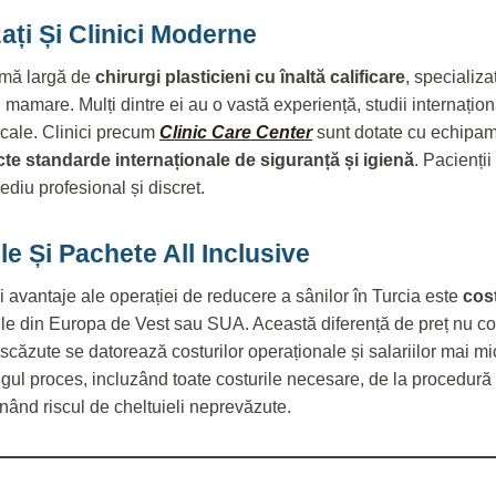
ați Și Clinici Moderne
gamă largă de
chirurgi plasticieni cu înaltă calificare
, specializ
i mamare. Mulți dintre ei au o vastă experiență, studii internațio
icale. Clinici precum
Clinic Care Center
sunt dotate cu echipam
icte standarde internaționale de siguranță și igienă
. Pacienți
diu profesional și discret.
le Și Pachete All Inclusive
i avantaje ale operației de reducere a sânilor în Turcia este
cos
ile din Europa de Vest sau SUA. Această diferență de preț nu c
i scăzute se datorează costurilor operaționale și salariilor mai mi
tregul proces, incluzând toate costurile necesare, de la procedu
inând riscul de cheltuieli neprevăzute.