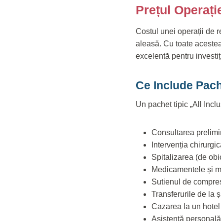
Prețul Operați
Costul unei operații de r
aleasă. Cu toate acestea,
excelentă pentru investiț
Ce Include Pach
Un pachet tipic „All Incl
Consultarea prelimi
Intervenția chirurgic
Spitalizarea (de obic
Medicamentele și ma
Sutienul de compres
Transferurile de la ș
Cazarea la un hotel 
Asistență personală 