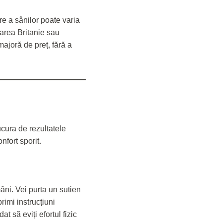
e a sânilor poate varia
area Britanie sau
majoră de preț, fără a
cura de rezultatele
nfort sporit.
âni. Vei purta un sutien
imi instrucțiuni
at să eviți efortul fizic