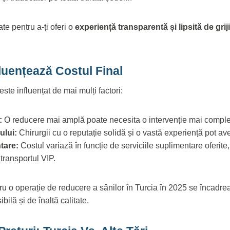
te pentru a-ți oferi o
experiență transparentă și lipsită de griji
fluențează Costul Final
 este influențat de mai mulți factori:
:
O reducere mai amplă poate necesita o intervenție mai compl
ului:
Chirurgii cu o reputație solidă și o vastă experiență pot av
tare:
Costul variază în funcție de serviciile suplimentare oferit
 transportul VIP.
tru o operație de reducere a sânilor în Turcia în 2025 se încadre
ibilă și de înaltă calitate.