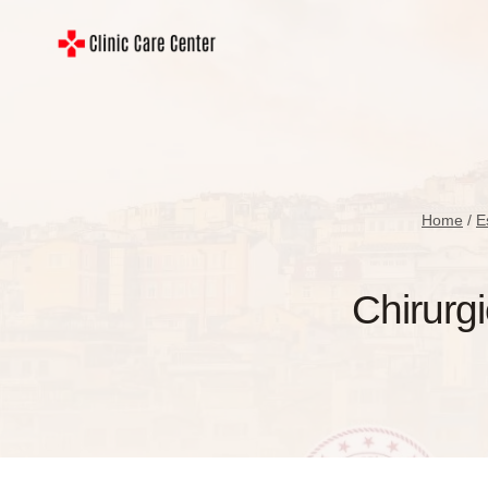
Skip
to
content
Home
/
E
Chirurg