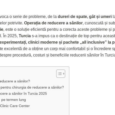
rovoca o serie de probleme, de la
dureri de spate, gât și umeri
la
elor potrivite.
Operația de reducere a sânilor
, cunoscută și su
ie
, este o soluție eficientă pentru a corecta aceste probleme și 
l. În 2025,
Turcia
s-a impus ca o destinație de top pentru această
 experimentați, clinici moderne și pachete „all inclusive” la 
te excelentă de a obține un corp mai confortabil și o încredere sp
 despre procedură, costuri și beneficiile reducerii sânilor în Turci
reducere a sânilor?
 pentru chirurgia de reducere a sânilor?
ucere a sânilor în Turcia 2025
e pe termen lung
 Clinic Care Center