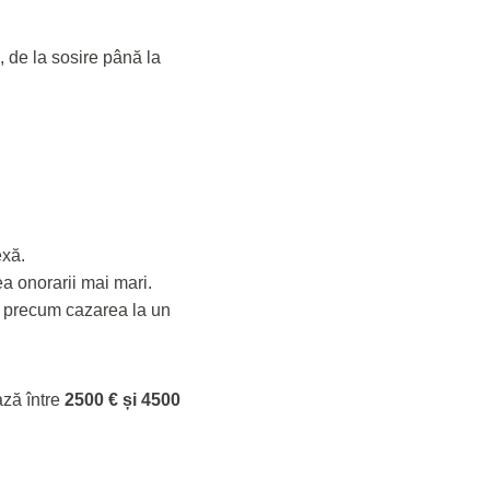
, de la sosire până la
exă.
ea onorarii mai mari.
e, precum cazarea la un
ază între
2500 € și 4500