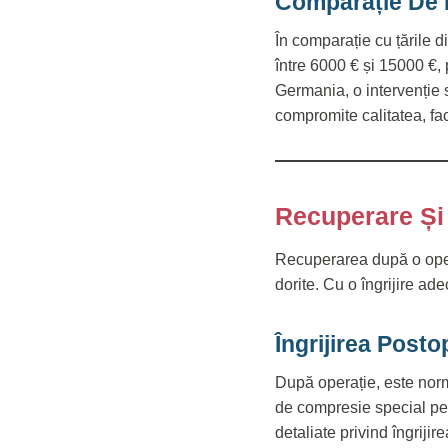
Comparație De Pr
În comparație cu țările 
între 6000 € și 15000 €, 
Germania, o intervenție s
compromite calitatea, fa
Recuperare Și
Recuperarea după o opera
dorite. Cu o îngrijire ade
Îngrijirea Postop
După operație, este norm
de compresie special pen
detaliate privind îngrijire