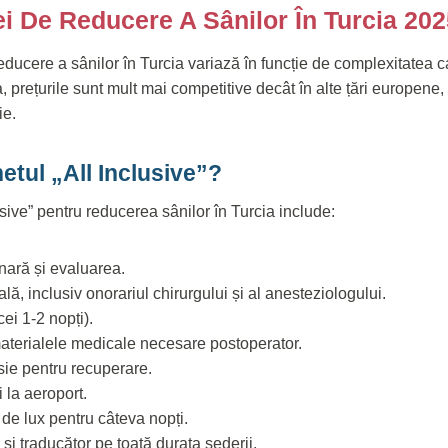
ei De Reducere A Sânilor În Turcia 20
educere a sânilor în Turcia variază în funcție de complexitatea ca
 prețurile sunt mult mai competitive decât în alte țări europene,
ie.
etul „All Inclusive”?
usive” pentru reducerea sânilor în Turcia include:
nară și evaluarea.
ală, inclusiv onorariul chirurgului și al anesteziologului.
ei 1-2 nopți).
terialele medicale necesare postoperator.
ie pentru recuperare.
i la aeroport.
de lux pentru câteva nopți.
și traducător pe toată durata șederii.