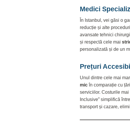
Medici Specializ
În Istanbul, vei găsi o 
reducție și alte procedur
avansate tehnici chirurg
și respectă cele mai
str
personalizată și de un me
Prețuri Accesibi
Unul dintre cele mai mar
mic
în comparație cu țăr
serviciilor. Costurile ma
Inclusive” simplifică în
transport și cazare, elim