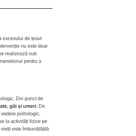
a excesului de țesut
ntervenție nu este doar
 se realizează sub
i mamelonul pentru a
hologic. Din punct de
ate, gât și umeri
. De
e vedere psihologic,
 la activități fizice pe
 vieții este îmbunătățită