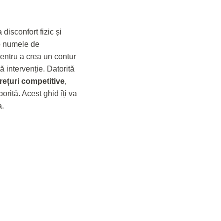
 disconfort fizic și
b numele de
pentru a crea un contur
 intervenție. Datorită
prețuri competitive
,
orită. Acest ghid îți va
a.