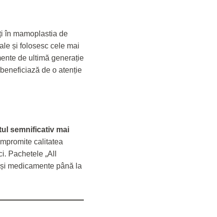
ați în mamoplastia de
nale și folosesc cele mai
ente de ultimă generație
i beneficiază de o atenție
tul semnificativ mai
ompromite calitatea
ci. Pachetele „All
ră și medicamente până la