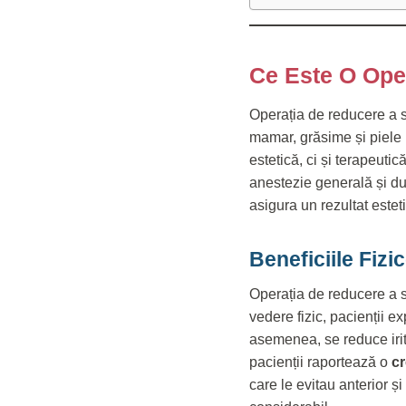
Ce Este O Ope
Operația de reducere a s
mamar, grăsime și piele 
estetică, ci și terapeut
anestezie generală și du
asigura un rezultat estet
Beneficiile Fizi
Operația de reducere a sâ
vedere fizic, pacienții 
asemenea, se reduce irit
pacienții raportează o
cr
care le evitau anterior și