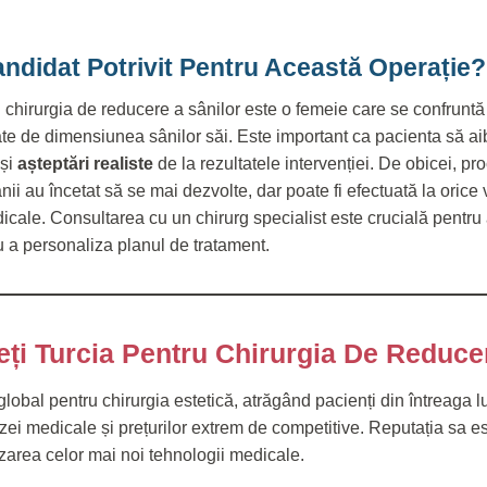
ndidat Potrivit Pentru Această Operație?
 chirurgia de reducere a sânilor este o femeie care se confruntă
te de dimensiunea sânilor săi. Este important ca pacienta să a
 și
așteptări realiste
de la rezultatele intervenției. De obicei, p
 au încetat să se mai dezvolte, dar poate fi efectuată la orice v
dicale. Consultarea cu un chirurg specialist este crucială pentru 
ru a personaliza planul de tratament.
ți Turcia Pentru Chirurgia De Reduce
lobal pentru chirurgia estetică, atrăgând pacienți din întreaga lu
tizei medicale și prețurilor extrem de competitive. Reputația sa 
izarea celor mai noi tehnologii medicale.