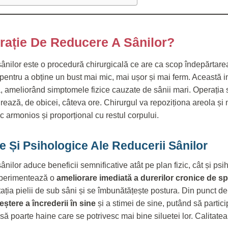
rație De Reducere A Sânilor?
ânilor este o procedură chirurgicală ce are ca scop îndepărtare
pentru a obține un bust mai mic, mai ușor și mai ferm. Această i
ică, ameliorând simptomele fizice cauzate de sânii mari. Operația
rează, de obicei, câteva ore. Chirurgul va repoziționa areola ș
ic armonios și proporțional cu restul corpului.
ce Și Psihologice Ale Reducerii Sânilor
nilor aduce beneficii semnificative atât pe plan fizic, cât și psi
experimentează o
ameliorare imediată a durerilor cronice de sp
ația pielii de sub sâni și se îmbunătățește postura. Din punct d
eștere a încrederii în sine
și a stimei de sine, putând să participe
 să poarte haine care se potrivesc mai bine siluetei lor. Calitatea