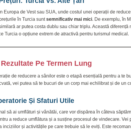
ețuri: Turcia Vs. Alte Țări
din Europa de Vest sau SUA, unde costul unei operații de reducer
prețurile în Turcia sunt
semnificativ mai mici
. De exemplu, în M
imilară ar putea costa dublu sau chiar triplu. Această diferență 
ce Turcia o opțiune extrem de atractivă pentru turismul medical.
 Rezultate Pe Termen Lung
ție de reducere a sânilor este o etapă esențială pentru a te bu
cvată, vei putea să te bucuri de un corp mai echilibrat și de un co
eratorie Și Sfaturi Utile
al să ai umflături și vânătăi, care vor dispărea în câteva săptăm
tru a reduce umflătura și a susține procesul de vindecare. Vei pr
a inciziilor și activitățile pe care trebuie să le eviți. Este recomand