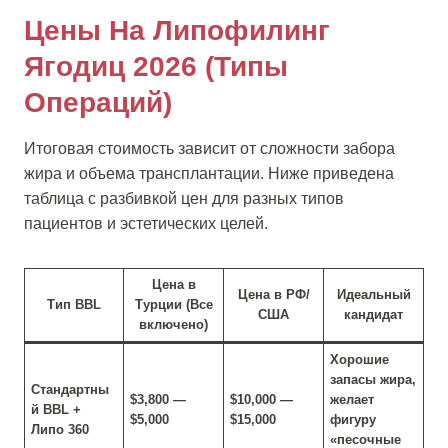
Цены На Липофилинг
Ягодиц 2026 (Типы
Операций)
Итоговая стоимость зависит от сложности забора
жира и объема трансплантации. Ниже приведена
таблица с разбивкой цен для разных типов
пациентов и эстетических целей.
Цена в
Цена в РФ/
Идеальный
Тип BBL
Турции (Все
США
кандидат
включено)
Хорошие
запасы жира,
Стандартны
$3,800 —
$10,000 —
желает
й BBL +
$5,000
$15,000
фигуру
Липо 360
«песочные