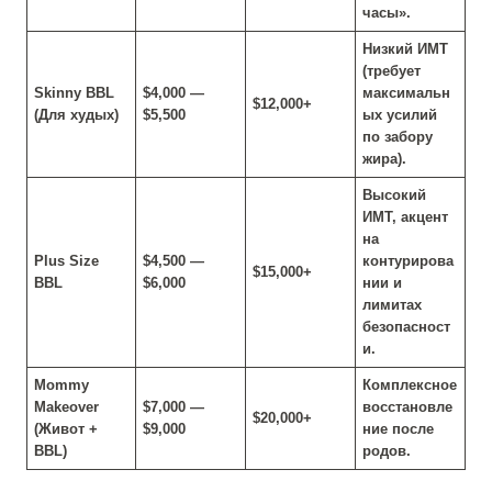
часы».
Низкий ИМТ
(требует
Skinny BBL
$4,000 —
максимальн
$12,000+
(Для худых)
$5,500
ых усилий
по забору
жира).
Высокий
ИМТ, акцент
на
Plus Size
$4,500 —
контурирова
$15,000+
BBL
$6,000
нии и
лимитах
безопасност
и.
Mommy
Комплексное
Makeover
$7,000 —
восстановле
$20,000+
(Живот +
$9,000
ние после
BBL)
родов.